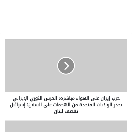
حرب
إيران
على
الهواء
مباشرة:
الحرس
الثوري
الإيراني
يحذر
حرب إيران على الهواء مباشرة: الحرس الثوري الإيراني
الولايات
يحذر الولايات المتحدة من الهجمات على السفن؛ إسرائيل
المتحدة
تقصف لبنان
من
الهجمات
على
احتجاج
السفن؛
"لا