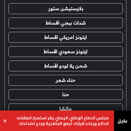
بلايستيشن ستور
شدات ببجي اقساط
ايتونز امريكي اقساط
ايتونز سعودي اقساط
شحن يلا لودو اقساط
حناء شعر
حنا
ماتشا
مجلس الدفاع الوطني اليمني يقر استمرار انعقاده
عاجل
×
الدائم ويتخذ قرارات لرفع الجاهزية وردع اعتداءات
شاي ماتشا
المليشيات الحوثية
يسبوك
‫X
واتساب
تيلقرام