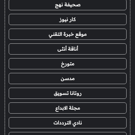
صحيفة نهج
كار نيوز
موقع خبرة التقني
أناقة أنثى
متورخ
مدسن
روتانا تسويق
مجلة الابداع
نادي الترددات