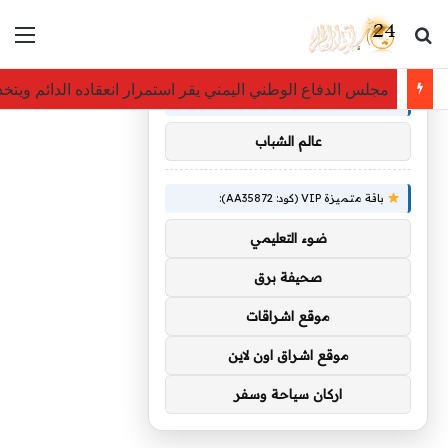
بحث عن
الق
×
توصيات :
مجلس الدفاع الوطني اليمني يقر استمرار انعقاده الدائم ويتخذ
باقة متميزة VIP (كود: AA86842):
عالم الشباب
باقة متميزة VIP (كود: AA35872):
ضوء التعليمي
صحيفة برق
موقع اشراقات
موقع اشراق اون لاين
اركان سياحة وسفر