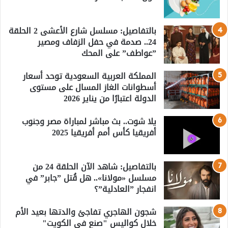
بالتفاصيل: مسلسل شارع الأعشى 2 الحلقة
24.. صدمة في حفل الزفاف ومصير
”عواطف” على المحك
المملكة العربية السعودية توحد أسعار
أسطوانات الغاز المسال على مستوى
الدولة اعتبارًا من يناير 2026
يلا شوت.. بث مباشر لمباراة مصر وجنوب
أفريقيا كأس أمم أفريقيا 2025
بالتفاصيل: شاهد الآن الحلقة 24 من
مسلسل «مولانا».. هل قُتل ”جابر” في
انفجار ”العادلية”؟
شجون الهاجري تفاجئ والدتها بعيد الأم
خلال كواليس "صنع في الكويت"