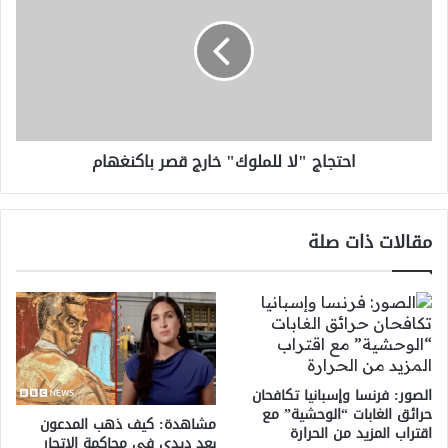
إسرائيل
للملوك"
تقصف
خارج
لبنان
قصر
باكنغهام
احتجاج "لا للملوك" خارج قصر باكنغهام
مقالات ذات صلة
الصور: فرنسا وإسبانيا تكافحان
حرائق الغابات “الوحشية” مع
مشاهدة: كيف ذهب المدعون
اقتراب المزيد من الحرارة
بعد ديدي في محاكمة الاتجار