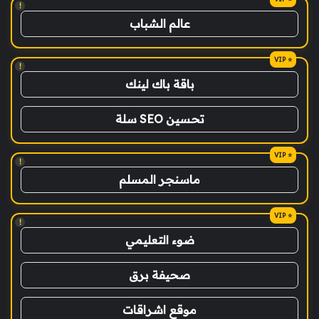
!
عالم الشباب
!
باقة باك لينك
تحسين SEO سلة
!
ماسنجر المسلم
!
ضوء التعليمي
صحيفة برق
موقع اشراقات