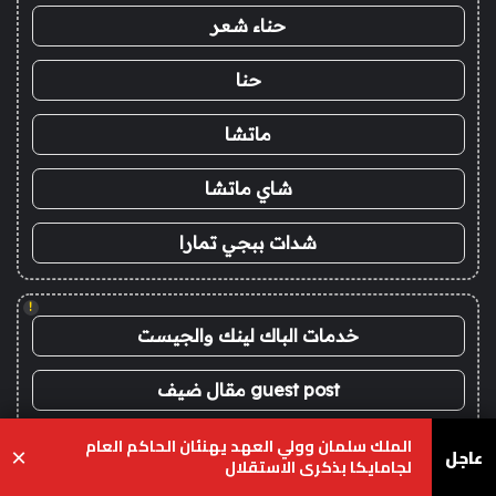
حناء شعر
حنا
ماتشا
شاي ماتشا
شدات ببجي تمارا
!
خدمات الباك لينك والجيست
guest post مقال ضيف
الملك سلمان وولي العهد يهنئان الحاكم العام
سوق العرب
عاجل
×
لجامايكا بذكرى الاستقلال
يسبوك
‫X
واتساب
تيلقرام