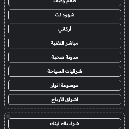
طعم وكيف
شهود نت
أركاني
مباشر التقنية
مدونة صحبة
شرقيات السياحة
موسوعة انوار
اشراق الأرباح
!
شراء باك لينك