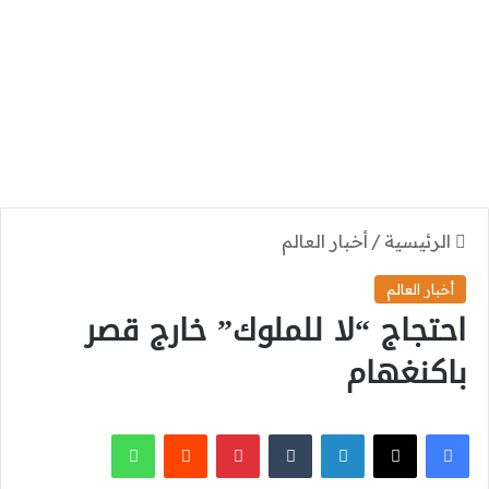
الرئيسية
/
أخبار العالم
أخبار العالم
احتجاج “لا للملوك” خارج قصر
باكنغهام
‫X
فيسبوك
لينكدإن
بينتيريست
واتساب