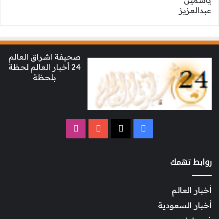
صحيفة اشراق العالم
24 أخبار العالم لحظة
بلحظة
‫X
فيسبوك
‫YouTube
انستقرام
روابط تهمك
أخبار العالم
أخبار السعودية