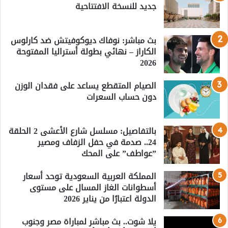
جديد للنسخة الافتتاحية
بث مباشر: نوفاك ديوكوفيتش ضد كارلوس
الكاراز – نهائي بطولة أستراليا المفتوحة
2026
الصيام المتقطع يساعد على فقدان الوزن
دون حساب السعرات
بالتفاصيل: مسلسل شارع الأعشى 2 الحلقة
24.. صدمة في حفل الزفاف ومصير
”عواطف” على المحك
المملكة العربية السعودية توحد أسعار
أسطوانات الغاز المسال على مستوى
الدولة اعتبارًا من يناير 2026
يلا شوت.. بث مباشر لمباراة مصر وجنوب