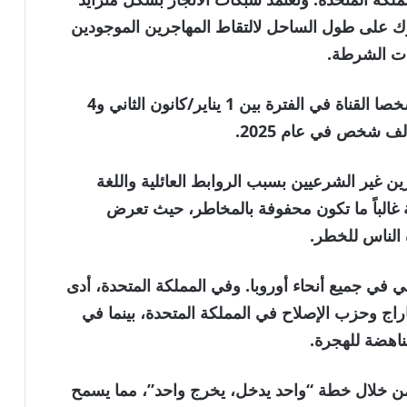
ك على طول الساحل لالتقاط المهاجرين الموجودين
ات الشرطة.
ووفقا لأرقام الحكومة البريطانية، عبر 4776 شخصا القناة في الفترة بين 1 يناير/كانون الثاني و4
ن غير الشرعيين بسبب الروابط العائلية واللغة
 غالباً ما تكون محفوفة بالمخاطر، حيث تعرض
 الناس للخطر.
 في جميع أنحاء أوروبا. وفي المملكة المتحدة، أدى
فاراج وحزب الإصلاح في المملكة المتحدة، بينما في
ناهضة للهجرة.
ن خلال خطة “واحد يدخل، يخرج واحد”، مما يسمح