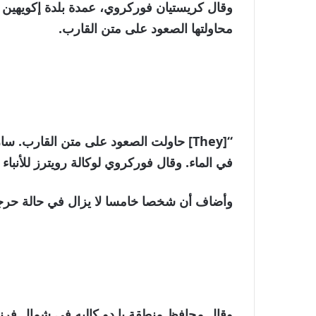
نهاية
قائمة
وقال كريستيان فوركروي، عمدة بلدة إكويهين 
من
القائمة
محاولتها الصعود على متن القارب.
3
عناصر
“[They] حاولت الصعود على متن القارب
في الماء. وقال فوركروي لوكالة رويترز للأنباء 
وأضاف أن شخصا خامسا لا يزال في حالة حرج
وقال محافظ منطقة با دو كاليه في شمال فرنس