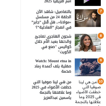
أمم أفريقيا 2025
بالتفاصيل: شاهد الآن
الحلقة 24 من مسلسل
«مولانا».. هل قُتل ”جابر”
في انفجار ”العادلية”؟
شجون الهاجري تفاجئ
والدتها بعيد الأم خلال
كواليس "صنع في
الكويت"
Watch: Mount etna in
صقلية يلف أعمدة رماد
ضخمة
من هي لينا صوفيا التي
خطفت الأضواء في 2025
وما علاقتها بالنجمة
ياسمين عبدالعزيز