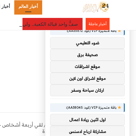
أخبار العالم
أخبار 
×
توصيات :
صفٌّ واحد قبالة الكعبة.. ولي العهد وأ
أخبار عاجلة
باقة متميزة VIP (كود: AA35872):
ضوء التعليمي
صحيفة برق
موقع اشراقات
موقع اشراق اون لاين
اركان سياحة وسفر
باقة متميزة VIP (كود: AA38045):
اول اثنين ريادة اعمال
الرئيسية
/
أخبار العالم
/
لقي أربعة أشخاص حتف
فرنسا إلى المملكة المتحدة
مشاركة ارباح ادسنس