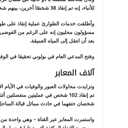
للأنباء، إنه تم إنقاذ 38 شخصًا آخرين، بينهم شخص يعاني من حالة طبية طارئة.
وأطلقت خدمات الطوارئ عملية إنقاذ على طول 
مسؤولون محليون إنه على الرغم من الفوضى في
بعد أن انتقل إلى المياه العميقة.
وفتح المدعي العام في بولوني تحقيقا في الوفي
آلاف المعابر
وتزايدت محاولات العبور والوفيات في الأيام الأ
تم إنقاذ 102 شخص في عمليتين منفصلتي
شخصان حتفهما في حادث مماثل قبالة الساحل 
واستمرت المعابر عبر القناة – وهي واحدة من 
من جهود الإنفاذ المكثفة التي تبذلها فرنسا وا