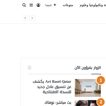
تسجيل الدخول
بحث عن
إضافة عمود جانبي
ة وتكنولوجيا وعلوم
منوعات
تابعنا
الزوار يقرؤون الآن
Art Basel Qatar يكشف
عن تنسيق عادل جديد
للنسخة الافتتاحية
بث مباشر: نوفاك