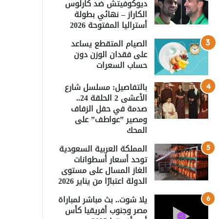
ديوكوفيتش ضد كارلوس
الكاراز – نهائي بطولة
أستراليا المفتوحة 2026
الصيام المتقطع يساعد
على فقدان الوزن دون
حساب السعرات
بالتفاصيل: مسلسل شارع
الأعشى 2 الحلقة 24..
صدمة في حفل الزفاف
ومصير ”عواطف” على
المحك
المملكة العربية السعودية
توحد أسعار أسطوانات
الغاز المسال على مستوى
الدولة اعتبارًا من يناير 2026
يلا شوت.. بث مباشر لمباراة
مصر وجنوب أفريقيا كأس