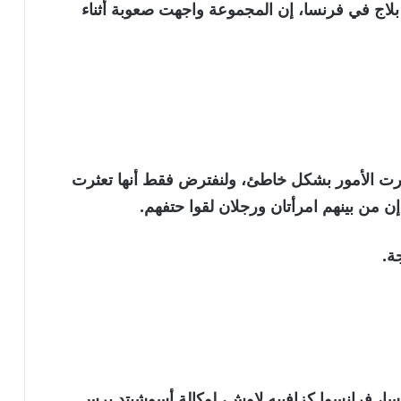
بلاج في فرنسا، إن المجموعة واجهت صعوبة أثناء
. سارت الأمور بشكل خاطئ، ولنفترض فقط أنها تعثرت
إن من بينهم امرأتان ورجلان لقوا حتفهم.
ة.
ا، فرانسوا كزافييه لاوش، لوكالة أسوشيتد برس