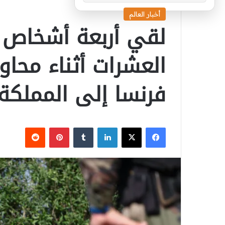
أخبار العالم
لقي أربعة أشخاص ح
العشرات أثناء محاو
فرنسا إلى المملكة
‫X
فيسبوك
لينكدإن
بينتيريست