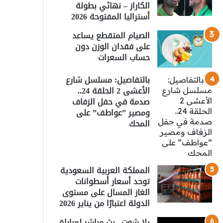
الكاراز – نهائي بطولة
أستراليا المفتوحة 2026
الصيام المتقطع يساعد
على فقدان الوزن دون
حساب السعرات
بالتفاصيل: مسلسل شارع
الأعشى 2 الحلقة 24..
صدمة في حفل الزفاف
ومصير ”عواطف” على
المحك
المملكة العربية السعودية
توحد أسعار أسطوانات
الغاز المسال على مستوى
الدولة اعتبارًا من يناير 2026
يلا شوت.. بث مباشر لمباراة