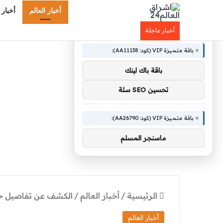
أخبار العالم
أخبار 
×
🚀 توصيات :
أخبار عاجلة
⭐ باقة متميزة VIP (كود: AA11138):
باقة باك لينك
تحسين SEO سلة
⭐ باقة متميزة VIP (كود: AA26790):
ماسنجر المسلم
الرئيسية
/
أخبار العالم
/
الكشف عن تفاصيل خط
أخبار العالم