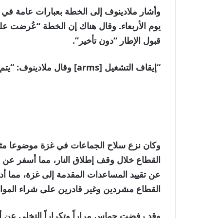
وأشار ملادينوف إلى الخطة بعبارات عامة في خ
يوم الأربعاء. وقال هناك إن الخطة “عُرضت عل
قبول الإطار “دون تأخير”.
“إيقاف التشغيل [arms] وقال ملادينوف: “يتم ذلك بالتوازي مع الانسحاب المرحلي”.
وكان نزع سلاح الجماعات في غزة موضوعا مثي
القطاع خلال وقف إطلاق النار، مما أسفر عن م
عن تقييد المساعدات المقدمة إلى غزة، مما أدى
القطاع مشردين وغير قادرين على شراء المواد
وقد رفضت حماس مراراً وتكراراً التخلي عن أسل