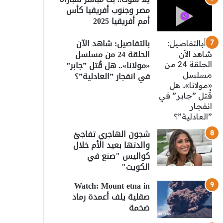
مصر وجنوب أفريقيا كأس
أمم أفريقيا 2025
بالتفاصيل: شاهد الآن
الحلقة 24 من مسلسل
«مولانا».. هل قُتل ”جابر”
في انفجار ”العادلية”؟
شجون الهاجري تفاجئ
والدتها بعيد الأم خلال
كواليس "صنع في
الكويت"
Watch: Mount etna in
صقلية يلف أعمدة رماد
ضخمة