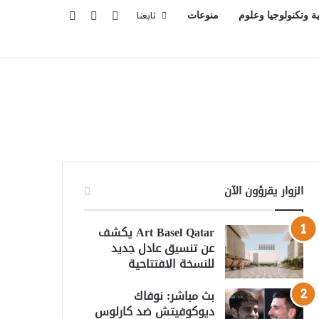
تسجيل الدخول
بحث عن
إضافة عمود جانبي
ية وتكنولوجيا وعلوم
منوعات
تابعنا
الزوار يقرؤون الآن
Art Basel Qatar يكشف
عن تنسيق عادل جديد
للنسخة الافتتاحية
بث مباشر: نوفاك
ديوكوفيتش ضد كارلوس