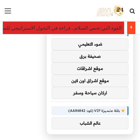
بحث عن
الق
×
توصيات :
القوة التي تحمي السلام.. قراءة في التحول الاستراتيجي للممل
باقة متميزة VIP (كود: AA35872):
ضوء التعليمي
صحيفة برق
موقع اشراقات
موقع اشراق اون لاين
اركان سياحة وسفر
باقة متميزة VIP (كود: AA86842):
عالم الشباب