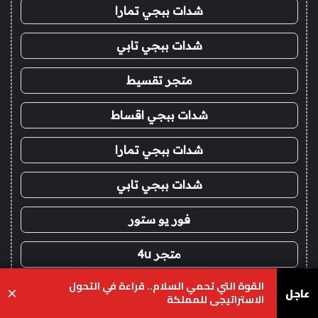
شدات ببجي تمارا
شدات ببجي تابي
متجر تقسيط
شدات ببجي اقساط
شدات ببجي تمارا
شدات ببجي تابي
فور يو ستور
متجر 4u
القوة التي تحمي السلام.. قراءة في التحول
شدات ببجي عن طريق الايدي
عاجل
×
الاستراتيجي للمملكة
يسبوك
‫X
واتساب
تيلقرام