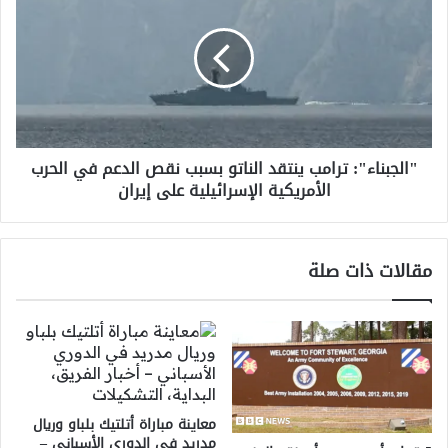
ينتقد
الناتو
بسبب
نقص
الدعم
في
الحرب
"الجبناء": ترامب ينتقد الناتو بسبب نقص الدعم في الحرب
الأمريكية
الأمريكية الإسرائيلية على إيران
الإسرائيلية
على
إيران
مقالات ذات صلة
معاينة مباراة أتلتيك بلباو وريال
مدريد في الدوري الأسباني –