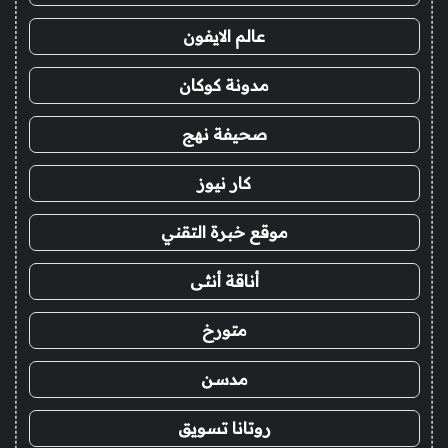
عالم الايفون
مدونة كوكان
صحيفة نهج
كار نيوز
موقع خبرة التقني
أناقة أنثى
متورخ
مدسن
روتانا تسويق