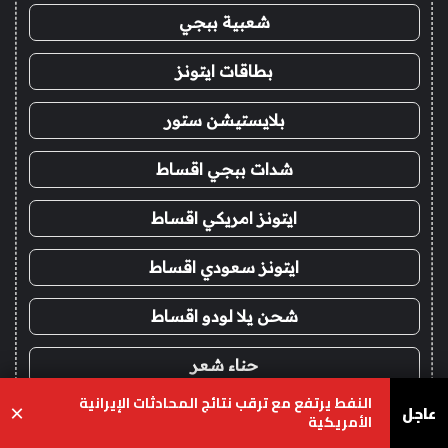
شعبية ببجي
بطاقات ايتونز
بلايستيشن ستور
شدات ببجي اقساط
ايتونز امريكي اقساط
ايتونز سعودي اقساط
شحن يلا لودو اقساط
حناء شعر
النفط يرتفع مع ترقب نتائج المحادثات الإيرانية
عاجل
×
حنا
الأمريكية
يسبوك
‫X
واتساب
تيلقرام