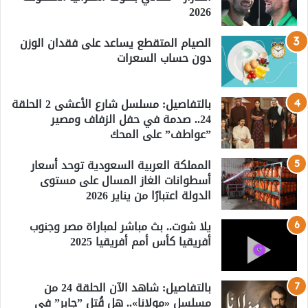
2026
الصيام المتقطع يساعد على فقدان الوزن
دون حساب السعرات
بالتفاصيل: مسلسل شارع الأعشى 2 الحلقة
24.. صدمة في حفل الزفاف ومصير
”عواطف” على المحك
المملكة العربية السعودية توحد أسعار
أسطوانات الغاز المسال على مستوى
الدولة اعتبارًا من يناير 2026
يلا شوت.. بث مباشر لمباراة مصر وجنوب
أفريقيا كأس أمم أفريقيا 2025
بالتفاصيل: شاهد الآن الحلقة 24 من
مسلسل «مولانا».. هل قُتل ”جابر” في