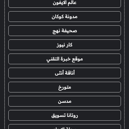
عالم الايفون
مدونة كوكان
صحيفة نهج
كار نيوز
موقع خبرة التقني
أناقة أنثى
متورخ
مدسن
روتانا تسويق