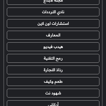
مجلة الابداع
نادي الترددات
استشارات اون لاين
المعارف
هيدب فيديو
رمح التقنية
رذاذ التجارة
طعم وكيف
شهود نت
أركاني