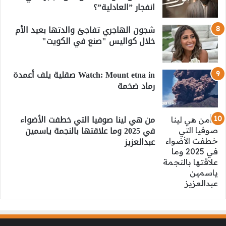
انفجار ”العادلية”؟
شجون الهاجري تفاجئ والدتها بعيد الأم
خلال كواليس "صنع في الكويت"
Watch: Mount etna in صقلية يلف أعمدة
رماد ضخمة
من هي لينا صوفيا التي خطفت الأضواء
في 2025 وما علاقتها بالنجمة ياسمين
عبدالعزيز