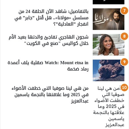
بالتفاصيل: شاهد الآن الحلقة 24 من
مسلسل «مولانا».. هل قُتل ”جابر” في
انفجار ”العادلية”؟
شجون الهاجري تفاجئ والدتها بعيد الأم
خلال كواليس "صنع في الكويت"
Watch: Mount etna in صقلية يلف أعمدة
رماد ضخمة
من هي لينا صوفيا التي خطفت الأضواء
في 2025 وما علاقتها بالنجمة ياسمين
عبدالعزيز