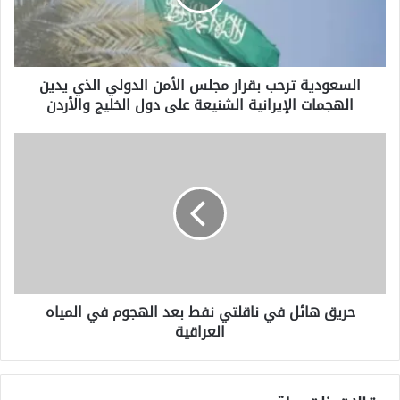
الدولي
الذي
يدين
الهجمات
السعودية ترحب بقرار مجلس الأمن الدولي الذي يدين
الإيرانية
الهجمات الإيرانية الشنيعة على دول الخليج والأردن
الشنيعة
على
دول
حريق
الخليج
هائل
والأردن
في
ناقلتي
نفط
بعد
الهجوم
في
المياه
حريق هائل في ناقلتي نفط بعد الهجوم في المياه
العراقية
العراقية