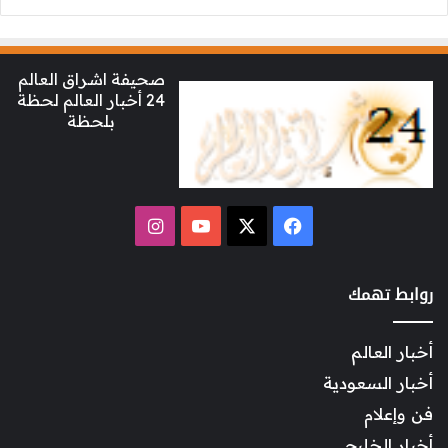
صحيفة اشراق العالم
24 أخبار العالم لحظة
بلحظة
‫X
فيسبوك
‫YouTube
انستقرام
روابط تهمك
أخبار العالم
أخبار السعودية
فن وإعلام
أخبار الخليج