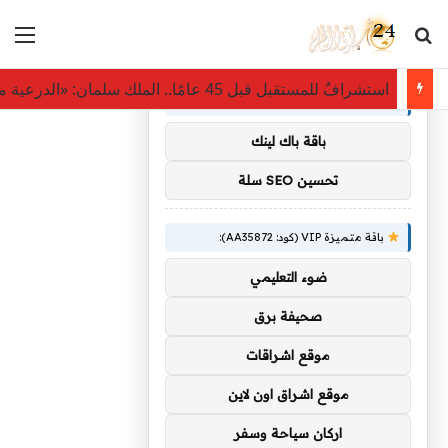
بحث عن
الق
×
توصيات :
استشرافٌ للمستقبل قبل 45 عامًا.. الملك سلمان: «الدرعية مدينة الماضي والحاضر والمستقبل»
باقة متميزة VIP (كود: AA11138):
باقة باك لينك
تحسين SEO سلة
باقة متميزة VIP (كود: AA35872):
ضوء التعليمي
صحيفة برق
موقع اشراقات
موقع اشراق اون لاين
اركان سياحة وسفر