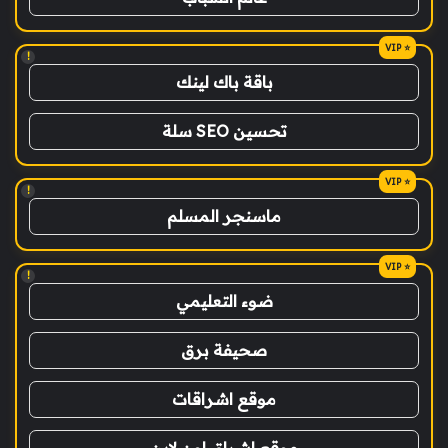
!
باقة باك لينك
تحسين SEO سلة
!
ماسنجر المسلم
!
ضوء التعليمي
صحيفة برق
موقع اشراقات
موقع اشراق اون لاين