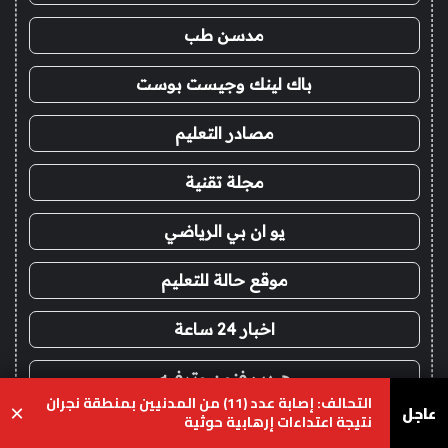
مدسن طب
باك لينك وجيست بوست
مصادر التعليم
مجلة تقنية
يو ان بي الرياضي
موقع حالة للتعليم
اخبار 24 ساعة
هيدب فنون وترفيه
التحالف: إصابة عدد (11) من المدنيين بمنطقة نجران
عاجل
×
نتيجة اعتداءات إرهابية حوثية
صحيفة العالم
يسبوك
‫X
واتساب
تيلقرام