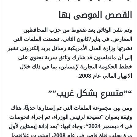
القصص الموصى بها
نهاية
قائمة
وتم نشر الوثائق بعد ضغوط من حزب المحافظين
من
القائمة
المعارض. في يناير/كانون الثاني، تضمنت الملفات التي
3
نشرتها وزارة العدل الأمريكية رسائل بريد إلكتروني تشير
عناصر
إلى أن ماندلسون قد شارك وثائق سرية تحتوي على
خطط الحكومة التجارية لإبستاين، بما في ذلك خلال
الانهيار المالي عام 2008.
“”متسرع بشكل غريب””
ومن بين مجموعة الملفات التي تم إصدارها حديثًا، هناك
وثيقة بعنوان “نصيحة لرئيس الوزراء، تم إجراء فحوصات
في 4 ديسمبر 2024″، وجاء فيها: “بعد إدانة إبستاين لأول
مرة بجلب فتاة قاصر في عام 2008، استمرت علاقتهما