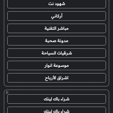
شهود نت
أركاني
مباشر التقنية
مدونة صحبة
شرقيات السياحة
موسوعة انوار
اشراق الأرباح
!
شراء باك لينك
شراء باك لينك