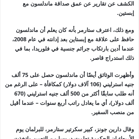
الكشف عن تقارير عن عمق صداقة ماندلسون مع
إبستين.
ومع ذلك، اعترف ستارمر بأنه كان يعلم أن ماندلسون
حافظ على علاقة مع إبستاين بعد إدانته في عام 2008،
عندما أدين بارتكاب جرائم جنسية في فلوريدا، بما في
ذلك استدراج قاصر.
وأظهرت الوثائق أيضًا أن ماندلسون حصل على 75 ألف
جنيه استرليني (106 آلاف دولار) كمكافأة – على الرغم من
أنه طلب سابقًا أكثر من 500 ألف جنيه استرليني (670
ألف دولار)، أي ما يعادل راتب أربع سنوات – عندما أقيل
من منصب السفير.
وقال دارين جونز، كبير سكرتير ستارمر، للبرلمان يوم
الأربعاء إن الحكومة تعلمت دروسا من التعيين واتخذت