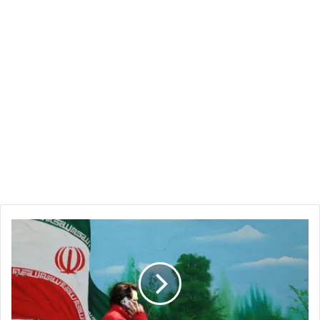
إيران
تستعد
للحرب
مع
اقتراب
الأسطول
العسكري