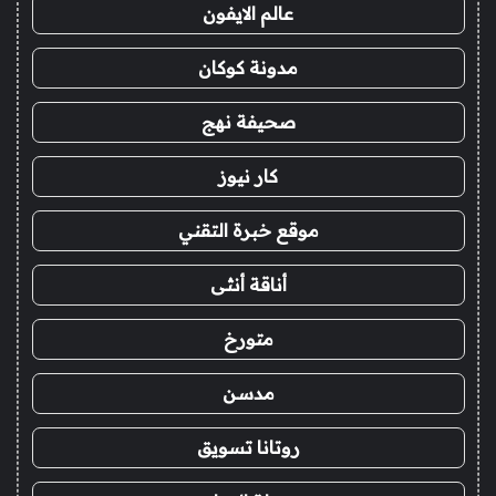
عالم الايفون
مدونة كوكان
صحيفة نهج
كار نيوز
موقع خبرة التقني
أناقة أنثى
متورخ
مدسن
روتانا تسويق