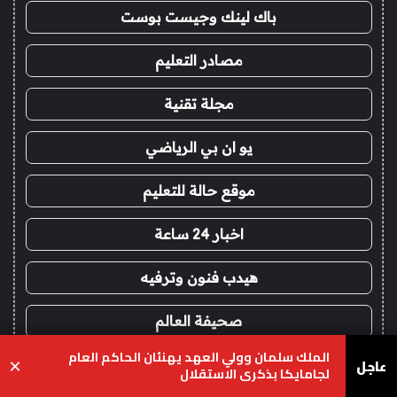
باك لينك وجيست بوست
مصادر التعليم
مجلة تقنية
يو ان بي الرياضي
موقع حالة للتعليم
اخبار 24 ساعة
هيدب فنون وترفيه
صحيفة العالم
الملك سلمان وولي العهد يهنئان الحاكم العام
عاجل
×
لجامايكا بذكرى الاستقلال
!
شدات ببجي اقساط
يسبوك
‫X
واتساب
تيلقرام