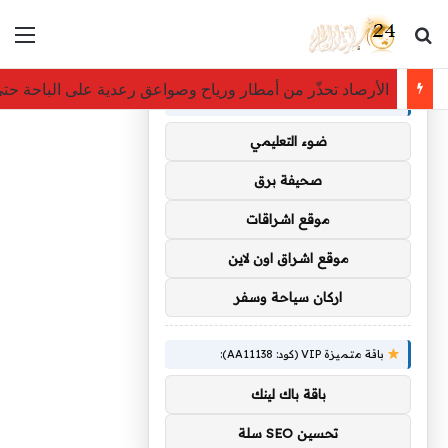
بحث عن
الق
×
توصيات :
الأرصاد تحذّر من أمطار ورياح وصواعق رعدية على الباحة حتى 
باقة متميزة VIP (كود: AA35872):
ضوء التعليمي
صحيفة برق
موقع اشراقات
موقع اشراق اون لاين
اركان سياحة وسفر
باقة متميزة VIP (كود: AA11138):
باقة باك لينك
تحسين SEO سلة