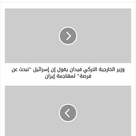
وزير
الخارجية
التركي
فيدان
يقول
إن
إسرائيل
"تبحث
عن
وزير الخارجية التركي فيدان يقول إن إسرائيل "تبحث عن
فرصة"
فرصة" لمهاجمة إيران
لمهاجمة
إيران
الرئيس
البرازيلي
يقول
إن
ترامب
يحاول
"إنشاء
أمم