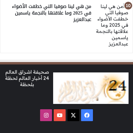
من هي لينا صوفيا التي خطفت الأضواء
في 2025 وما علاقتها بالنجمة ياسمين
عبدالعزيز
صحيفة اشراق العالم
24 أخبار العالم لحظة
بلحظة
‫X
فيسبوك
‫YouTube
انستقرام