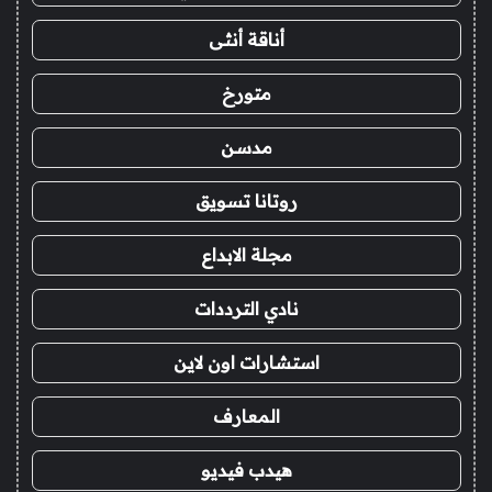
أناقة أنثى
متورخ
مدسن
روتانا تسويق
مجلة الابداع
نادي الترددات
استشارات اون لاين
المعارف
هيدب فيديو