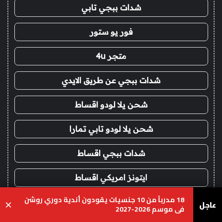
شدات ببجي تابي
فور يو ستور
متجر 4u
شدات ببجي عن طريق الايدي
شحن يلا لودو اقساط
شحن يلا لودو تابي تمارا
شدات ببجي اقساط
ايتونز امريكي اقساط
18 مدرباً من 10 جنسيات يقودون أندية دوري روشن
ايتونز سعودي اقساط
عاجل
×
في موسم 2026-2027
يسبوك
‫X
واتساب
تيلقرام