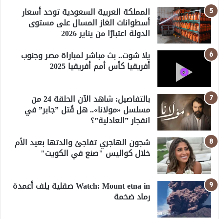
المملكة العربية السعودية توحد أسعار
أسطوانات الغاز المسال على مستوى
الدولة اعتبارًا من يناير 2026
يلا شوت.. بث مباشر لمباراة مصر وجنوب
أفريقيا كأس أمم أفريقيا 2025
بالتفاصيل: شاهد الآن الحلقة 24 من
مسلسل «مولانا».. هل قُتل ”جابر” في
انفجار ”العادلية”؟
شجون الهاجري تفاجئ والدتها بعيد الأم
خلال كواليس "صنع في الكويت"
Watch: Mount etna in صقلية يلف أعمدة
رماد ضخمة