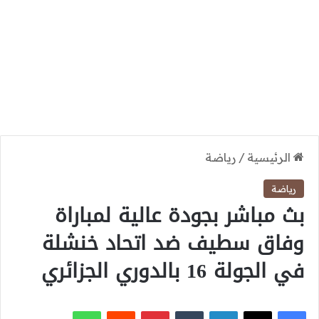
الرئيسية
/
رياضة
رياضة
بث مباشر بجودة عالية لمباراة
وفاق سطيف ضد اتحاد خنشلة
في الجولة 16 بالدوري الجزائري
‫X
فيسبوك
لينكدإن
بينتيريست
واتساب