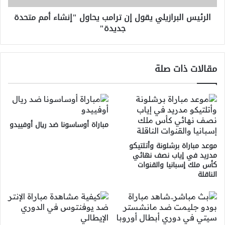
متحدة
الرئيس البرازيلي يقول إن ترامب يحاول "إنشاء أمم متحدة
جديدة"
جديدة"
مقالات ذات صلة
مباراة أوساسونا ضد ريال أوفييدو
موعد مباراة برشلونة وأتلتيكو
مدريد في إياب نصف نهائي
كأس ملك إسبانيا والقنوات
الناقلة