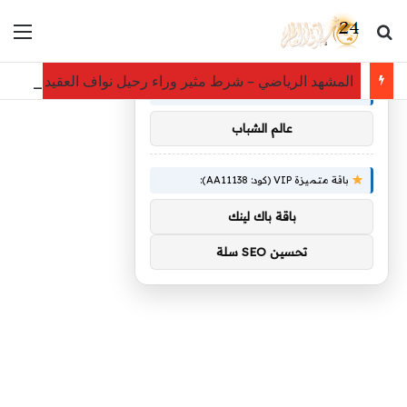
بحث عن
الق
×
توصيات :
المشهد الرياضي – شرط مثير وراء رحيل نواف العقيدي عن ا
باقة متميزة VIP (كود: AA86842):
عالم الشباب
باقة متميزة VIP (كود: AA11138):
باقة باك لينك
تحسين SEO سلة