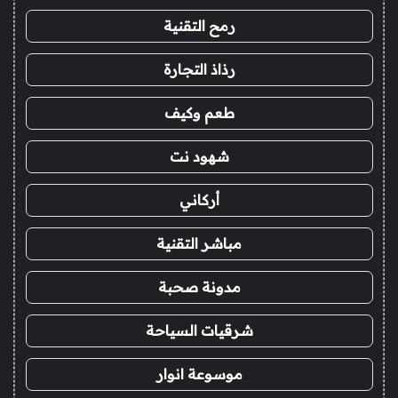
رمح التقنية
رذاذ التجارة
طعم وكيف
شهود نت
أركاني
مباشر التقنية
مدونة صحبة
شرقيات السياحة
موسوعة انوار