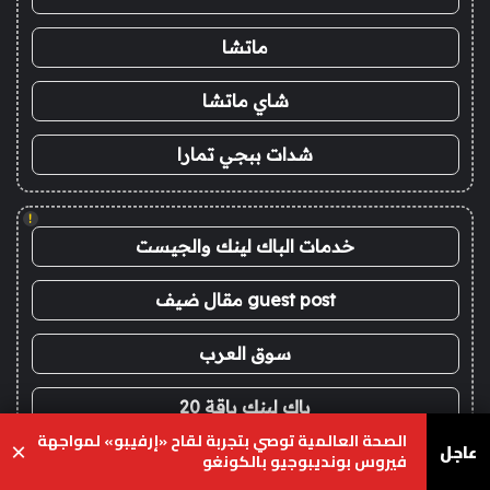
ماتشا
شاي ماتشا
شدات ببجي تمارا
!
خدمات الباك لينك والجيست
guest post مقال ضيف
سوق العرب
باك لينك باقة 20
الصحة العالمية توصي بتجربة لقاح «إرفيبو» لمواجهة
عاجل
×
فيروس بونديبوجيو بالكونغو
اعلانات الباك لينك
يسبوك
‫X
واتساب
تيلقرام