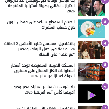
بث مباشر: نوفاك ديوكوفيتش ضد كارلوس
الكاراز – نهائي بطولة أستراليا المفتوحة
2026
الصيام المتقطع يساعد على فقدان الوزن
دون حساب السعرات
بالتفاصيل: مسلسل شارع الأعشى 2 الحلقة
24.. صدمة في حفل الزفاف ومصير
”عواطف” على المحك
المملكة العربية السعودية توحد أسعار
أسطوانات الغاز المسال على مستوى
الدولة اعتبارًا من يناير 2026
يلا شوت.. بث مباشر لمباراة مصر وجنوب
أفريقيا كأس أمم أفريقيا 2025
بالتفاصيل: شاهد الآن الحلقة 24 من