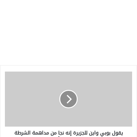
يقول
بوبي
واين
للجزيرة
إنه
نجا
من
مداهمة
الشرطة
يقول بوبي واين للجزيرة إنه نجا من مداهمة الشرطة
وسط