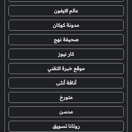
عالم الايفون
مدونة كوكان
صحيفة نهج
كار نيوز
موقع خبرة التقني
أناقة أنثى
متورخ
مدسن
روتانا تسويق