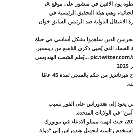
أعلن المدعي العام جوهيل أنطونيو زيلايا عن هذه الخطوة يوم الاثنين في منشور على موقع X،
 الجنائية، وهي هيئة التحقيق الرئيسية في
ة الاعتقال الدولية ضد الرئيس السابق خوان
جرمين الذين ساهموا بشكل أساسي في حياة
 الفساد الذي يُحيي ذكرى التاسع من ديسمبر،
pic.twitter.com
يُعلم الشعب الهندوسي…
ويأتي إعلان زيلايا في الوقت الذي تم فيه إطلاق سراح هيرنانديز من حكم بالسجن لمدة 45 عامًا
ه.
 لن يعود إلى هندوراس على الفور بسبب
آمن” في الولايات المتحدة.
وتم تسليم هيرنانديز إلى الولايات المتحدة في عام 2022، حيث اتهمه ممثلو الادعاء في نيويورك
 استخدم رئاسته لتحويل هندوراس إلى “دولة