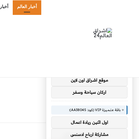
أخبار العالم
أخبار
×
🚀 توصيات :
⭐ باقة متميزة VIP (كود: AA35872):
ضوء التعليمي
صحيفة برق
موقع اشراقات
موقع اشراق اون لاين
اركان سياحة وسفر
⭐ باقة متميزة VIP (كود: AA38045):
اول اثنين ريادة اعمال
الزوار يقرؤون الآن
مشاركة ارباح ادسنس