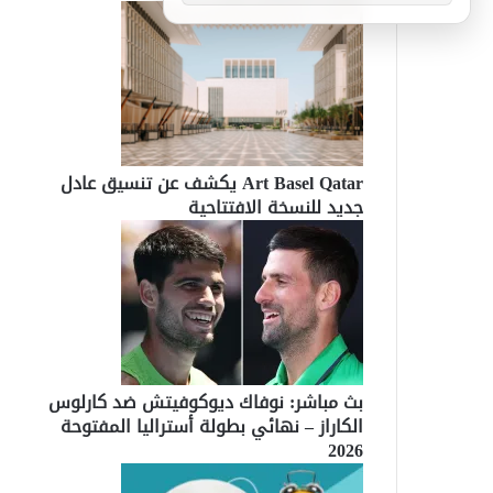
Art Basel Qatar يكشف عن تنسيق عادل
جديد للنسخة الافتتاحية
بث مباشر: نوفاك ديوكوفيتش ضد كارلوس
الكاراز – نهائي بطولة أستراليا المفتوحة
2026