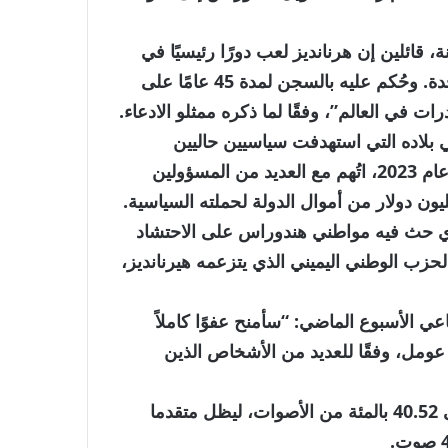
ائلين إن هرنانديز لعب دورًا رئيسيًا في
نقل الكوكايين عبر هندوراس ومنها إلى الولايات المتحدة. وحُكم عليه بالسجن لمدة 45 عامًا على
 في العالم”، وفقًا لما ذكره ممثلو الادعاء.
 بلاده التي استهدفت سياسيين حاليين
وسابقين يشتبه في قيامهم بتحويل المال العام. وفي عام 2023، اتُهم مع العديد من المسؤولين
ذي حث فيه مواطني هندوراس على الاحتشاد
ب الوطني اليميني الذي يتزعمه هيرنانديز،
 الأسبوع الماضي: “سأمنح عفوًا كاملاً
ي عومل، وفقًا للعديد من الأشخاص الذين
وبعد فرز 97 بالمئة من الأصوات، حصل عصفورا على 40.52 بالمئة من الأصوات، ليظل متقدما