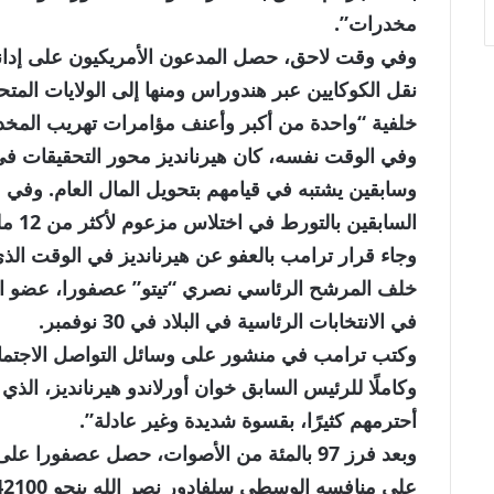
مخدرات”.
وفي وقت لاحق، حصل المدعون الأمريكيون على إدانة، ق
خلفية “واحدة من أكبر وأعنف مؤامرات تهريب المخدرات
وفي الوقت نفسه، كان هيرنانديز محور التحقيقات في
السابقين بالتورط في اختلاس مزعوم لأكثر من 12 مليون دولار من أموال الدولة لحملته السياسية.
وجاء قرار ترامب بالعفو عن هيرنانديز في الوقت ال
خلف المرشح الرئاسي نصري “تيتو” عصفورا، عضو الحز
في الانتخابات الرئاسية في البلاد في 30 نوفمبر.
وكتب ترامب في منشور على وسائل التواصل الاجتماعي
وكاملًا للرئيس السابق خوان أورلاندو هيرنانديز، الذ
أحترمهم كثيرًا، بقسوة شديدة وغير عادلة”.
على منافسه الوسطي سلفادور نصر الله بنحو 42100 صوت.