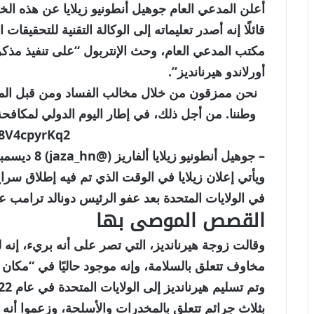
قائلًا إنه أصدر تعليماته إلى الوكالة التقنية للتحقيقات
مكتب المدعي العام، وحث الإنتربول “على تنفيذ مذكر
أورلاندو هيرنانديز”.
نحن ممزقون من خلال مخالب الفساد ومن قبل الم
وطننا. من أجل ذلك، في إطار اليوم الدولي لمكافحة
/8V4cpyrKq2
– جوهيل أنطونيو زيلايا ألفاريز (@jaza_hn)
8 ديسمبر 2025
في الولايات المتحدة بعد عفو الرئيس دونالد ترامب عن
القصص الموصى بها
نهاية
قائمة
وقالت زوجة هيرنانديز، التي تصر على أنه بريء، إنه
من
القائمة
مخاوف تتعلق بالسلامة، وإنه موجود حاليًا في “مكان 
4
عناصر
بثلاث جرائم تتعلق بالمخدرات والأسلحة، وزعموا أنه