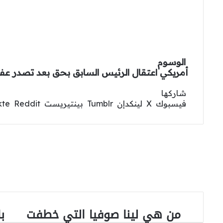
الوسوم
أمريكي
اعتقال
الرئيس
السابق
بحق
بعد
تصدر
عف
‫X
لينكدإن
فيسبوك
واتساب
بينتيريست
شاركها
فيسبوك
‫X
لينكدإن
بينتيريست
من هي لينا صوفيا التي خطفت
ب
من
با
هي
حق