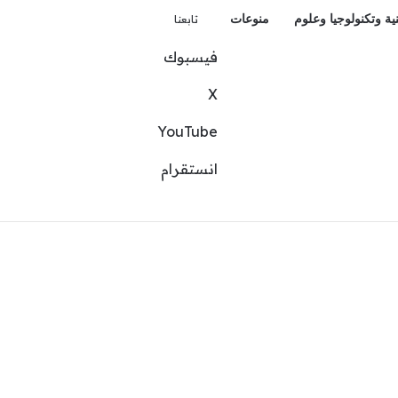
ية وتكنولوجيا وعلوم
منوعات
تابعنا
فيسبوك
تسجيل الدخول
بحث عن
إضافة عمود جانبي
‫X
‫YouTube
انستقرام