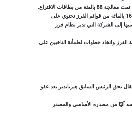
وكان فرز الأصوات قد توقف مؤقتا يوم الجمعة، حيث تمت معالجة 88 بالمئة من بطاقات الاقتراع.
ووفقا للمجلس الانتخابي الوطني (CNE)، فإن حوالي 16 بالمائة من قوائم الفرز تحتوي على
ا إلى الشركة التي تدير نظام فرز
الفرز واتخاذ خطوات لطمأنة الناخبين على
ل بحق الرئيس السابق هيرنانديز بعد عفو
الخبر تم اقتباسه آليًا من مصدره الأساسي والمصدر