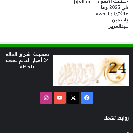
عبدالعزيز
صحيفة اشراق العالم
24 أخبار العالم لحظة
بلحظة
‫X
فيسبوك
‫YouTube
انستقرام
روابط تهمك