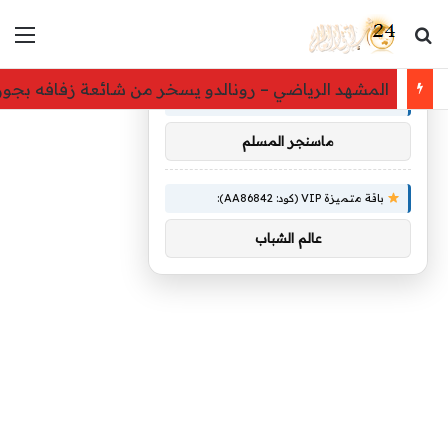
بحث عن
الق
×
توصيات :
المشهد الرياضي – رونالدو يسخر من شائعة زفافه بجورجي
باقة متميزة VIP (كود: AA26790):
ماسنجر المسلم
باقة متميزة VIP (كود: AA86842):
عالم الشباب