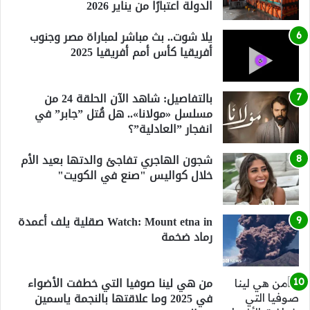
الدولة اعتبارًا من يناير 2026
يلا شوت.. بث مباشر لمباراة مصر وجنوب
أفريقيا كأس أمم أفريقيا 2025
بالتفاصيل: شاهد الآن الحلقة 24 من
مسلسل «مولانا».. هل قُتل ”جابر” في
انفجار ”العادلية”؟
شجون الهاجري تفاجئ والدتها بعيد الأم
خلال كواليس "صنع في الكويت"
Watch: Mount etna in صقلية يلف أعمدة
رماد ضخمة
من هي لينا صوفيا التي خطفت الأضواء
في 2025 وما علاقتها بالنجمة ياسمين