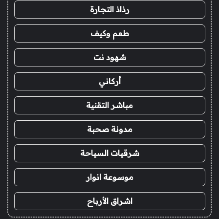
رذاذ التجارة
طعم وكيف
شهود نت
أركاني
مباشر التقنية
مدونة صحبة
شرقيات السياحة
موسوعة انوار
اشراق الأرباح