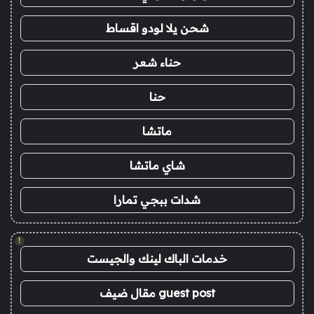
شحن يلا لودو اقساط
حناء شعر
حنا
ماتشا
شاي ماتشا
شدات ببجي تمارا
!
خدمات الباك لينك والجيست
guest post مقال ضيف