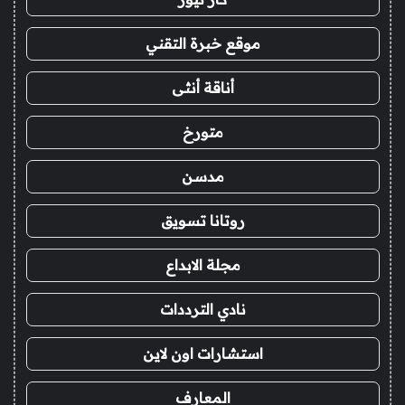
موقع خبرة التقني
أناقة أنثى
متورخ
مدسن
روتانا تسويق
مجلة الابداع
نادي الترددات
استشارات اون لاين
المعارف