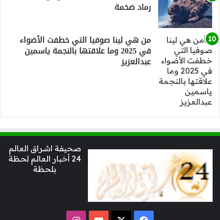
رماد ضخمة
من هي لينا صوفيا التي خطفت الأضواء
في 2025 وما علاقتها بالنجمة ياسمين
عبدالعزيز
صحيفة اشراق العالم
24 أخبار العالم لحظة
بلحظة
‫X
فيسبوك
‫YouTube
انستقرام