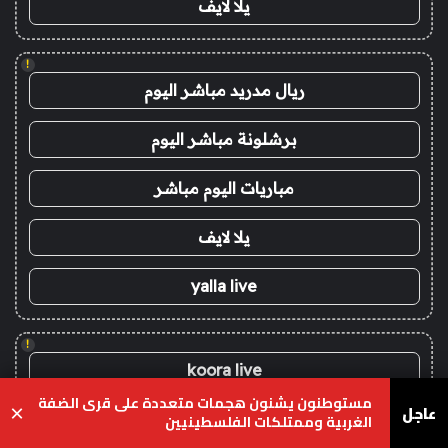
يلا لايف
!
ريال مدريد مباشر اليوم
برشلونة مباشر اليوم
مباريات اليوم مباشر
يلا لايف
yalla live
!
koora live
مستوطنون يشنون هجمات متعددة على قرى الضفة
عاجل
×
koora live
الغربية وممتلكات الفلسطينيين