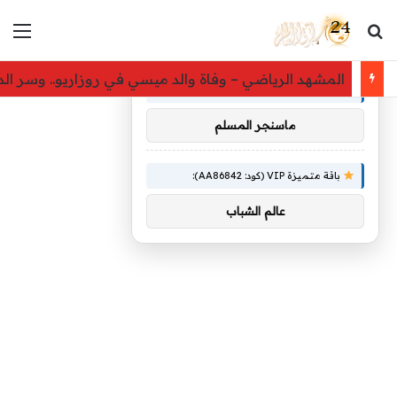
بحث عن
الق
×
توصيات :
المشهد الرياضي – وفاة والد ميسي في روزاريو.. وسر الدمو
باقة متميزة VIP (كود: AA26790):
ماسنجر المسلم
باقة متميزة VIP (كود: AA86842):
عالم الشباب