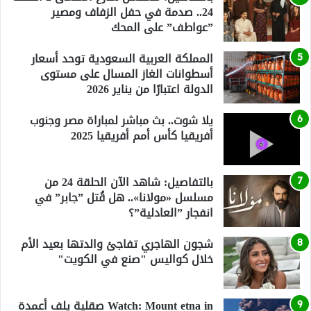
24.. صدمة في حفل الزفاف ومصير
”عواطف” على المحك
المملكة العربية السعودية توحد أسعار
أسطوانات الغاز المسال على مستوى
الدولة اعتبارًا من يناير 2026
يلا شوت.. بث مباشر لمباراة مصر وجنوب
أفريقيا كأس أمم أفريقيا 2025
بالتفاصيل: شاهد الآن الحلقة 24 من
مسلسل «مولانا».. هل قُتل ”جابر” في
انفجار ”العادلية”؟
شجون الهاجري تفاجئ والدتها بعيد الأم
خلال كواليس "صنع في الكويت"
Watch: Mount etna in صقلية يلف أعمدة