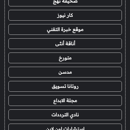
صحيفة نهج
كار نيوز
موقع خبرة التقني
أناقة أنثى
متورخ
مدسن
روتانا تسويق
مجلة الابداع
نادي الترددات
استشارات اون لاين