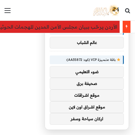
بحث عن
الق
×
توصيات :
الأردن يرحّب ببيان مجلس الأمن المدين للهجمات الحوثي
باقة متميزة VIP (كود: AA86842):
عالم الشباب
باقة متميزة VIP (كود: AA35872):
ضوء التعليمي
صحيفة برق
موقع اشراقات
موقع اشراق اون لاين
اركان سياحة وسفر