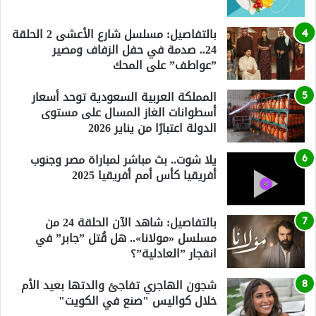
بالتفاصيل: مسلسل شارع الأعشى 2 الحلقة
24.. صدمة في حفل الزفاف ومصير
”عواطف” على المحك
المملكة العربية السعودية توحد أسعار
أسطوانات الغاز المسال على مستوى
الدولة اعتبارًا من يناير 2026
يلا شوت.. بث مباشر لمباراة مصر وجنوب
أفريقيا كأس أمم أفريقيا 2025
بالتفاصيل: شاهد الآن الحلقة 24 من
مسلسل «مولانا».. هل قُتل ”جابر” في
انفجار ”العادلية”؟
شجون الهاجري تفاجئ والدتها بعيد الأم
خلال كواليس "صنع في الكويت"