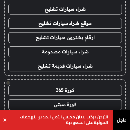
شراء سيارات تشليح
موقع شراء سيارات تشليح
ارقام يشترون سيارات تشليح
شراء سيارات مصدومة
شراء سيارات قديمة تشليح
!
كورة 365
كورة سيتي
الأردن يرحّب ببيان مجلس الأمن المدين للهجمات
عاجل
جول العرب goalarab
×
الحوثية على السعودية