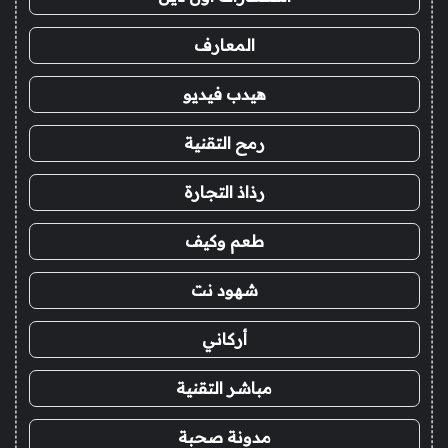
المعارف
هيدب فيديو
رمح التقنية
رذاذ التجارة
طعم وكيف
شهود نت
أركاني
مباشر التقنية
مدونة صحبة