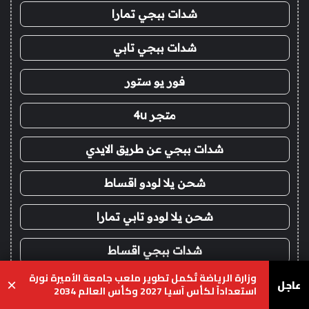
شدات ببجي تمارا
شدات ببجي تابي
فور يو ستور
متجر 4u
شدات ببجي عن طريق الايدي
شحن يلا لودو اقساط
شحن يلا لودو تابي تمارا
شدات ببجي اقساط
وزارة الرياضة تُكمل تطوير ملعب جامعة الأميرة نورة
عاجل
×
ايتونز امريكي اقساط
استعداداً لكأس آسيا 2027 وكأس العالم 2034
يسبوك
‫X
واتساب
تيلقرام