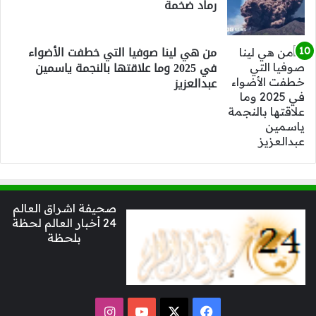
رماد ضخمة
من هي لينا صوفيا التي خطفت الأضواء
في 2025 وما علاقتها بالنجمة ياسمين
عبدالعزيز
صحيفة اشراق العالم
24 أخبار العالم لحظة
بلحظة
‫X
فيسبوك
‫YouTube
انستقرام