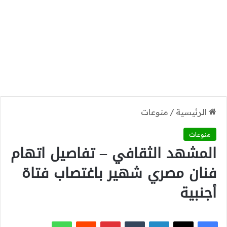
الرئيسية
/
منوعات
منوعات
المشهد الثقافي – تفاصيل اتهام
فنان مصري شهير باغتصاب فتاة
أجنبية
‫X
فيسبوك
لينكدإن
بينتيريست
واتساب