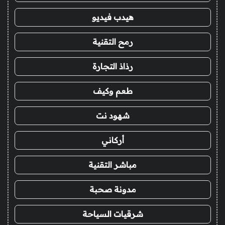
هيدب فيديو
رمح التقنية
رذاذ التجارة
طعم وكيف
شهود نت
أركاني
مباشر التقنية
مدونة صحبة
شرقيات السياحة