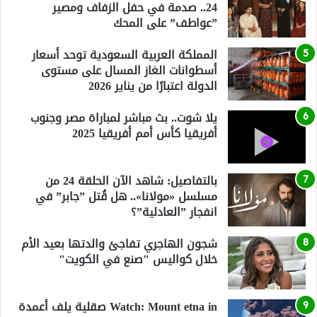
24.. صدمة في حفل الزفاف ومصير
”عواطف” على المحك
المملكة العربية السعودية توحد أسعار
أسطوانات الغاز المسال على مستوى
الدولة اعتبارًا من يناير 2026
يلا شوت.. بث مباشر لمباراة مصر وجنوب
أفريقيا كأس أمم أفريقيا 2025
بالتفاصيل: شاهد الآن الحلقة 24 من
مسلسل «مولانا».. هل قُتل ”جابر” في
انفجار ”العادلية”؟
شجون الهاجري تفاجئ والدتها بعيد الأم
خلال كواليس "صنع في الكويت"
Watch: Mount etna in صقلية يلف أعمدة