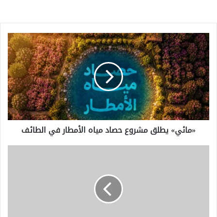
«مائي»
يطلق
مشروع
حصاد
مياه
الأمطار
في
الطائف
«مائي» يطلق مشروع حصاد مياه الأمطار في الطائف
تفجير
طائرة
بدون
طيار
أوكرانية
بالقرب
من