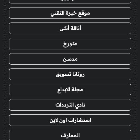
موقع خبرة التقني
أناقة أنثى
متورخ
مدسن
روتانا تسويق
مجلة الابداع
نادي الترددات
استشارات اون لاين
المعارف