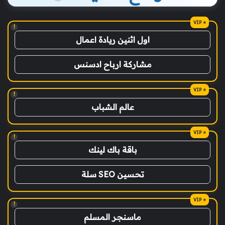
!
اول اثنين ريادة اعمال
مشاركة ارباح ادسنس
!
عالم الشباب
!
باقة باك لينك
تحسين SEO سلة
!
ماسنجر المسلم