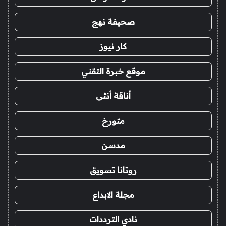
صحيفة نهج
كار نيوز
موقع خبرة التقني
أناقة أنثى
متورخ
مدسن
روتانا تسويق
مجلة الابداع
نادي الترددات