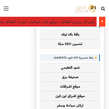
بحث عن
الق
×
توصيات :
بإشراف وزارة الطاقة.. توقيع ثلاث اتفاقيات لشراء الطاقة و
باقة متميزة VIP (كود: AA11138):
باقة باك لينك
تحسين SEO سلة
باقة متميزة VIP (كود: AA35872):
ضوء التعليمي
صحيفة برق
موقع اشراقات
موقع اشراق اون لاين
اركان سياحة وسفر