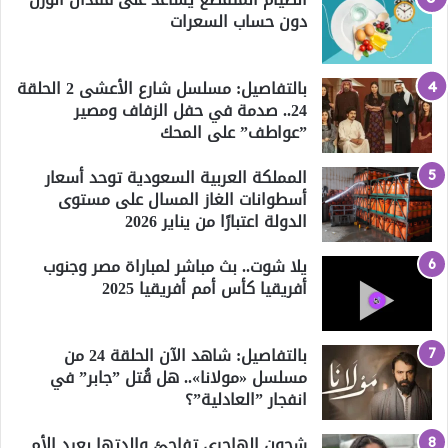
دون حساب السعرات
بالتفاصيل: مسلسل شارع الأعشى 2 الحلقة
24.. صدمة في حفل الزفاف ومصير
”عواطف” على المحك
المملكة العربية السعودية توحد أسعار
أسطوانات الغاز المسال على مستوى
الدولة اعتبارًا من يناير 2026
يلا شوت.. بث مباشر لمباراة مصر وجنوب
أفريقيا كأس أمم أفريقيا 2025
بالتفاصيل: شاهد الآن الحلقة 24 من
مسلسل «مولانا».. هل قُتل ”جابر” في
انفجار ”العادلية”؟
شجون الهاجري تفاجئ والدتها بعيد الأم