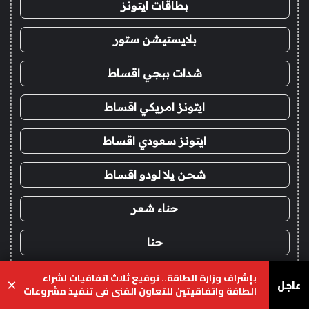
بطاقات ايتونز
بلايستيشن ستور
شدات ببجي اقساط
ايتونز امريكي اقساط
ايتونز سعودي اقساط
شحن يلا لودو اقساط
حناء شعر
حنا
بإشراف وزارة الطاقة.. توقيع ثلاث اتفاقيات لشراء
ماتشا
عاجل
×
الطاقة واتفاقيتين للتعاون الفني في تنفيذ مشروعات
للطاقة الشمسية في سوريا
يسبوك
‫X
واتساب
تيلقرام