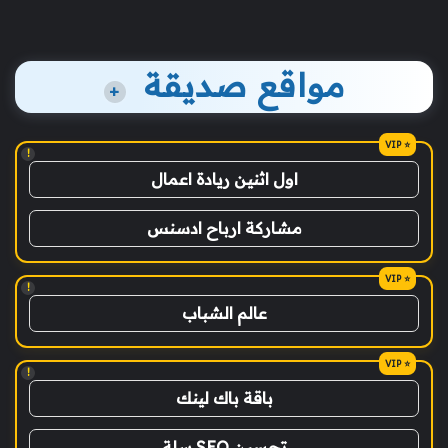
مواقع صديقة
+
!
اول اثنين ريادة اعمال
مشاركة ارباح ادسنس
!
عالم الشباب
!
باقة باك لينك
تحسين SEO سلة