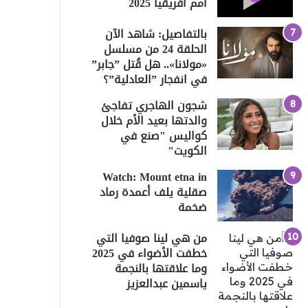
أمم أفريقيا 2025
بالتفاصيل: شاهد الآن
الحلقة 24 من مسلسل
«مولانا».. هل قُتل ”جابر”
في انفجار ”العادلية”؟
شجون الهاجري تفاجئ
والدتها بعيد الأم خلال
كواليس "صنع في
الكويت"
Watch: Mount etna in
صقلية يلف أعمدة رماد
ضخمة
من هي لينا صوفيا التي
خطفت الأضواء في 2025
وما علاقتها بالنجمة
ياسمين عبدالعزيز