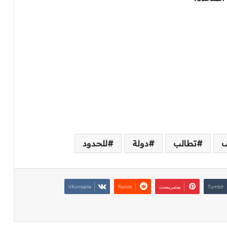
ف
تطالب
دولة
للحدود
بينتيريست