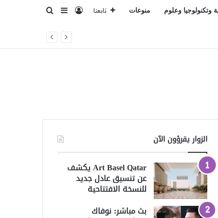
تسجيل الدخول
بحث عن
إضافة عمود جانبي
ة وتكنولوجيا وعلوم
منوعات
تابعنا
الزوار يقرؤون الآن
Art Basel Qatar يكشف
عن تنسيق عادل جديد
للنسخة الافتتاحية
بث مباشر: نوفاك