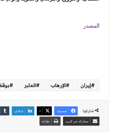
المصدر
إيران
الإرهاب
العابر
بوق
شاركها
فيسبوك
‫X
لينكدإن
مشاركة عبر البريد
طباعة