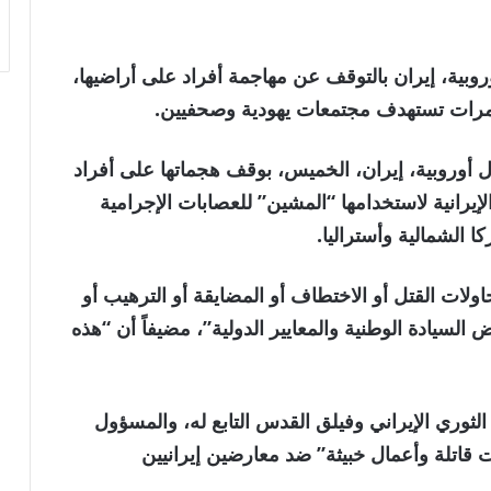
ودول أوروبية، إيران بالتوقف عن مهاجمة أفراد على أراضيها،
ؤامرات تستهدف مجتمعات يهودية وصحفيين.
دة ودول أوروبية، إيران، الخميس، بوقف هجماتها على أفراد
إيرانية لاستخدامها “المشين” للعصابات الإجرامية
ا الشمالية وأستراليا.
لات القتل أو الاختطاف أو المضايقة أو الترهيب أو
لسيادة الوطنية والمعايير الدولية”، مضيفاً أن “هذه
لثوري الإيراني وفيلق القدس التابع له، والمسؤول
قاتلة وأعمال خبيثة” ضد معارضين إيرانيين