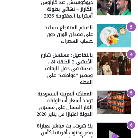
ديوكوفيتش ضد كارلوس
الكاراز – نهائي بطولة
أستراليا المفتوحة 2026
الصيام المتقطع يساعد
على فقدان الوزن دون
حساب السعرات
بالتفاصيل: مسلسل شارع
الأعشى 2 الحلقة 24..
صدمة في حفل الزفاف
ومصير ”عواطف” على
المحك
المملكة العربية السعودية
توحد أسعار أسطوانات
الغاز المسال على مستوى
الدولة اعتبارًا من يناير 2026
يلا شوت.. بث مباشر لمباراة
مصر وجنوب أفريقيا كأس