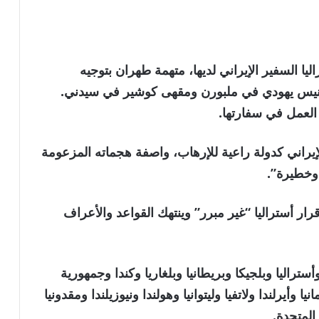
السفير الإيراني لديها، متهمة طهران بتوجيه
كنيس يهودي في ملبورن ومقهى كوشير في سيدني.
لعمل في سفارتها.
إيراني كدولة راعية للإرهاب، واصفة هجماته المزعومة
 وخطيرة”.
قرار أستراليا “غير مبرر” وينتهك القواعد والأعراف
أستراليا وبلجيكا وبريطانيا وبلغاريا وكندا وجمهورية
ا وأيرلندا ولاتفيا وليتوانيا وهولندا ونيوزيلندا ومقدونيا
المتحدة.