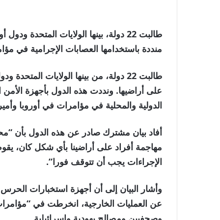
طالبت 22 دولة، بينها الولايات المتحدة 
منددة باستخدامها العصابات الإجرامية في م
طالبت 22 دولة، من بينها الولايات المتح
على أراضيها. ونددت هذه الدول بأجهزة الأمن ال
الدولية والمحلية في مؤامرات في أوروبا وأميرك
أفاد بيان مشترك صادر عن هذه الدول بأن “محاو
مهاجمة أفراد على أراضينا بأي شكل كان، يقوض ا
الإجراءات يجب أن تتوقف فورا”.
وأشار البيان إلى أن أجهزة استخبارات الحرس ا
عن العمليات الخارجية، انخرطت في “مؤامرات 
وصحفيين ومصالح يهودية وإسرائيلية.