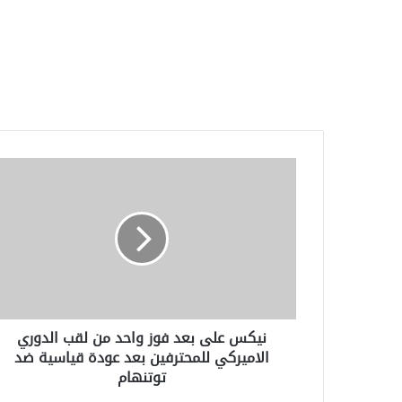
نيكس
على
بعد
فوز
واحد
من
لقب
الدوري
الاميركي
نيكس على بعد فوز واحد من لقب الدوري
للمحترفين
الاميركي للمحترفين بعد عودة قياسية ضد
بعد
توتنهام
عودة
قياسية