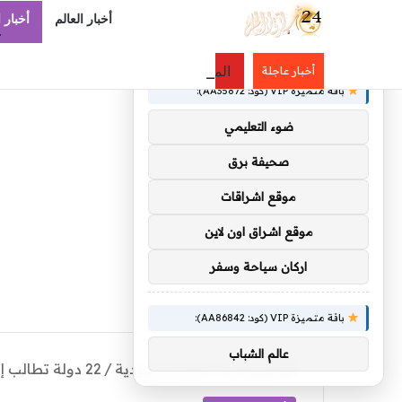
أخبار العالم
أخبار 
×
توصيات :
الملك سلمان وولي العهد يهنئان رئيس سن
أخبار عاجلة
باقة متميزة VIP (كود: AA35872):
ضوء التعليمي
صحيفة برق
موقع اشراقات
موقع اشراق اون لاين
اركان سياحة وسفر
باقة متميزة VIP (كود: AA86842):
عالم الشباب
الرئيسية
/
أخبار السعودية
/
22 دولة تطالب إيران بوقف الإرهاب العابر للحدود