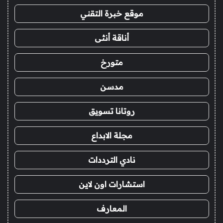
موقع خبرة التقني
أناقة أنثى
متورخ
مدسن
روتانا تسويق
مجلة الابداع
نادي الترددات
استشارات اون لاين
المعارف