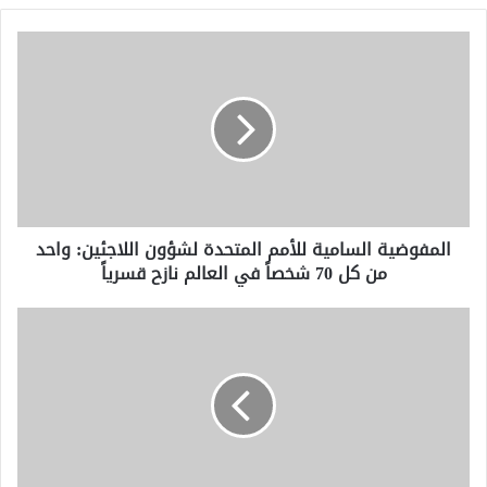
المفوضية
السامية
للأمم
المتحدة
لشؤون
اللاجئين:
واحد
من
كل
المفوضية السامية للأمم المتحدة لشؤون اللاجئين: واحد
70
من كل 70 شخصاً في العالم نازح قسرياً
شخصاً
في
العالم
كأس
نازح
العالم
قسرياً
2026..الفيفا
يعتمد
السعات
النهائية
للملاعب
ويتوقّع