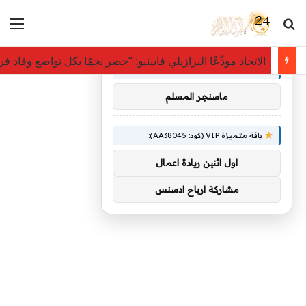
بحث عن
الق
×
توصيات :
الاتحاد مودِّعًا البرازيلي فابينيو: “حضر نجمًا بكل تواضع وقاد 
باقة متميزة VIP (كود: AA26790):
ماسنجر المسلم
باقة متميزة VIP (كود: AA38045):
اول اثنين ريادة اعمال
مشاركة ارباح ادسنس