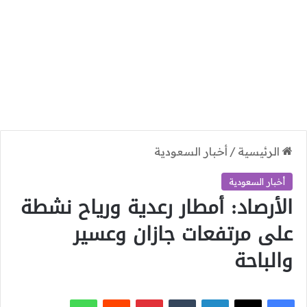
الرئيسية
/
أخبار السعودية
أخبار السعودية
الأرصاد: أمطار رعدية ورياح نشطة
على مرتفعات جازان وعسير
والباحة
‫X
فيسبوك
لينكدإن
بينتيريست
واتساب