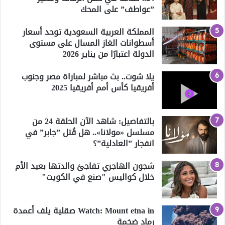
”عواطف” على المحك
المملكة العربية السعودية توحد أسعار
أسطوانات الغاز المسال على مستوى
الدولة اعتبارًا من يناير 2026
يلا شوت.. بث مباشر لمباراة مصر وجنوب
أفريقيا كأس أمم أفريقيا 2025
بالتفاصيل: شاهد الآن الحلقة 24 من
مسلسل «مولانا».. هل قُتل ”جابر” في
انفجار ”العادلية”؟
شجون الهاجري تفاجئ والدتها بعيد الأم
خلال كواليس "صنع في الكويت"
Watch: Mount etna in صقلية يلف أعمدة
رماد ضخمة