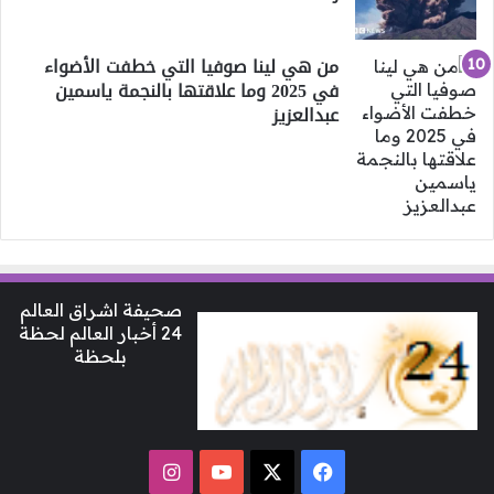
من هي لينا صوفيا التي خطفت الأضواء
في 2025 وما علاقتها بالنجمة ياسمين
عبدالعزيز
صحيفة اشراق العالم
24 أخبار العالم لحظة
بلحظة
‫X
فيسبوك
‫YouTube
انستقرام