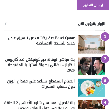
الزوار يقرؤون الآن
Art Basel Qatar يكشف عن تنسيق عادل
جديد للنسخة الافتتاحية
بث مباشر: نوفاك ديوكوفيتش ضد كارلوس
الكاراز – نهائي بطولة أستراليا المفتوحة
2026
الصيام المتقطع يساعد على فقدان الوزن
دون حساب السعرات
بالتفاصيل: مسلسل شارع الأعشى 2 الحلقة
24.. صدمة في حفل الزفاف ومصير