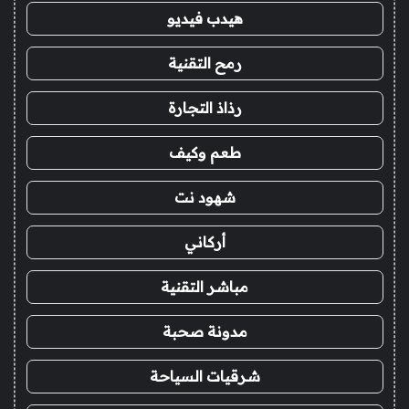
هيدب فيديو
رمح التقنية
رذاذ التجارة
طعم وكيف
شهود نت
أركاني
مباشر التقنية
مدونة صحبة
شرقيات السياحة