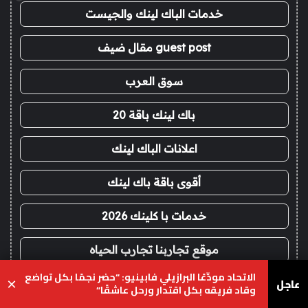
خدمات الباك لينك والجيست
guest post مقال ضيف
سوق العرب
باك لينك باقة 20
اعلانات الباك لينك
أقوى باقة باك لينك
خدمات با كلينك 2026
موقع تجاربنا تجارب الحياه
الاتحاد مودِّعًا البرازيلي فابينيو: “حضر نجمًا بكل تواضع
عاجل
×
ديوان العرب
وقاد فريقه بكل اقتدار ورحل عاشقًا”
يسبوك
‫X
واتساب
تيلقرام