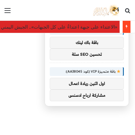
بحث عن
الق
×
توصيات :
«الاعتداء على جبهة اعتداءٌ على كل الجبهات».. الجيش اليم
باقة متميزة VIP (كود: AA11138):
باقة باك لينك
تحسين SEO سلة
باقة متميزة VIP (كود: AA38045):
اول اثنين ريادة اعمال
مشاركة ارباح ادسنس