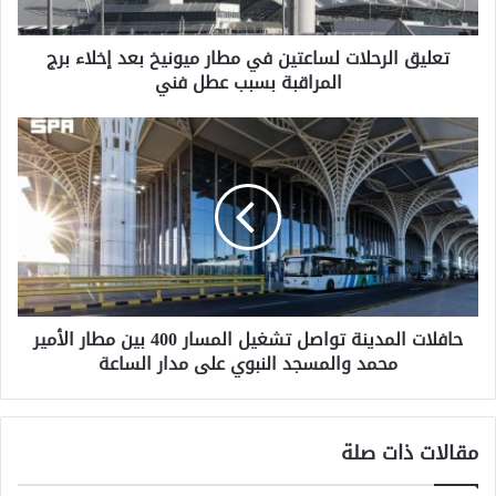
إخلاء
برج
تعليق الرحلات لساعتين في مطار ميونيخ بعد إخلاء برج
المراقبة
المراقبة بسبب عطل فني
بسبب
عطل
فني
حافلات
المدينة
تواصل
تشغيل
المسار
400
بين
مطار
الأمير
حافلات المدينة تواصل تشغيل المسار 400 بين مطار الأمير
محمد
محمد والمسجد النبوي على مدار الساعة
والمسجد
النبوي
على
مدار
مقالات ذات صلة
الساعة