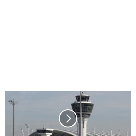
تعليق
الرحلات
لساعتين
في
مطار
ميونيخ
بعد