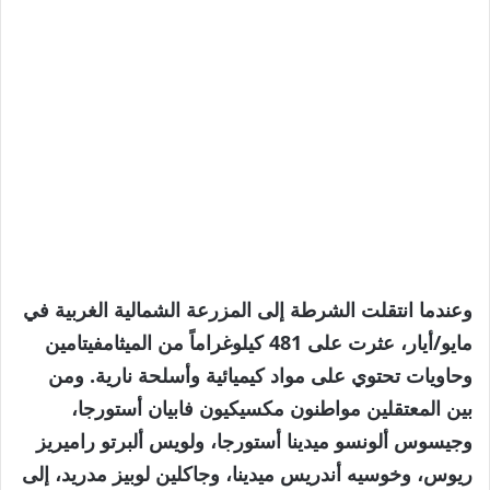
وعندما انتقلت الشرطة إلى المزرعة الشمالية الغربية في
مايو/أيار، عثرت على 481 كيلوغراماً من الميثامفيتامين
وحاويات تحتوي على مواد كيميائية وأسلحة نارية. ومن
بين المعتقلين مواطنون مكسيكيون فابيان أستورجا،
وجيسوس ألونسو ميدينا أستورجا، ولويس ألبرتو راميريز
ريوس، وخوسيه أندريس ميدينا، وجاكلين لوبيز مدريد، إلى