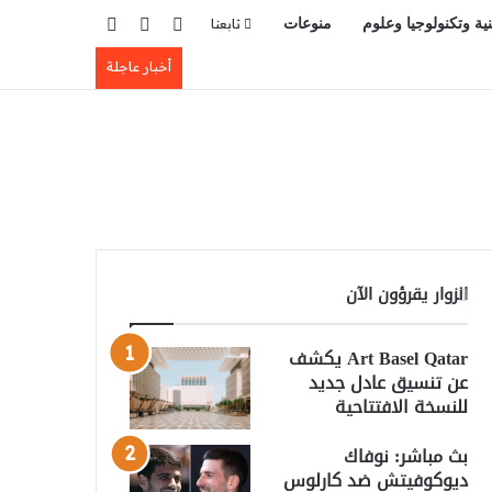
تسجيل الدخول
بحث عن
إضافة عمود جانبي
نية وتكنولوجيا وعلوم
منوعات
تابعنا
أخبار عاجلة
الزوار يقرؤون الآن
Art Basel Qatar يكشف
عن تنسيق عادل جديد
للنسخة الافتتاحية
بث مباشر: نوفاك
ديوكوفيتش ضد كارلوس