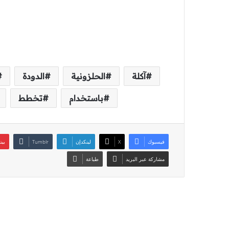
آكلة
الحلزونية
الدودة
باستخدام
تخطط
فيسبوك
‫X
لينكدإن
بين
مشاركة عبر البريد
طباعة