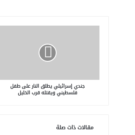
جندي
إسرائيلي
يطلق
النار
على
طفل
فلسطيني
ويقتله
قرب
جندي إسرائيلي يطلق النار على طفل
الخليل
فلسطيني ويقتله قرب الخليل
مقالات ذات صلة