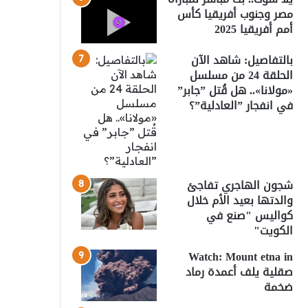
مصر وجنوب أفريقيا كأس
أمم أفريقيا 2025
بالتفاصيل: شاهد الآن
الحلقة 24 من مسلسل
«مولانا».. هل قُتل ”جابر”
في انفجار ”العادلية”؟
شجون الهاجري تفاجئ
والدتها بعيد الأم خلال
كواليس "صنع في
الكويت"
Watch: Mount etna in
صقلية يلف أعمدة رماد
ضخمة