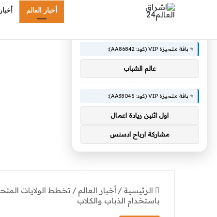
أخبار العالم
أخبار
×
🚀 توصيات :
⭐ باقة متميزة VIP (كود: AA86842):
عالم الشباب
⭐ باقة متميزة VIP (كود: AA38045):
اول اثنين ريادة اعمال
مشاركة ارباح ادسنس
الرئيسية
/
أخبار العالم
/
تخطط الولايات المتحد
باستخدام الذباب والكلاب