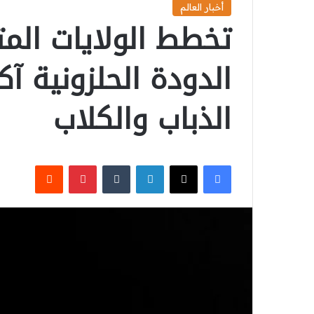
أخبار العالم
تخطط الولايات ال
الدودة الحلزونية آك
الذباب والكلاب
‫X
فيسبوك
لينكدإن
بينتيريست