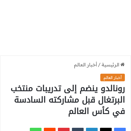
الرئيسية
/
أخبار العالم
أخبار العالم
رونالدو ينضم إلى تدريبات منتخب
البرتغال قبل مشاركته السادسة
في كأس العالم
‫X
فيسبوك
لينكدإن
بينتيريست
واتساب