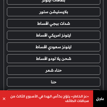
بلايستيشن ستور
شدات ببجي اقساط
ايتونز امريكي اقساط
ايتونز سعودي اقساط
شحن يلا لودو اقساط
حناء شعر
حنا
ماتشا
«عز الخاطر» يتوّج بكأس الهدا في الأسبوع الثالث من
عاجل
×
سباقات الطائف
شاي ماتشا
يسبوك
‫X
واتساب
تيلقرام