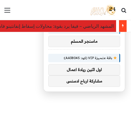
بحث عن
الق
×
توصيات :
المشهد الرياضي – فيفا يرد بقوة: محاولات إسقاط إنفانتينو فا
باقة متميزة VIP (كود: AA26790):
ماسنجر المسلم
باقة متميزة VIP (كود: AA38045):
اول اثنين ريادة اعمال
مشاركة ارباح ادسنس