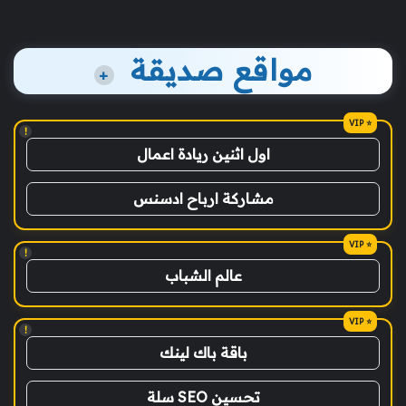
مواقع صديقة
+
!
اول اثنين ريادة اعمال
مشاركة ارباح ادسنس
!
عالم الشباب
!
باقة باك لينك
تحسين SEO سلة