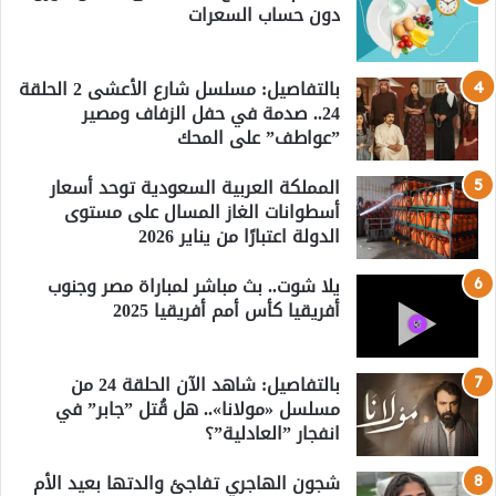
دون حساب السعرات
بالتفاصيل: مسلسل شارع الأعشى 2 الحلقة
24.. صدمة في حفل الزفاف ومصير
”عواطف” على المحك
المملكة العربية السعودية توحد أسعار
أسطوانات الغاز المسال على مستوى
الدولة اعتبارًا من يناير 2026
يلا شوت.. بث مباشر لمباراة مصر وجنوب
أفريقيا كأس أمم أفريقيا 2025
بالتفاصيل: شاهد الآن الحلقة 24 من
مسلسل «مولانا».. هل قُتل ”جابر” في
انفجار ”العادلية”؟
شجون الهاجري تفاجئ والدتها بعيد الأم