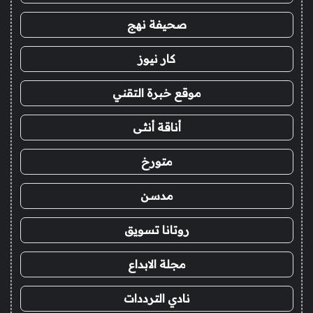
صحيفة نهج
كار نيوز
موقع خبرة التقني
أناقة أنثى
متورخ
مدسن
روتانا تسويق
مجلة الابداع
نادي الترددات