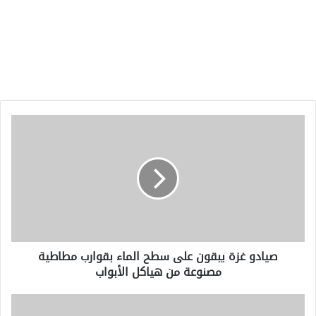
صيادو
غزة
يبقون
على
سطح
الماء
بقوارب
مطاطية
مصنوعة
صيادو غزة يبقون على سطح الماء بقوارب مطاطية
من
مصنوعة من هياكل الأبواب
هياكل
الأبواب
اعتقال
المنتقدين