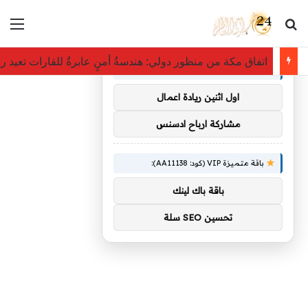
بحث عن
الق
×
توصيات :
اتفاق مكة من منظور دولي: هندسةُ أمنٍ عابرةٌ للقارات تعيد 
باقة متميزة VIP (كود: AA38045):
اول اثنين ريادة اعمال
مشاركة ارباح ادسنس
باقة متميزة VIP (كود: AA11138):
باقة باك لينك
تحسين SEO سلة