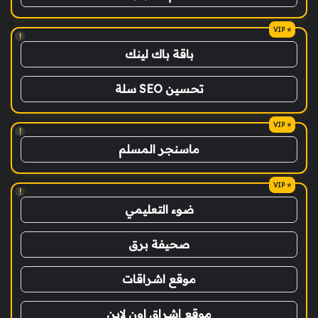
!
باقة باك لينك
تحسين SEO سلة
!
ماسنجر المسلم
!
ضوء التعليمي
صحيفة برق
موقع اشراقات
موقع اشراق اون لاين