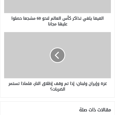
60
مشجعا
حصلوا
الفيفا يلغي تذاكر كأس العالم لنحو 60 مشجعا حصلوا
عليها
عليها مجانا
مجانا
غزة
وإيران
ولبنان:
إذا
تم
وقف
إطلاق
النار،
فلماذا
غزة وإيران ولبنان: إذا تم وقف إطلاق النار، فلماذا تستمر
تستمر
الضربات؟
الضربات؟
مقالات ذات صلة