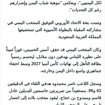
لكل اليمنيين”، ويعكس “موهبة شباب اليمن وإصرارهم
رغم كل التحديات”.
وتمنت بعثة الاتحاد الأوروبي التوفيق للمنتخب اليمني في
مشاركته المقبلة بالبطولة الآسيوية التي تستضيفها
المملكة العربية السعودية.
وكان المنتخب اليمني قد حقق، أمس الخميس، فوزاً ثميناً
على نظيره اللبناني بهدفين دون مقابل، ليحسم رسمياً
بطاقة التأهل إلى نهائيات كأس آسيا 2027 وسط احتفاء
جماهيري واسع داخل اليمن وخارجه.
وسجل اللاعب ناصر محمدوه هدفي اللقاء في الدقيقتين
62 و90، مستفيداً من تمريرتين حاسمتين للبديلين عادل
قاسم وممدوح بن عجاج، ليقود منتخب بلاده إلى انتصار
تاريخي على المنتخب اللبناني.