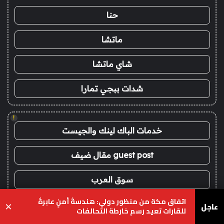
حنا
ماتشا
شاي ماتشا
شدات ببجي تمارا
!
خدمات الباك لينك والجيست
guest post مقال ضيف
سوق العرب
اتفاق مكة من منظور دولي: هندسةُ أمنٍ عابرةٌ
باك لينك باقة 20
عاجل
×
للقارات تعيد رسم خارطة التحالفات
يسبوك
‫X
واتساب
تيلقرام