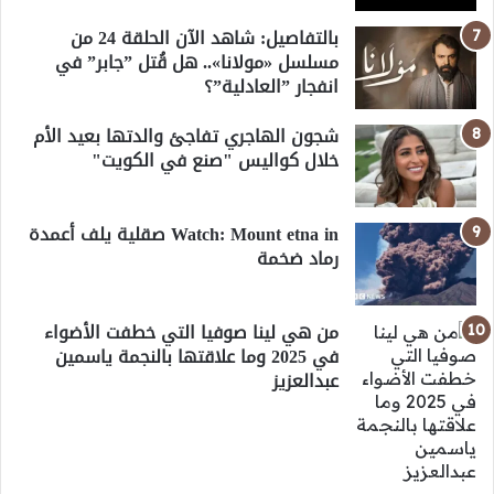
بالتفاصيل: شاهد الآن الحلقة 24 من
مسلسل «مولانا».. هل قُتل ”جابر” في
انفجار ”العادلية”؟
شجون الهاجري تفاجئ والدتها بعيد الأم
خلال كواليس "صنع في الكويت"
Watch: Mount etna in صقلية يلف أعمدة
رماد ضخمة
من هي لينا صوفيا التي خطفت الأضواء
في 2025 وما علاقتها بالنجمة ياسمين
عبدالعزيز