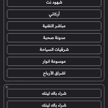
شهود نت
أركاني
مباشر التقنية
مدونة صحبة
شرقيات السياحة
موسوعة انوار
اشراق الأرباح
!
شراء باك لينك
شراء باك لينك