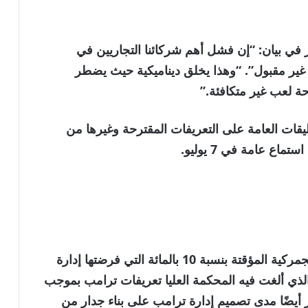
في بيان: “إن فشل أهم شركائنا التجاريين في
 غير مقبول”. “وهذا يخلق ديناميكية حيث يضطر
حة لعب غير متكافئة.”
ليقات العامة على التعريفات المقترحة وغيرها من
ويأتي هذا الإعلان قبل انتهاء العمل بالتعريفة الجمركية المؤقتة بنسبة 10 بالمائة التي فرضتها إدارة
فبراير، وهو اليوم الذي ألغت فيه المحكمة العليا تعريفات ترامب بموجب
ر أيضًا مدى تصميم إدارة ترامب على بناء جدار من