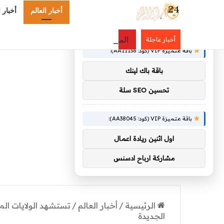
أخبار العالم
أخبار 
×
توصيات :
المملكة تتصدر أولمبياد العلوم النووية 
أخبار عاجلة
باقة متميزة VIP (كود: AA11138):
باقة باك لينك
تحسين SEO سلة
باقة متميزة VIP (كود: AA38045):
اول اثنين ريادة اعمال
مشاركة ارباح ادسنس
الرئيسية
/
أخبار العالم
/
تستشهد الولايات ال
الجديدة