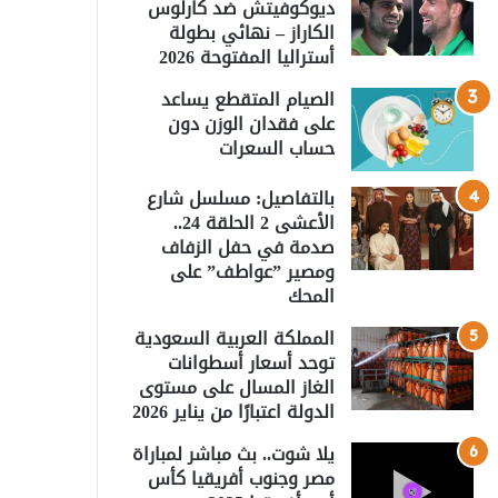
ديوكوفيتش ضد كارلوس
الكاراز – نهائي بطولة
أستراليا المفتوحة 2026
الصيام المتقطع يساعد
على فقدان الوزن دون
حساب السعرات
بالتفاصيل: مسلسل شارع
الأعشى 2 الحلقة 24..
صدمة في حفل الزفاف
ومصير ”عواطف” على
المحك
المملكة العربية السعودية
توحد أسعار أسطوانات
الغاز المسال على مستوى
الدولة اعتبارًا من يناير 2026
يلا شوت.. بث مباشر لمباراة
مصر وجنوب أفريقيا كأس