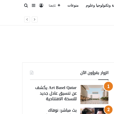
تسجيل الدخول
بحث عن
إضافة عمود جانبي
ة وتكنولوجيا وعلوم
منوعات
تابعنا
الزوار يقرؤون الآن
Art Basel Qatar يكشف
عن تنسيق عادل جديد
للنسخة الافتتاحية
بث مباشر: نوفاك