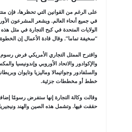
نهاية
قائمة
على الرغم من القوانين التي تحظرها، فإن من
من
القائمة
في جميع أنحاء العالم. ويشعر المشرعون الأوروب
4
الولايات المتحدة في كبح التجارة في مثل هذه 
عناصر
“سخيفة تماما”. وقال قادة الأعمال إن الخطوة 
والإكوادور والاتحاد الأوروبي وإندونيسيا والم
والسلفادور وجواتيمالا وماليزيا وتايوان وبريطا
خطط أو مخططات جزئية.
حققت فيها. وتشمل هذه الصين والهند ونيجيريا وال