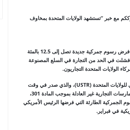
لعالمية . نترككم مع خبر “تستشهد الولايات المتحدة بمخاوف
اقترحت إدارة الرئيس الأمريكي دونالد ترامب فرض رسوم جمركية جديدة تصل إلى 12.5 بالمئة
د أن تبين أنها فشلت في الحد من التجارة في السلع المصنوعة
اء الولايات المتحدة التجاريون.
يأتي الاقتراح المقدم من مكتب الممثل التجاري للولايات المتحدة (USTR)، والذي صدر في وقت
متأخر من يوم الثلاثاء، في إطار تحقيق في الممارسات التجارية غير العادلة بموجب المادة 301،
وم الجمركية الطارئة التي فرضها الرئيس الأمريكي
ريكية في فبراير.