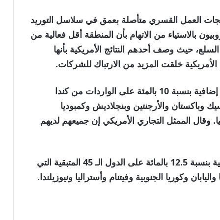
تجات العمل القسري متأصلة بعمق في سلاسل التوريد
يون بالاستياء من الاتهام بأن المنطقة أقل فعالية من
السلع، حيث وصف أحدهم النتائج الأمريكية بأنها
الأمريكية خلقت المزيد من الارتباك للشركات.
واقترح الممثل التجاري الأمريكي فرض رسوم إضافية بنسبة 10 بالمئة على الواردات من كندا
كسيك وباكستان والأرجنتين وبنجلاديش وكمبوديا
نيا. وقال الممثل التجاري الأمريكي إن جميعهم لديهم
وقالت وكالة التجارة إنها ستفرض رسومًا إضافية بنسبة 12.5 بالمائة على الدول الـ 45 المتبقية التي
يابان وكوريا الجنوبية وفيتنام وأستراليا ونيوزيلندا.