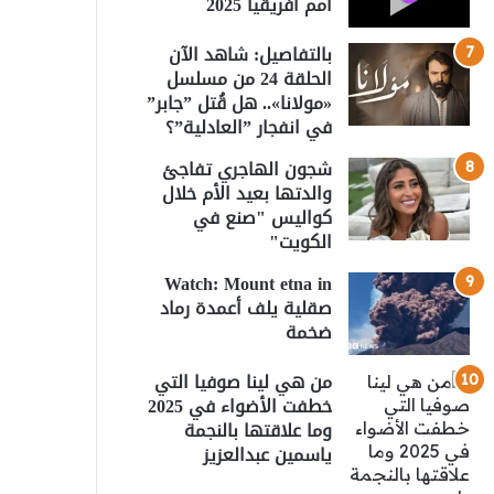
أمم أفريقيا 2025
بالتفاصيل: شاهد الآن
الحلقة 24 من مسلسل
«مولانا».. هل قُتل ”جابر”
في انفجار ”العادلية”؟
شجون الهاجري تفاجئ
والدتها بعيد الأم خلال
كواليس "صنع في
الكويت"
Watch: Mount etna in
صقلية يلف أعمدة رماد
ضخمة
من هي لينا صوفيا التي
خطفت الأضواء في 2025
وما علاقتها بالنجمة
ياسمين عبدالعزيز