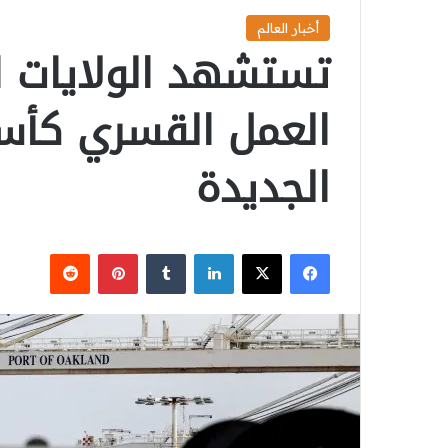
أخبار العالم
تستشهد الولايات ا
العمل القسري كأس
الجديدة
‫X
فيسبوك
لينكدإن
بينتيريست