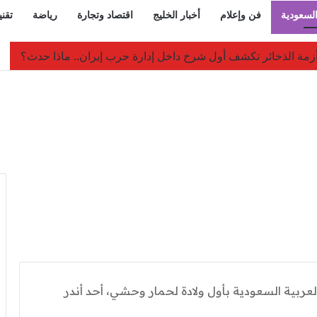
السعودية
فن وإعلام
أخبار الخليج
اقتصاد وتجارة
رياضة
تقني
 مسؤول: تقارير استخباراتية عن تنسيق مليشياوي بإشراف الحرس الثو
لعربية السعودية بأول ولادة لحمار وحشي، أحد أندر