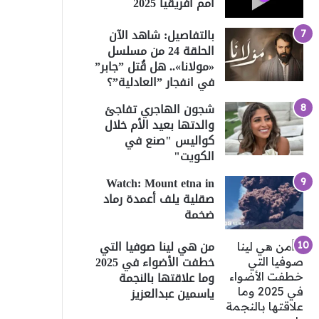
أمم أفريقيا 2025
بالتفاصيل: شاهد الآن
الحلقة 24 من مسلسل
«مولانا».. هل قُتل ”جابر”
في انفجار ”العادلية”؟
شجون الهاجري تفاجئ
والدتها بعيد الأم خلال
كواليس "صنع في
الكويت"
Watch: Mount etna in
صقلية يلف أعمدة رماد
ضخمة
من هي لينا صوفيا التي
خطفت الأضواء في 2025
وما علاقتها بالنجمة
ياسمين عبدالعزيز