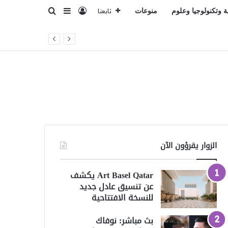
تسجيل الدخول
بحث عن
إضافة عمود جانبي
ة وتكنولوجيا وعلوم
منوعات
تابعنا
ري للاعتداء على المملكة
الزوار يقرؤون الآن
Art Basel Qatar يكشف
عن تنسيق عادل جديد
للنسخة الافتتاحية
بث مباشر: نوفاك