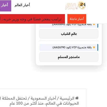
أخبار العالم
أخبار 
×
توصيات :
«لن نتوانى عن أي إجراء».. مصدر سعودي
أخبار عاجلة
باقة متميزة VIP (كود: AA86842):
عالم الشباب
باقة متميزة VIP (كود: AA26790):
ماسنجر المسلم
الرئيسية
/
أخبار السعودية
/
تحتفل المملكة ا
الحيوانات في العالم، منذ أكثر من 100 عام