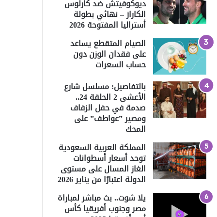
ديوكوفيتش ضد كارلوس
الكاراز – نهائي بطولة
أستراليا المفتوحة 2026
الصيام المتقطع يساعد
على فقدان الوزن دون
حساب السعرات
بالتفاصيل: مسلسل شارع
الأعشى 2 الحلقة 24..
صدمة في حفل الزفاف
ومصير ”عواطف” على
المحك
المملكة العربية السعودية
توحد أسعار أسطوانات
الغاز المسال على مستوى
الدولة اعتبارًا من يناير 2026
يلا شوت.. بث مباشر لمباراة
مصر وجنوب أفريقيا كأس