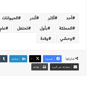
أحد
أكثر
أندر
الحيوانات
المملكة
بأول
تحتفل
عام
وحشي
ولادة
شاركها
فيسبوك
‫X
لينكدإن
مشاركة عبر البريد
طباعة