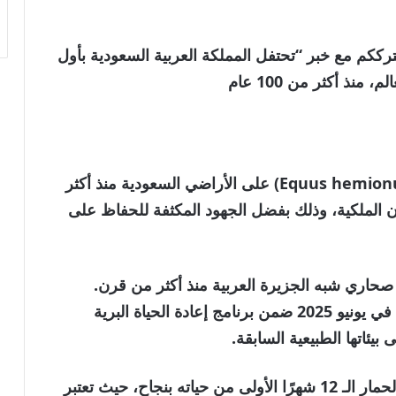
لسعودية . نترككم مع خبر “تحتفل المملكة العربية السعودية بأول
نذ أكثر من 100 عام
تبوك – تم تسجيل أول ولادة لحمار وحشي (Equus hemionus) على الأراضي السعودية منذ أكثر
لمان الملكية، وذلك بفضل الجهود المكثفة للحفاظ على
 صحاري شبه الجزيرة العربية منذ أكثر من قرن.
وأشارت المحمية إلى أن ذكر الحمار البري ولد في يونيو 2025 ضمن برنامج إعادة الحياة البرية
تم الإعلان عن الولادة الآن فقط بعد أن أكمل الحمار الـ 12 شهرًا الأولى من حياته بنجاح، حيث تعتبر