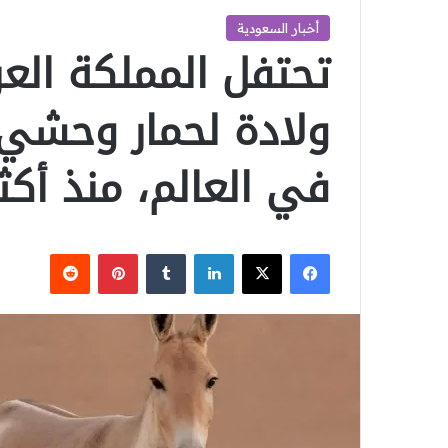
أخبار السعودية
تحتفل المملكة العر
ولادة لحمار وحشي، 
في العالم، منذ أكثر من 0
‫X
فيسبوك
لينكدإن
بينتيريست