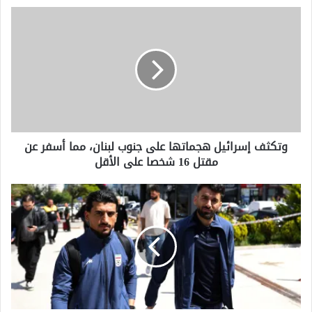
وتكثف
إسرائيل
هجماتها
على
جنوب
لبنان،
مما
أسفر
عن
وتكثف إسرائيل هجماتها على جنوب لبنان، مما أسفر عن
مقتل
مقتل 16 شخصا على الأقل
16
شخصا
على
وتقول
الأقل
إيران
إن
الولايات
المتحدة
يجب
أن
تصدر
تأشيرات