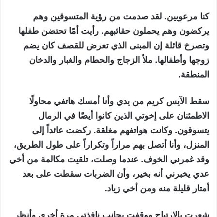
كنا مرعوبين. لقد صدمت من رؤية المتسوقين وهم
يركضون وهم يحملون حقائبهم. رأيت أمًا تحتضن طفلها
وتصرخ قائلة إن المبنى الذي تعرض للقصف كان يضم
زوجها وأطفالها. ملأ الزجاج والحطام والغبار والدخان
المنطقة.
سقط الآيس كريم من يدي وأنا أمسك هاتفي محاولًا
الاطمئنان على إخوتي الذين كانوا أيضًا في الرمال
يتسوقون. وكانت هواتفهم مغلقة. ركضت عائداً إلى
المنزل، وأنا أتصل بهم مراراً وتكراراً على طول الطريق،
وقد غمرني الخوف. عندما وصلت، تلقيت مكالمة من أخي
عدي يخبرني أنه بخير، وأن الضربات سقطت على بعد
أمتار قليلة منه ومن أخي زياد.
شعرت بالارتياح ووقفت بجانب نافذتي مرة أخرى وأنظر