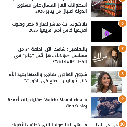
أسطوانات الغاز المسال على مستوى
الدولة اعتبارًا من يناير 2026
يلا شوت.. بث مباشر لمباراة مصر وجنوب
أفريقيا كأس أمم أفريقيا 2025
بالتفاصيل: شاهد الآن الحلقة 24 من
مسلسل «مولانا».. هل قُتل ”جابر” في
انفجار ”العادلية”؟
شجون الهاجري تفاجئ والدتها بعيد الأم
خلال كواليس "صنع في الكويت"
Watch: Mount etna in صقلية يلف أعمدة
رماد ضخمة
من هي لينا صوفيا التي خطفت الأضواء