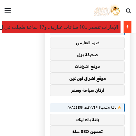
بحث عن
الق
×
توصيات :
الإمارات تتصدر بـ10 ساعات غبارية.. و17 ساعة سُجلت في الإقليم خلال 8 أغسطس
باقة متميزة VIP (كود: AA35872):
ضوء التعليمي
صحيفة برق
موقع اشراقات
موقع اشراق اون لاين
اركان سياحة وسفر
باقة متميزة VIP (كود: AA11138):
باقة باك لينك
تحسين SEO سلة