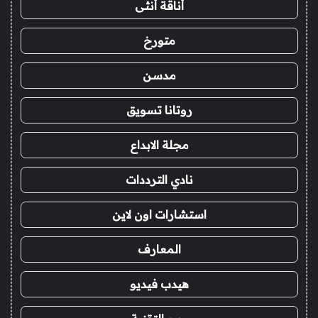
أناقة أنثى
متورخ
مدسن
روتانا تسويق
مجلة الابداع
نادي الترددات
استشارات اون لاين
المعارف
هيدب فيديو