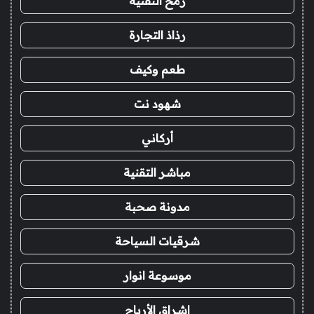
رمح التقنية
رذاذ التجارة
طعم وكيف
شهود نت
أركاني
مباشر التقنية
مدونة صحبة
شرقيات السياحة
موسوعة انوار
اشراق الأرباح