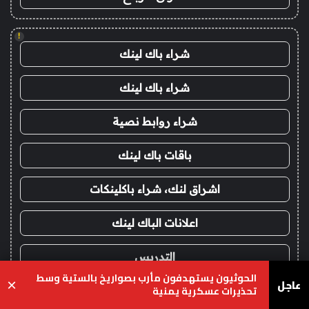
!
شراء باك لينك
شراء باك لينك
شراء روابط نصية
باقات باك لينك
اشراق لنك، شراء باكلينكات
اعلانات الباك لينك
التدريس
الحوثيون يستهدفون مأرب بصواريخ بالستية وسط
عاجل
×
تحذيرات عسكرية يمنية
اشراق العالم عالم كبير
يسبوك
‫X
واتساب
تيلقرام