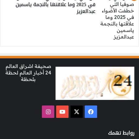
في 2025 وما علاقتها بالنجمة ياسمين
عبدالعزيز
صحيفة اشراق العالم
24 أخبار العالم لحظة
بلحظة
‫X
فيسبوك
‫YouTube
انستقرام
روابط تهمك