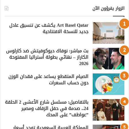
الزوار يقرؤون الآن
Art Basel Qatar يكشف عن تنسيق عادل
جديد للنسخة الافتتاحية
بث مباشر: نوفاك ديوكوفيتش ضد كارلوس
الكاراز – نهائي بطولة أستراليا المفتوحة
2026
الصيام المتقطع يساعد على فقدان الوزن
دون حساب السعرات
بالتفاصيل: مسلسل شارع الأعشى 2 الحلقة
24.. صدمة في حفل الزفاف ومصير
”عواطف” على المحك
المملكة العربية السعودية توحد أسعار