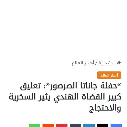
الرئيسية
/
أخبار العالم
أخبار العالم
“حفلة جاناتا الصرصور”: تعليق
كبير القضاة الهندي يثير السخرية
والاحتجاج
‫X
فيسبوك
لينكدإن
بينتيريست
واتساب