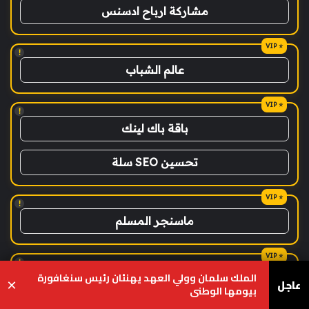
مشاركة ارباح ادسنس
!
عالم الشباب
!
باقة باك لينك
تحسين SEO سلة
!
ماسنجر المسلم
!
الملك سلمان وولي العهد يهنئان رئيس سنغافورة
ضوء التعليمي
عاجل
×
بيومها الوطني
يسبوك
‫X
واتساب
تيلقرام