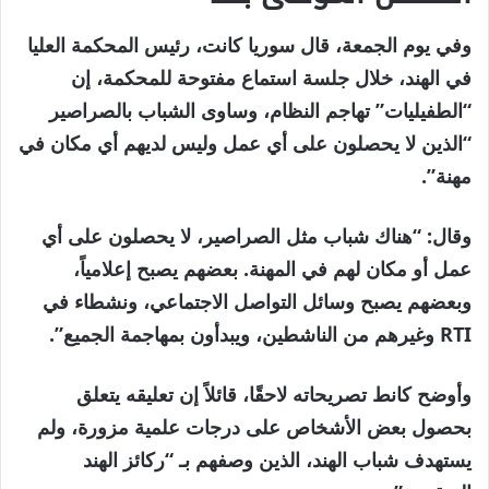
نهاية
قائمة
وفي يوم الجمعة، قال سوريا كانت، رئيس المحكمة العليا
من
القائمة
في الهند، خلال جلسة استماع مفتوحة للمحكمة، إن
4
“الطفيليات” تهاجم النظام، وساوى الشباب بالصراصير
عناصر
“الذين لا يحصلون على أي عمل وليس لديهم أي مكان في
مهنة”.
وقال: “هناك شباب مثل الصراصير، لا يحصلون على أي
عمل أو مكان لهم في المهنة. بعضهم يصبح إعلامياً،
وبعضهم يصبح وسائل التواصل الاجتماعي، ونشطاء في
RTI وغيرهم من الناشطين، ويبدأون بمهاجمة الجميع”.
وأوضح كانط تصريحاته لاحقًا، قائلاً إن تعليقه يتعلق
بحصول بعض الأشخاص على درجات علمية مزورة، ولم
يستهدف شباب الهند، الذين وصفهم بـ “ركائز الهند