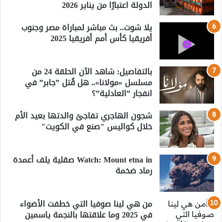
الدولة اعتبارًا من يناير 2026
يلا شوت.. بث مباشر لمباراة مصر وجنوب
أفريقيا كأس أمم أفريقيا 2025
بالتفاصيل: شاهد الآن الحلقة 24 من
مسلسل «مولانا».. هل قُتل ”جابر” في
انفجار ”العادلية”؟
شجون الهاجري تفاجئ والدتها بعيد الأم
خلال كواليس "صنع في الكويت"
Watch: Mount etna in صقلية يلف أعمدة
رماد ضخمة
من هي لينا صوفيا التي خطفت الأضواء
في 2025 وما علاقتها بالنجمة ياسمين