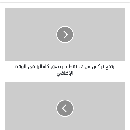
ارتفع
نيكس
من
22
نقطة
ليصعق
كافالرز
في
الوقت
ارتفع نيكس من 22 نقطة ليصعق كافالرز في الوقت
الإضافي
الإضافي
فازت
بنجلاديش
على
باكستان
بفارق
78
نقطة
لتحقق