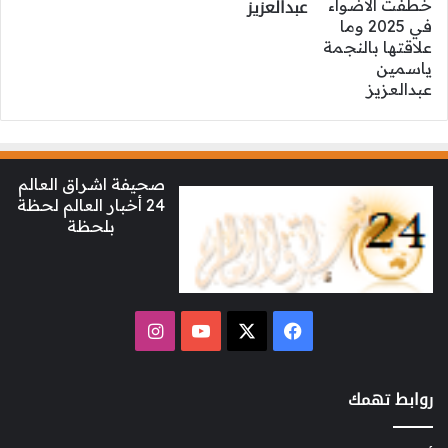
عبدالعزيز
صحيفة اشراق العالم
24 أخبار العالم لحظة
بلحظة
‫X
فيسبوك
‫YouTube
انستقرام
روابط تهمك