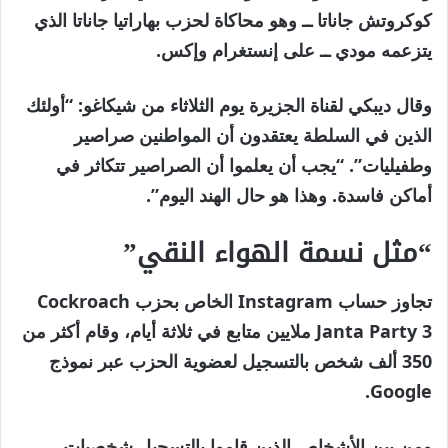
كوكروتش جاناتا ــ وهو محاكاة لحزب بهاراتيا جاناتا الذي
يتزعمه مودي ــ على إنستغرام وإكس.
وقال ديبكي لقناة الجزيرة يوم الثلاثاء من شيكاغو: “أولئك
الذين في السلطة يعتقدون أن المواطنين صراصير
وطفيليات”. “يجب أن يعلموا أن الصراصير تتكاثر في
أماكن فاسدة. وهذا هو حال الهند اليوم”.
“مثل نسمة الهواء النقي”
تجاوز حساب Instagram الخاص بحزب Cockroach
Janta Party 3 ملايين متابع في ثلاثة أيام، وقام أكثر من
350 ألف شخص بالتسجيل لعضوية الحزب عبر نموذج
Google.
ومن بين الأشخاص الذين قاموا بالتسجيل شخصيات