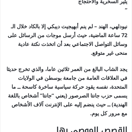
يثير السخرية والاحتجاج
”
نيودلهي، الهند
– لم ينم أبهيجيت ديبكي إلا بالكاد خلال الـ
72 ساعة الماضية، حيث أرسل موجات من الرسائل على
وسائل التواصل الاجتماعي بعد أن اتخذت نكتة عادية
منحى غير متوقع.
يجد الشاب البالغ من العمر ثلاثين عاما، والذي تخرج حديثا
في العلاقات العامة من جامعة بوسطن في الولايات
المتحدة، نفسه يقود حركة سياسية ساخرة كاسحة ــ ما
يسمى حزب جانتا الصرصور (يعني “جانتا” أشخاص باللغة
الهندية) ــ حيث ينضم إليه على الإنترنت آلاف الأشخاص
مع مرور كل يوم.
القصص الموصى بها