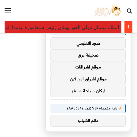
بحث عن
الق
×
توصيات :
الملك سلمان وولي العهد يهنئان رئيس سنغافورة بيومها الوطن
باقة متميزة VIP (كود: AA35872):
ضوء التعليمي
صحيفة برق
موقع اشراقات
موقع اشراق اون لاين
اركان سياحة وسفر
باقة متميزة VIP (كود: AA86842):
عالم الشباب