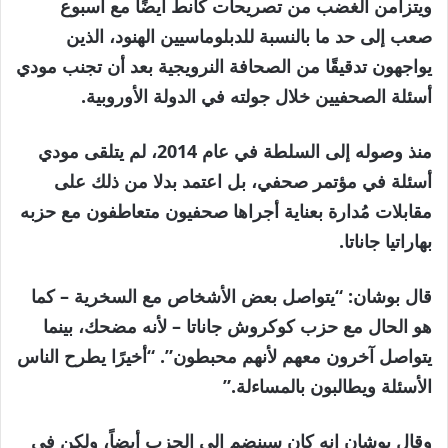
ويتزامن الغضب من تصريحات كانط أيضًا مع أسبوع
صعب إلى حد ما بالنسبة للدبلوماسيين الهنود، الذين
يواجهون تدقيقًا من الصحافة النرويجية بعد أن تجنب مودي
أسئلة الصحفيين خلال جولته في الدولة الأوروبية.
منذ وصوله إلى السلطة في عام 2014، لم يتلقى مودي
أسئلة في مؤتمر صحفي، بل اعتمد بدلا من ذلك على
مقابلات مُدارة بعناية أجراها صحفيون متعاطفون مع حزبه
بهاراتيا جاناتا.
قال بوشان: “يتواصل بعض الأشخاص مع السخرية – كما
هو الحال مع حزب كوكروش جاناتا – لأنه مضحك، بينما
يتواصل آخرون معهم لأنهم محبطون”. “أخيرًا يطرح الناس
الأسئلة ويطالبون بالمساءلة.”
وقال بوشان إنه كان سينضم إلى الحزب أيضاً، ولكن في