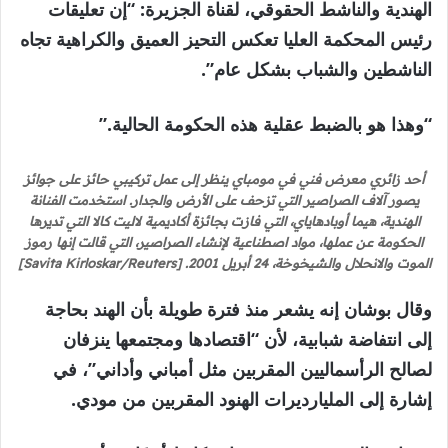
الهندية والناشط الحقوقي، لقناة الجزيرة: “إن تعليقات
رئيس المحكمة العليا تعكس التحيز العميق والكراهية تجاه
الناشطين والشباب بشكل عام”.
“وهذا هو بالضبط عقلية هذه الحكومة الحالية.”
أحد زائري معرض فني في مومباي ينظر إلى عمل تركيبي حائز على جوائز
يصور آلاف الصراصير التي تزحف على الأرض والجدار. استخدمت الفنانة
الهندية، هيما أوبادهاياي، التي فازت بجائزة أكاديمية لاليت كالا التي تديرها
الحكومة عن عملها، مواد اصطناعية لإنشاء الصراصير، التي قالت إنها رموز
الموت والانحلال والشيخوخة، 24 أبريل 2001. [Savita Kirloskar/Reuters]
وقال بوشان إنه يشعر منذ فترة طويلة بأن الهند بحاجة
إلى انتفاضة شبابية، لأن “اقتصادها ومجتمعها ينزفان
لصالح الرأسماليين المقربين مثل أمباني وأداني”، في
إشارة إلى المليارديرات الهنود المقربين من مودي.