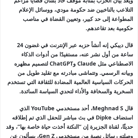
ويعد بيان الحزب بمثابة موقف حاد بشأن قضايا مزاعم
التلاعب بالناخبين ضد حكومة مودي، ووسائل الإعلام
المطواعة إلى حد كبير، وتعيين القضاة في مناصب
حكومية بعد تقاعدهم.
قال ديبكي إنه أنشأ حزبه عبر الإنترنت في غضون 24
ساعة من أول نشر عنه، مستفيدًا من أدوات الذكاء
الاصطناعي مثل Claude وChatGPT لتصميم مظهره
وبيانه الرسمي. وتتماشى مبادرته مع تقليد طويل من
الحركات السياسية العالمية المضادة للثقافة التي تستخدم
السخرية والسخافة والأداء لتحدي السياسة السائدة.
قال Meghnad S، أحد مستخدمي YouTube الذي
استضاف Dipke في بث مباشر للحفل الذي تم إطلاقه
حديثًا، لقناة الجزيرة إن “النكتة أخذت حياة خاصة بها”، وقد
وصلته رسائل نصية من مستخدمي Gen Z، يسألون عن