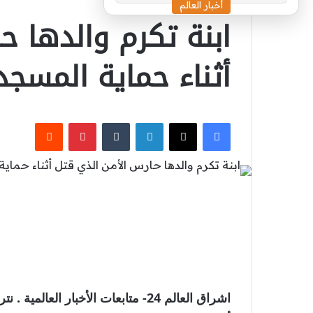
أخبار العالم
ابنة تكرم والدها ح
أثناء حماية المسجد
‫X
فيسبوك
لينكدإن
بينتيريست
اشراق العالم 24- متابعات الأخبار ا