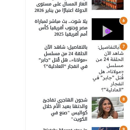
الغاز المسال على مستوى
الدولة اعتبارًا من يناير 2026
يلا شوت.. بث مباشر لمباراة
مصر وجنوب أفريقيا كأس
أمم أفريقيا 2025
بالتفاصيل: شاهد الآن
الحلقة 24 من مسلسل
«مولانا».. هل قُتل ”جابر”
في انفجار ”العادلية”؟
شجون الهاجري تفاجئ
والدتها بعيد الأم خلال
كواليس "صنع في
الكويت"