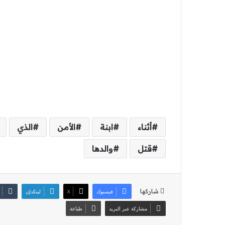
أثناء
ابنة
الأمن
الذي
قتل
والدها
شاركها
فيسبوك
‫X
لينكدإن
مشاركة عبر البريد
طباعة