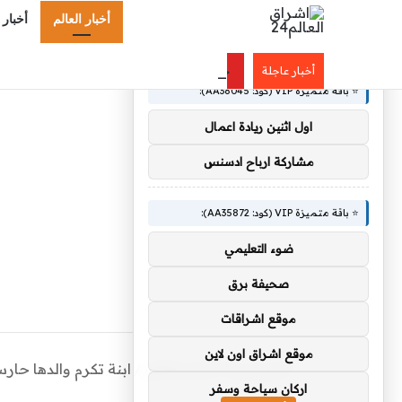
أخبار العالم
أخبار 
×
🚀 توصيات :
جامعة جدة تطلق «رقمن صيفك» بـ10 ورش تدريبية مجانية في التقنية
أخبار عاجلة
⭐ باقة متميزة VIP (كود: AA38045):
اول اثنين ريادة اعمال
مشاركة ارباح ادسنس
⭐ باقة متميزة VIP (كود: AA35872):
ضوء التعليمي
صحيفة برق
موقع اشراقات
موقع اشراق اون لاين
الرئيسية
/
أخبار العالم
/
ابنة تكرم والدها حار
اركان سياحة وسفر