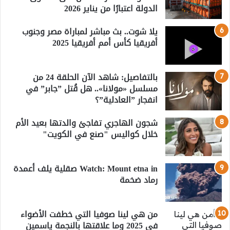
الدولة اعتبارًا من يناير 2026
يلا شوت.. بث مباشر لمباراة مصر وجنوب
أفريقيا كأس أمم أفريقيا 2025
بالتفاصيل: شاهد الآن الحلقة 24 من
مسلسل «مولانا».. هل قُتل ”جابر” في
انفجار ”العادلية”؟
شجون الهاجري تفاجئ والدتها بعيد الأم
خلال كواليس "صنع في الكويت"
Watch: Mount etna in صقلية يلف أعمدة
رماد ضخمة
من هي لينا صوفيا التي خطفت الأضواء
في 2025 وما علاقتها بالنجمة ياسمين