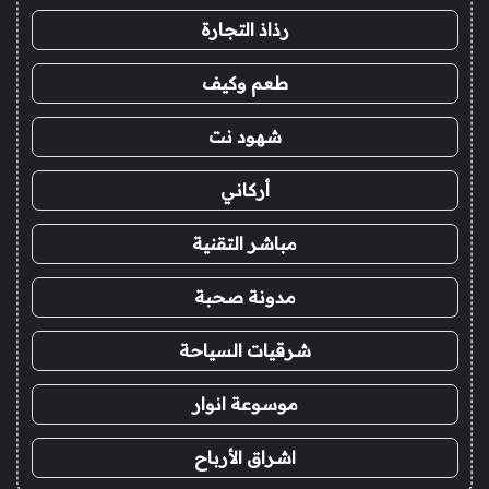
رذاذ التجارة
طعم وكيف
شهود نت
أركاني
مباشر التقنية
مدونة صحبة
شرقيات السياحة
موسوعة انوار
اشراق الأرباح