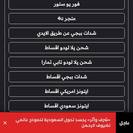
فور يو ستور
متجر 4u
شدات ببجي عن طريق الايدي
شحن يلا لودو اقساط
شحن يلا لودو تابي تمارا
شدات ببجي اقساط
ايتونز امريكي اقساط
ايتونز سعودي اقساط
«شرف وأثر» يجسد تحول السعودية لنموذج عالمي
فور يو
عاجل
×
لضيوف الرحمن
يسبوك
‫X
واتساب
تيلقرام