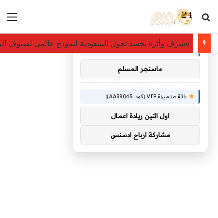
بحث عن
الق
×
توصيات :
«شرف وأثر» يجسد تحول السعودية لنموذج عالمي لضيوف ال
باقة متميزة VIP (كود: AA26790):
ماسنجر المسلم
باقة متميزة VIP (كود: AA38045):
اول اثنين ريادة اعمال
مشاركة ارباح ادسنس