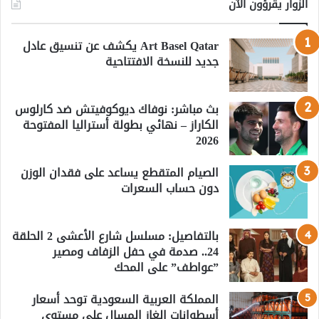
الزوار يقرؤون الآن
Art Basel Qatar يكشف عن تنسيق عادل
جديد للنسخة الافتتاحية
بث مباشر: نوفاك ديوكوفيتش ضد كارلوس
الكاراز – نهائي بطولة أستراليا المفتوحة
2026
الصيام المتقطع يساعد على فقدان الوزن
دون حساب السعرات
بالتفاصيل: مسلسل شارع الأعشى 2 الحلقة
24.. صدمة في حفل الزفاف ومصير
”عواطف” على المحك
المملكة العربية السعودية توحد أسعار
أسطوانات الغاز المسال على مستوى