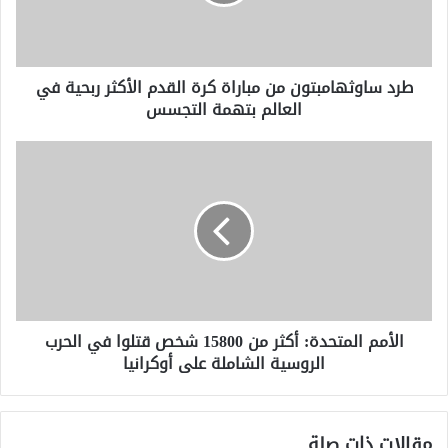
القدم
الأكثر
ربحية
في
طرد ساوثهامبتون من مباراة كرة القدم الأكثر ربحية في
العالم
العالم بتهمة التجسس
بتهمة
التجسس
الأمم
المتحدة:
أكثر
من
15800
شخص
قتلوا
في
الحرب
الأمم المتحدة: أكثر من 15800 شخص قتلوا في الحرب
الروسية
الروسية الشاملة على أوكرانيا
الشاملة
على
أوكرانيا
مقالات ذات صلة