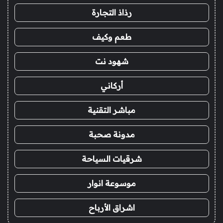
رذاذ التجارة
طعم وكيف
شهود نت
أركاني
مباشر التقنية
مدونة صحبة
شرقيات السياحة
موسوعة انوار
اشراق الأرباح