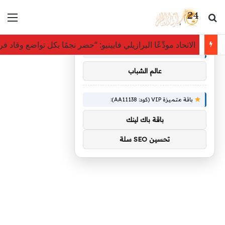
بحث عن
الق
×
توصيات :
الاتحاد مودِّعًا البرازيلي فابينيو: “حضر نجمًا بكل تواضع وقاد 
باقة متميزة VIP (كود: AA86842):
عالم الشباب
باقة متميزة VIP (كود: AA11138):
باقة باك لينك
تحسين SEO سلة