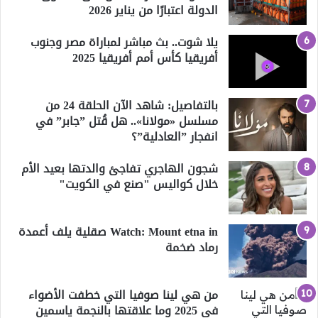
الدولة اعتبارًا من يناير 2026
يلا شوت.. بث مباشر لمباراة مصر وجنوب
أفريقيا كأس أمم أفريقيا 2025
بالتفاصيل: شاهد الآن الحلقة 24 من
مسلسل «مولانا».. هل قُتل ”جابر” في
انفجار ”العادلية”؟
شجون الهاجري تفاجئ والدتها بعيد الأم
خلال كواليس "صنع في الكويت"
Watch: Mount etna in صقلية يلف أعمدة
رماد ضخمة
من هي لينا صوفيا التي خطفت الأضواء
في 2025 وما علاقتها بالنجمة ياسمين