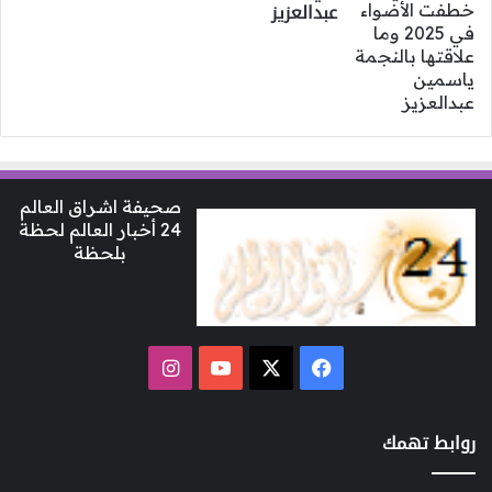
عبدالعزيز
صحيفة اشراق العالم
24 أخبار العالم لحظة
بلحظة
‫X
فيسبوك
‫YouTube
انستقرام
روابط تهمك