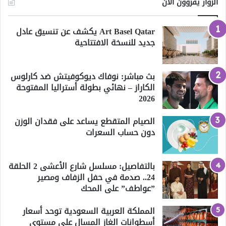
الزوار يقرؤون الآن
Art Basel Qatar يكشف عن تنسيق عادل
جديد للنسخة الافتتاحية
بث مباشر: نوفاك ديوكوفيتش ضد كارلوس
الكاراز – نهائي بطولة أستراليا المفتوحة
2026
الصيام المتقطع يساعد على فقدان الوزن
دون حساب السعرات
بالتفاصيل: مسلسل شارع الأعشى 2 الحلقة
24.. صدمة في حفل الزفاف ومصير
”عواطف” على المحك
المملكة العربية السعودية توحد أسعار
أسطوانات الغاز المسال على مستوى