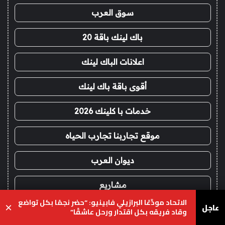
سوق العرب
باك لينك باقة 20
اعلانات الباك لينك
أقوى باقة باك لينك
خدمات با كلينك 2026
موقع تجاربنا تجارب الحياه
ديوان العرب
مشاريع
الاتحاد مودِّعًا البرازيلي فابينيو: “حضر نجمًا بكل تواضع
عاجل
×
اعلانات باك لينك
وقاد فريقه بكل اقتدار ورحل عاشقًا”
يسبوك
‫X
واتساب
تيلقرام