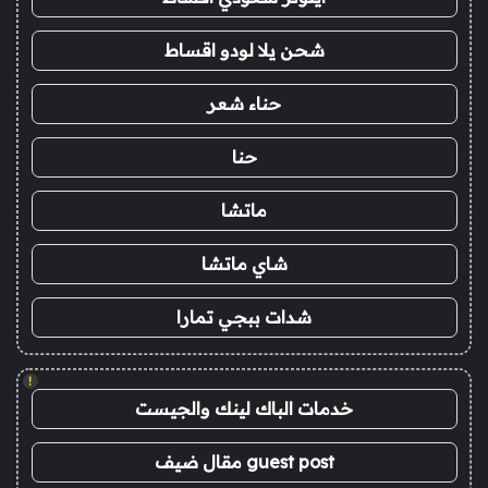
شحن يلا لودو اقساط
حناء شعر
حنا
ماتشا
شاي ماتشا
شدات ببجي تمارا
!
خدمات الباك لينك والجيست
guest post مقال ضيف