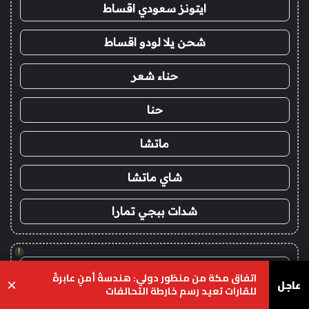
ايتونز سعودي اقساط
شحن يلا لودو اقساط
حناء شعر
حنا
ماتشا
شاي ماتشا
شدات ببجي تمارا
!
خدمات الباك لينك والجيست
اتفاق مكة من منظور دولي: هندسةُ أمنٍ عابرةٌ
عاجل
×
للقارات تعيد رسم خارطة التحالفات
guest post مقال ضيف
يسبوك
‫X
واتساب
تيلقرام