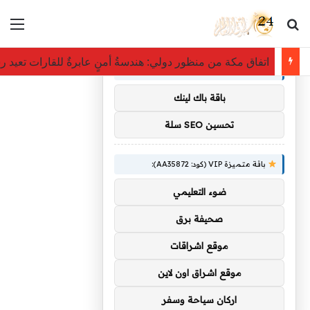
بحث عن
الق
×
توصيات :
اتفاق مكة من منظور دولي: هندسةُ أمنٍ عابرةٌ للقارات تعيد 
باقة متميزة VIP (كود: AA11138):
باقة باك لينك
تحسين SEO سلة
باقة متميزة VIP (كود: AA35872):
ضوء التعليمي
صحيفة برق
موقع اشراقات
موقع اشراق اون لاين
اركان سياحة وسفر