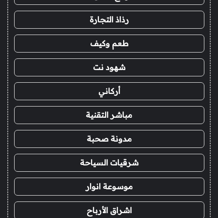
رذاذ التجارة
طعم وكيف
شهود نت
أركاني
مباشر التقنية
مدونة صحبة
شرقيات السياحة
موسوعة انوار
اشراق الأرباح