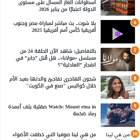
أسطوانات الغاز المسال على مستوى
الدولة اعتبارًا من يناير 2026
يلا شوت.. بث مباشر لمباراة مصر وجنوب
أفريقيا كأس أمم أفريقيا 2025
بالتفاصيل: شاهد الآن الحلقة 24 من
مسلسل «مولانا».. هل قُتل ”جابر” في
انفجار ”العادلية”؟
شجون الهاجري تفاجئ والدتها بعيد الأم
خلال كواليس "صنع في الكويت"
Watch: Mount etna in صقلية يلف أعمدة
رماد ضخمة
من هي لينا صوفيا التي خطفت الأضواء