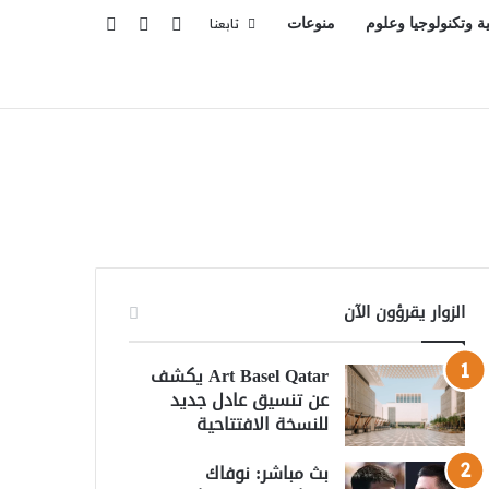
تسجيل الدخول
بحث عن
إضافة عمود جانبي
ية وتكنولوجيا وعلوم
منوعات
تابعنا
الزوار يقرؤون الآن
Art Basel Qatar يكشف
عن تنسيق عادل جديد
للنسخة الافتتاحية
بث مباشر: نوفاك