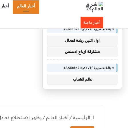
أخبار العالم
أخبار 
×
🚀 توصيات :
أخبار عاجلة
⭐ باقة متميزة VIP (كود: AA38045):
اول اثنين ريادة اعمال
مشاركة ارباح ادسنس
⭐ باقة متميزة VIP (كود: AA86842):
عالم الشباب
الرئيسية
/
أخبار العالم
/
يظهر الاستطلاع تعادل 