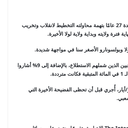
ويقضي جاير بولسونارو حاليًا عقوبة السجن لمدة 27 عامًا بتهمة محاولته التخطيط لانقلاب وتخريب
ا وبولسونارو الأصغر سنا في مواجهة شديدة.
وحصل كلا المرشحين على 45% من تأييد الناخبين الذين شملهم الاستطلاع، بالإضافة إلى 9% أشاروا
دة.
تطلاع، الذي أجري يومي 12 و13 مايو/أيار، أُجري قبل أن تحظى الفضيحة الأخيرة التي
عبي.