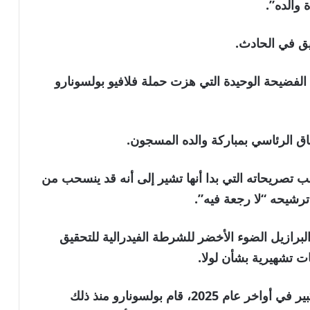
والده”.
يق في الحادث.
الدائر حول فيلم Dark Horse ليس الفضيحة الوحيدة التي هزت حملة فلافيو بولسونارو
اق الرئاسي بمباركة والده المسجون.
 تصريحاته التي بدا أنها تشير إلى أنه قد ينسحب من
ترشيحه “لا رجعة فيه”.
برازيل الضوء الأخضر للشرطة الفيدرالية للتحقيق
ات تشهيرية بشأن لولا.
وبينما كان لولا هو المرشح الأوفر حظا بفارق كبير في أواخر عام 2025، قام بولسونارو منذ ذلك