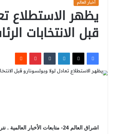
أخبار العالم
يظهر الاستطلاع تعا
قبل الانتخابات الرئ
‫X
فيسبوك
لينكدإن
بينتيريست
اشراق العالم 24- متابعات الأخبار ال