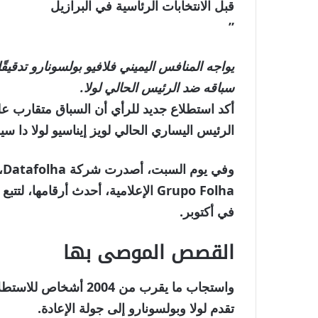
قبل الانتخابات الرئاسية في البرازيل
”
يواجه المنافس اليميني فلافيو بولسونارو تدقيق
سباقه ضد الرئيس الحالي لولا.
أكد استطلاع جديد للرأي أن السباق متقارب عل
الرئيس اليساري الحالي لويز إيناسيو لولا دا سي
و
Grupo Folha الإعلامية، أحدث أرقام
في أكتوبر.
القصص الموصى بها
نهاية
قائمة
واستجاب ما يقرب من 04
من
القائمة
تقدم لولا وبولسونارو إلى جولة الإعادة.