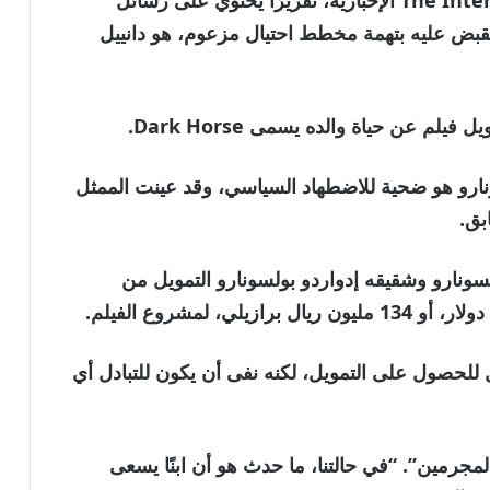
في 13 مايو/أيار، نشرت صحيفة The Intercept Brasil الإخبارية، تقريرًا يحتوي على رسائل
بض عليه بتهمة مخطط احتيال مزعوم، هو دانييل
م عن حياة والده يسمى Dark Horse.
ونارو هو ضحية للاضطهاد السياسي، وقد عينت الممثل
بق.
The، طلب فلافيو بولسونارو وشقيقه إدواردو بولسونارو التمويل من
 للحصول على التمويل، لكنه نفى أن يكون للتبادل أي
مجرمين”. “في حالتنا، ما حدث هو أن ابنًا يسعى