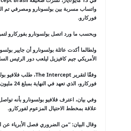
واتساب مسربة بين بولسونارو ومصرفي تم الق
فوركارو.
وبحسب ما ورد اتصل بولسونارو بفوركارو لتمويل فيل
ولطالما أكدت عائلة بولسونارو أن جايير بولس
الأمريكي جيم كافيزيل ليلعب دور الرئيس السا
وفقًا لتقرير  Intercept
فوركارو، الذي تعهد في النهاية بمبلغ 24 مليون دولار، أو 134 مليون ريال برازيلي، لمشروع الفيلم.
وفي بيان، اعترف فلافيو بولسونارو بأنه تواصل
علاقة بمخطط الاحتيال المزعوم لفوركارو.
وقال البيان: “من الضروري فصل الأبرياء عن ال