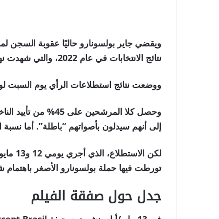
نتائج الانتخابات في عام 2022، والتي شهدت نهاية فترة ولايته وبداية ولاية لولا الأخيرة.
ووضعت نتائج استطلاعات الرأي يوم السبت لول
إلى أنهم سيدلون بأصواتهم “باطلة”. أما نسبة الـ 1 في المائة المتبقية فكانت مترد
لكن الاس
تورطت فيها حملة بولسونارو الأصغر باهتمام ش
جدل حول صفقة الفيلم