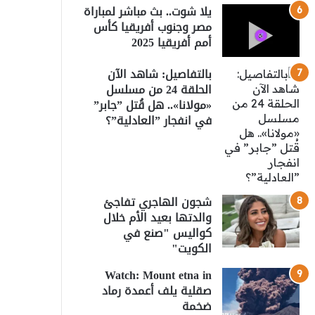
يلا شوت.. بث مباشر لمباراة
مصر وجنوب أفريقيا كأس
أمم أفريقيا 2025
بالتفاصيل: شاهد الآن
الحلقة 24 من مسلسل
«مولانا».. هل قُتل ”جابر”
في انفجار ”العادلية”؟
شجون الهاجري تفاجئ
والدتها بعيد الأم خلال
كواليس "صنع في
الكويت"
Watch: Mount etna in
صقلية يلف أعمدة رماد
ضخمة