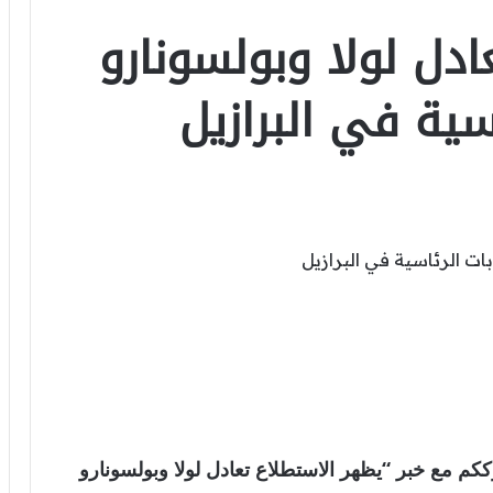
دل لولا وبولسونارو
اسية في البرازيل
عالمية . نترككم مع خبر “يظهر الاستطلاع تعادل لولا وبولسونارو