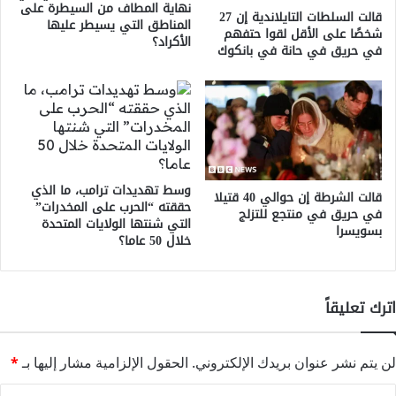
نهاية المطاف من السيطرة على
قالت السلطات التايلاندية إن 27
المناطق التي يسيطر عليها
شخصًا على الأقل لقوا حتفهم
الأكراد؟
في حريق في حانة في بانكوك
وسط تهديدات ترامب، ما الذي
قالت الشرطة إن حوالي 40 قتيلا
حققته “الحرب على المخدرات”
في حريق في منتجع للتزلج
التي شنتها الولايات المتحدة
بسويسرا
خلال 50 عاما؟
اترك تعليقاً
لن يتم نشر عنوان بريدك الإلكتروني.
الحقول الإلزامية مشار إليها بـ
*