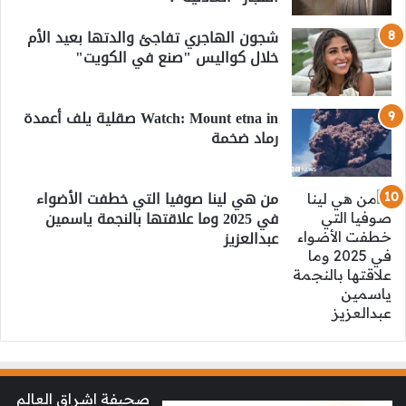
شجون الهاجري تفاجئ والدتها بعيد الأم
خلال كواليس "صنع في الكويت"
Watch: Mount etna in صقلية يلف أعمدة
رماد ضخمة
من هي لينا صوفيا التي خطفت الأضواء
في 2025 وما علاقتها بالنجمة ياسمين
عبدالعزيز
صحيفة اشراق العالم