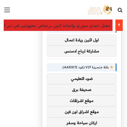
بحث عن
الق
×
توصيات :
مقتل جندي سوري وإصابة اثنين برصاص مجهولين في دير الز
باقة متميزة VIP (كود: AA38045):
اول اثنين ريادة اعمال
مشاركة ارباح ادسنس
باقة متميزة VIP (كود: AA35872):
ضوء التعليمي
صحيفة برق
موقع اشراقات
موقع اشراق اون لاين
اركان سياحة وسفر