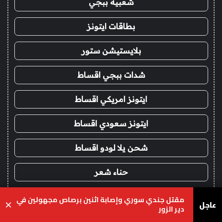
شعبية ببجي
بطاقات ايتونز
بلايستيشن ستور
شدات ببجي اقساط
ايتونز امريكي اقساط
ايتونز سعودي اقساط
شحن يلا لودو اقساط
حناء شعر
حنا
مقتل جندي سوري وإصابة اثنين برصاص مجهولين في
عاجل
×
دير الزور
ماتشا
يسبوك
‫X
واتساب
تيلقرام