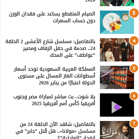
الصيام المتقطع يساعد على فقدان الوزن
دون حساب السعرات
بالتفاصيل: مسلسل شارع الأعشى 2 الحلقة
24.. صدمة في حفل الزفاف ومصير
”عواطف” على المحك
المملكة العربية السعودية توحد أسعار
أسطوانات الغاز المسال على مستوى
الدولة اعتبارًا من يناير 2026
يلا شوت.. بث مباشر لمباراة مصر وجنوب
أفريقيا كأس أمم أفريقيا 2025
بالتفاصيل: شاهد الآن الحلقة 24 من
مسلسل «مولانا».. هل قُتل ”جابر” في
انفجار ”العادلية”؟