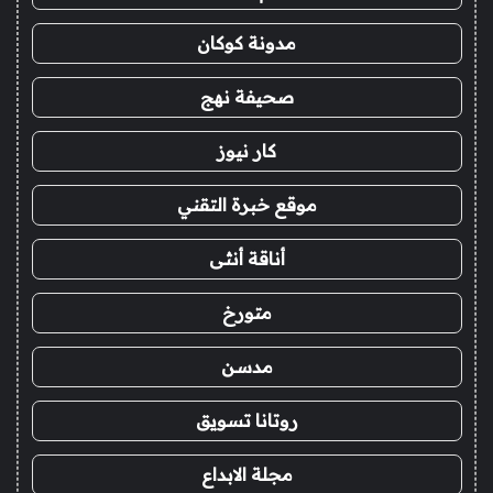
مدونة كوكان
صحيفة نهج
كار نيوز
موقع خبرة التقني
أناقة أنثى
متورخ
مدسن
روتانا تسويق
مجلة الابداع