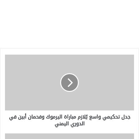
جدل
تحكيمي
واسع
يُلازم
مباراة
اليرموك
وفحمان
أبين
في
جدل تحكيمي واسع يُلازم مباراة اليرموك وفحمان أبين في
الدوري
الدوري اليمني
اليمني
مبابي