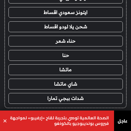
ايتونز سعودي اقساط
شحن يلا لودو اقساط
حناء شعر
حنا
ماتشا
شاي ماتشا
شدات ببجي تمارا
!
الصحة العالمية توصي بتجربة لقاح «إرفيبو» لمواجهة
عاجل
×
فيروس بونديبوجيو بالكونغو
خدمات الباك لينك والجيست
يسبوك
‫X
واتساب
تيلقرام