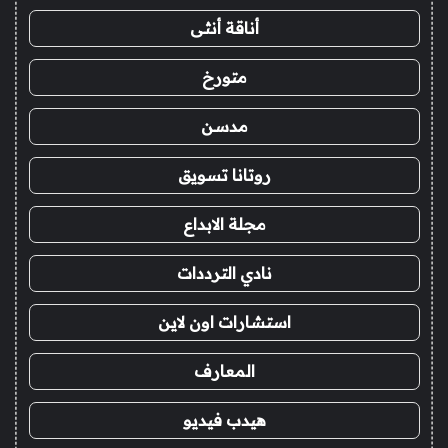
أناقة أنثى
متورخ
مدسن
روتانا تسويق
مجلة الابداع
نادي الترددات
استشارات اون لاين
المعارف
هيدب فيديو