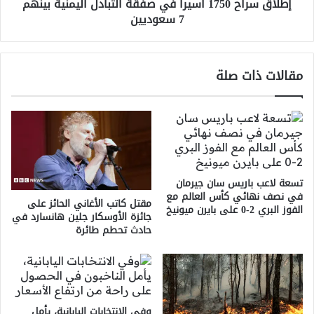
إطلاق سراح 1750 أسيراً في صفقة التبادل اليمنية بينهم
7
7 سعوديين
سعوديين
مقالات ذات صلة
تسعة لاعب باريس سان جيرمان
في نصف نهائي كأس العالم مع
مقتل كاتب الأغاني الحائز على
الفوز البري 2-0 على بايرن ميونيخ
جائزة الأوسكار جلين هانسارد في
حادث تحطم طائرة
وفي الانتخابات اليابانية، يأمل