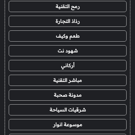
رمح التقنية
رذاذ التجارة
طعم وكيف
شهود نت
أركاني
مباشر التقنية
مدونة صحبة
شرقيات السياحة
موسوعة انوار