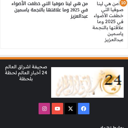
من هي لينا صوفيا التي خطفت الأضواء
في 2025 وما علاقتها بالنجمة ياسمين
عبدالعزيز
صحيفة اشراق العالم
24 أخبار العالم لحظة
بلحظة
‫X
فيسبوك
‫YouTube
انستقرام