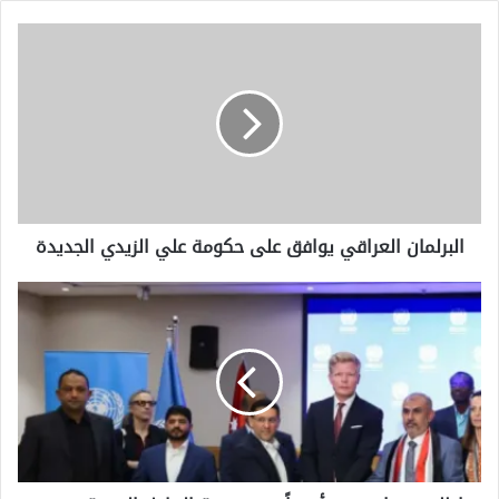
البرلمان
العراقي
يوافق
على
حكومة
علي
الزيدي
الجديدة
البرلمان العراقي يوافق على حكومة علي الزيدي الجديدة
إطلاق
سراح
1750
أسيراً
في
صفقة
التبادل
اليمنية
بينهم