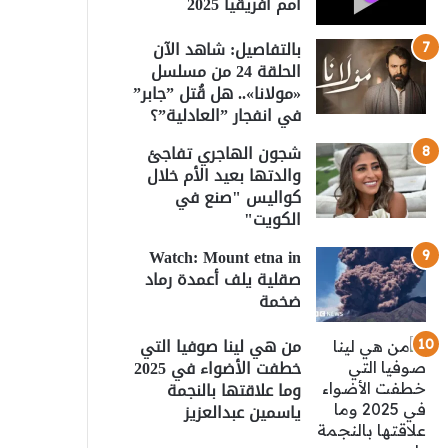
أمم أفريقيا 2025
بالتفاصيل: شاهد الآن
الحلقة 24 من مسلسل
«مولانا».. هل قُتل ”جابر”
في انفجار ”العادلية”؟
شجون الهاجري تفاجئ
والدتها بعيد الأم خلال
كواليس "صنع في
الكويت"
Watch: Mount etna in
صقلية يلف أعمدة رماد
ضخمة
من هي لينا صوفيا التي
خطفت الأضواء في 2025
وما علاقتها بالنجمة
ياسمين عبدالعزيز