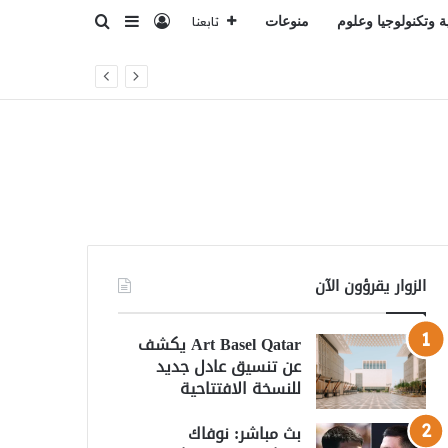
تسجيل الدخول
بحث عن
إضافة عمود جانبي
ة وتكنولوجيا وعلوم
منوعات
تابعنا
الزوار يقرؤون الآن
Art Basel Qatar يكشف
عن تنسيق عادل جديد
للنسخة الافتتاحية
بث مباشر: نوفاك