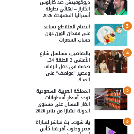
ديوكوفيتش ضد كارلوس
الكاراز – نهائي بطولة
أستراليا المفتوحة 2026
الصيام المتقطع يساعد
على فقدان الوزن دون
حساب السعرات
بالتفاصيل: مسلسل شارع
الأعشى 2 الحلقة 24..
صدمة في حفل الزفاف
ومصير ”عواطف” على
المحك
المملكة العربية السعودية
توحد أسعار أسطوانات
الغاز المسال على مستوى
الدولة اعتبارًا من يناير 2026
يلا شوت.. بث مباشر لمباراة
مصر وجنوب أفريقيا كأس