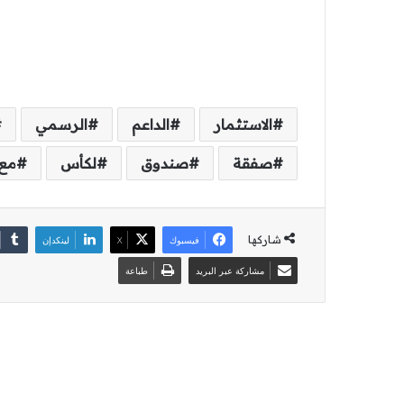
الاستثمار
الداعم
الرسمي
صفقة
صندوق
لكأس
مع
شاركها
فيسبوك
‫X
لينكدإن
مشاركة عبر البريد
طباعة