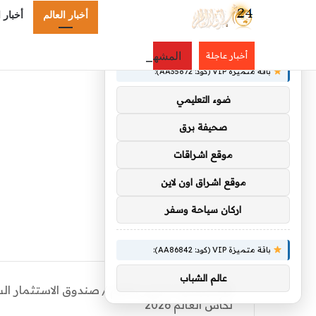
أخبار العالم
أخبار 
×
توصيات :
المشهد الرياضي – اتحاد كأس الخليج يعلن جدول مباريات خليجي 27.. السع
أخبار عاجلة
باقة متميزة VIP (كود: AA35872):
ضوء التعليمي
صحيفة برق
موقع اشراقات
موقع اشراق اون لاين
اركان سياحة وسفر
باقة متميزة VIP (كود: AA86842):
عالم الشباب
الرئيسية
/
أخبار العالم
/
صندوق الاستثمار الس
لكأس العالم 2026