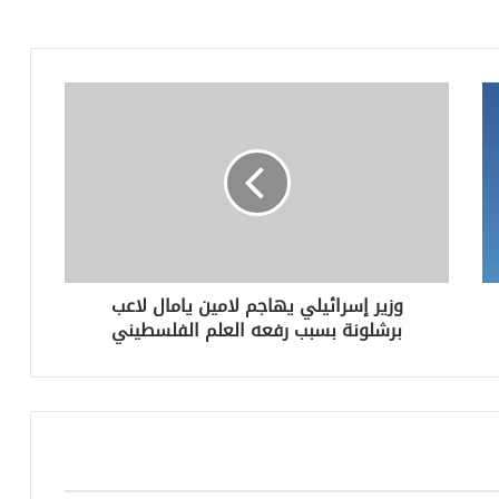
وزير
إسرائيلي
يهاجم
لامين
يامال
لاعب
برشلونة
بسبب
رفعه
وزير إسرائيلي يهاجم لامين يامال لاعب
العلم
برشلونة بسبب رفعه العلم الفلسطيني
الفلسطيني