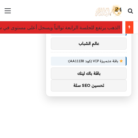
بحث عن
الق
×
توصيات :
الذهب يرتفع للجلسة الرابعة توالياً ويسجل أعلى مستوى في س
باقة متميزة VIP (كود: AA86842):
عالم الشباب
باقة متميزة VIP (كود: AA11138):
باقة باك لينك
تحسين SEO سلة