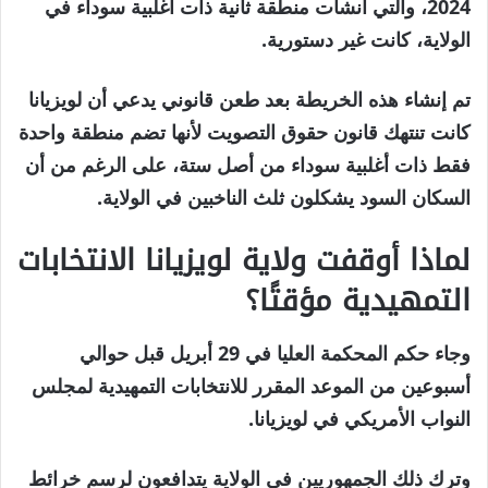
2024، والتي أنشأت منطقة ثانية ذات أغلبية سوداء في
الولاية، كانت غير دستورية.
تم إنشاء هذه الخريطة بعد طعن قانوني يدعي أن لويزيانا
كانت تنتهك قانون حقوق التصويت لأنها تضم ​​منطقة واحدة
فقط ذات أغلبية سوداء من أصل ستة، على الرغم من أن
السكان السود يشكلون ثلث الناخبين في الولاية.
لماذا أوقفت ولاية لويزيانا الانتخابات
التمهيدية مؤقتًا؟
وجاء حكم المحكمة العليا في 29 أبريل قبل حوالي
أسبوعين من الموعد المقرر للانتخابات التمهيدية لمجلس
النواب الأمريكي في لويزيانا.
وترك ذلك الجمهوريين في الولاية يتدافعون لرسم خرائط