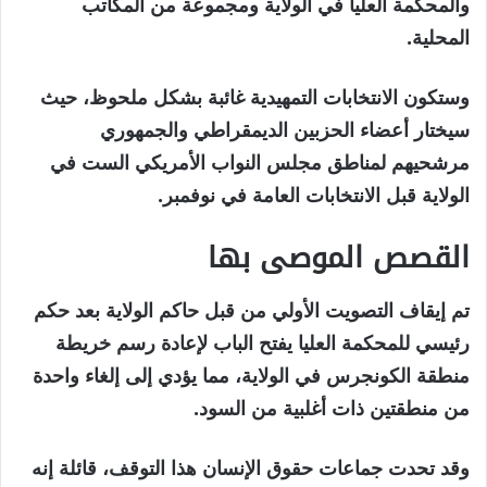
والمحكمة العليا في الولاية ومجموعة من المكاتب
المحلية.
وستكون الانتخابات التمهيدية غائبة بشكل ملحوظ، حيث
سيختار أعضاء الحزبين الديمقراطي والجمهوري
مرشحيهم لمناطق مجلس النواب الأمريكي الست في
الولاية قبل الانتخابات العامة في نوفمبر.
القصص الموصى بها
نهاية
قائمة
تم إيقاف التصويت الأولي من قبل حاكم الولاية بعد حكم
من
القائمة
رئيسي للمحكمة العليا يفتح الباب لإعادة رسم خريطة
3
منطقة الكونجرس في الولاية، مما يؤدي إلى إلغاء واحدة
عناصر
من منطقتين ذات أغلبية من السود.
وقد تحدت جماعات حقوق الإنسان هذا التوقف، قائلة إنه