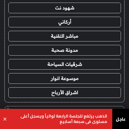
شهود نت
أركاني
مباشر التقنية
مدونة صحبة
شرقيات السياحة
موسوعة انوار
اشراق الأرباح
!
الذهب يرتفع للجلسة الرابعة توالياً ويسجل أعلى
شراء باك لينك
عاجل
×
مستوى في سبعة أسابيع
يسبوك
‫X
واتساب
تيلقرام