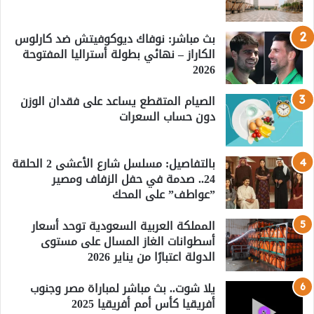
بث مباشر: نوفاك ديوكوفيتش ضد كارلوس
الكاراز – نهائي بطولة أستراليا المفتوحة
2026
الصيام المتقطع يساعد على فقدان الوزن
دون حساب السعرات
بالتفاصيل: مسلسل شارع الأعشى 2 الحلقة
24.. صدمة في حفل الزفاف ومصير
”عواطف” على المحك
المملكة العربية السعودية توحد أسعار
أسطوانات الغاز المسال على مستوى
الدولة اعتبارًا من يناير 2026
يلا شوت.. بث مباشر لمباراة مصر وجنوب
أفريقيا كأس أمم أفريقيا 2025