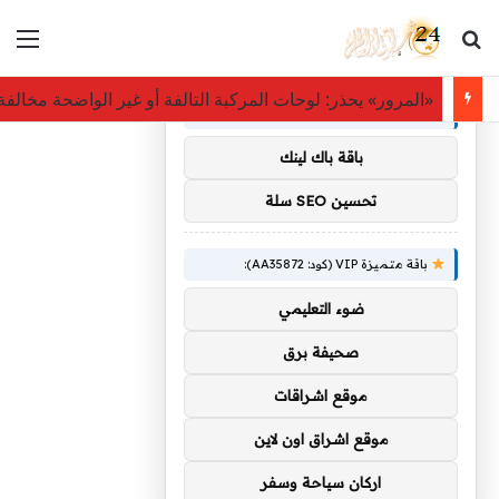
بحث عن
الق
×
توصيات :
«المرور» يحذر: لوحات المركبة التالفة أو غير الواضحة مخالفة بغرامة ت
باقة متميزة VIP (كود: AA11138):
باقة باك لينك
تحسين SEO سلة
باقة متميزة VIP (كود: AA35872):
ضوء التعليمي
صحيفة برق
موقع اشراقات
موقع اشراق اون لاين
اركان سياحة وسفر