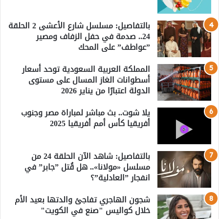
بالتفاصيل: مسلسل شارع الأعشى 2 الحلقة
24.. صدمة في حفل الزفاف ومصير
”عواطف” على المحك
المملكة العربية السعودية توحد أسعار
أسطوانات الغاز المسال على مستوى
الدولة اعتبارًا من يناير 2026
يلا شوت.. بث مباشر لمباراة مصر وجنوب
أفريقيا كأس أمم أفريقيا 2025
بالتفاصيل: شاهد الآن الحلقة 24 من
مسلسل «مولانا».. هل قُتل ”جابر” في
انفجار ”العادلية”؟
شجون الهاجري تفاجئ والدتها بعيد الأم
خلال كواليس "صنع في الكويت"