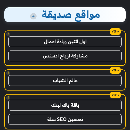
مواقع صديقة
+
!
اول اثنين ريادة اعمال
مشاركة ارباح ادسنس
!
عالم الشباب
!
باقة باك لينك
تحسين SEO سلة