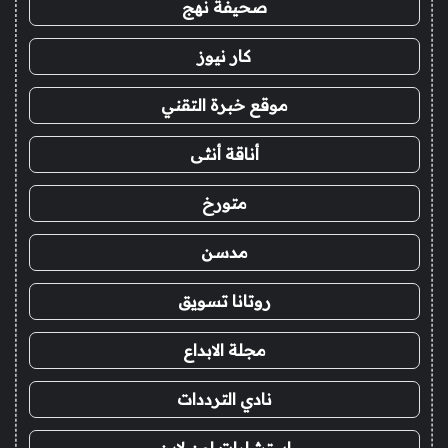
صحيفة نهج
كار نيوز
موقع خبرة التقني
أناقة أنثى
متورخ
مدسن
روتانا تسويق
مجلة الابداع
نادي الترددات