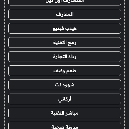
استشارات اون لاين
المعارف
هيدب فيديو
رمح التقنية
رذاذ التجارة
طعم وكيف
شهود نت
أركاني
مباشر التقنية
مدونة صحبة