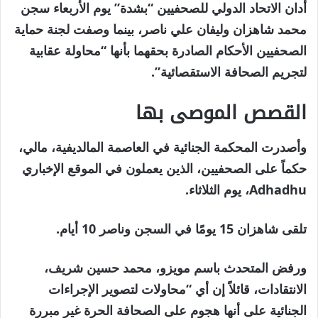
أدان الاتحاد الدولي للصحفيين “بشدة” يوم الأربعاء سجن
محمد شاهزان وليفان علي ناصر، بينما وصفت لجنة حماية
الصحفيين الأحكام الصادرة بحقهما بأنها “محاولة عقابية
لتجريم الصحافة الاستقصائية”.
القصص الموصى بها
نهاية
قائمة
وأصدرت المحكمة الجنائية في العاصمة المالديفية، مالي،
من
القائمة
حكماً على الصحفيين، الذين يعملون في الموقع الإخباري
4
Adhadhu، يوم الثلاثاء.
عناصر
تلقى شاهزان 15 يومًا في السجن وناصر 10 أيام.
ورفض المتحدث باسم مويزو، محمد حسين شريف،
الانتقادات، قائلاً إن أي “محاولات لتصوير الإجراءات
الجنائية على أنها هجوم على الصحافة الحرة غير مبررة