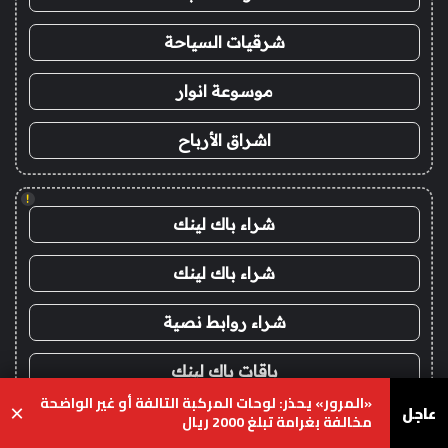
شرقيات السياحة
موسوعة انوار
اشراق الأرباح
!
شراء باك لينك
شراء باك لينك
شراء روابط نصية
باقات باك لينك
«المرور» يحذر: لوحات المركبة التالفة أو غير الواضحة
عاجل
×
مخالفة بغرامة تبلغ 2000 ريال
اشراق لنك، شراء باكلينكات
يسبوك
‫X
واتساب
تيلقرام