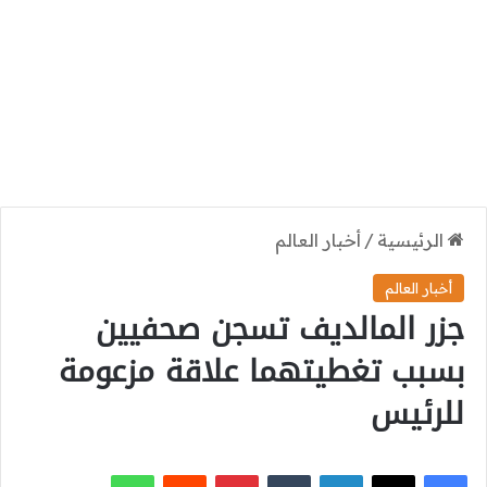
الرئيسية
/
أخبار العالم
أخبار العالم
جزر المالديف تسجن صحفيين
بسبب تغطيتهما علاقة مزعومة
للرئيس
‫X
فيسبوك
لينكدإن
بينتيريست
واتساب