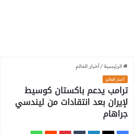
الرئيسية
/
أخبار العالم
أخبار العالم
ترامب يدعم باكستان كوسيط
لإيران بعد انتقادات من ليندسي
جراهام
‫X
فيسبوك
لينكدإن
بينتيريست
واتساب