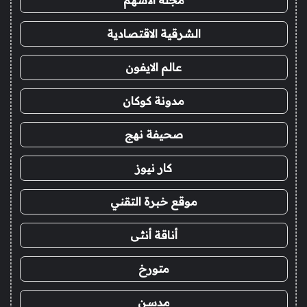
مجلة الاسهم
الشرقية الاقتصادية
عالم الايفون
مدونة كوكان
صحيفة نهج
كار نيوز
موقع خبرة التقني
أناقة أنثى
متورخ
مدسن