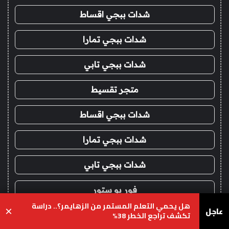
شدات ببجي اقساط
شدات ببجي تمارا
شدات ببجي تابي
متجر تقسيط
شدات ببجي اقساط
شدات ببجي تمارا
شدات ببجي تابي
فور يو ستور
هل يحمي التعلم المستمر من الزهايمر؟.. دراسة
عاجل
×
تكشف تراجع الخطر 38%
متجر 4u
يسبوك
‫X
واتساب
تيلقرام