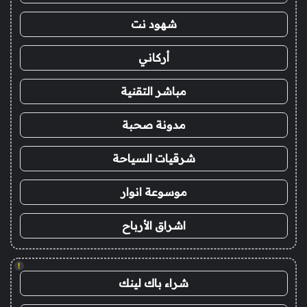
شهود نت
أركاني
مباشر التقنية
مدونة صحبة
شرقيات السياحة
موسوعة انوار
اشراق الأرباح
!
شراء باك لينك