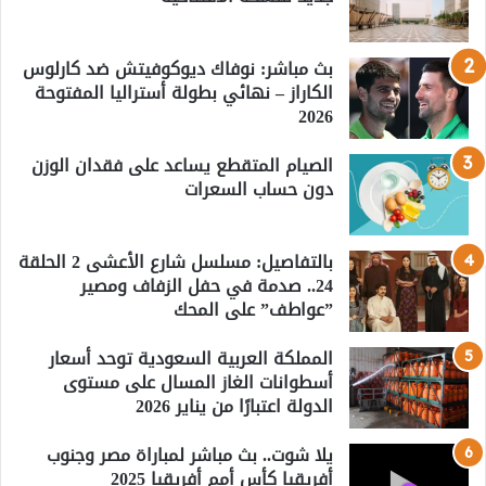
بث مباشر: نوفاك ديوكوفيتش ضد كارلوس
الكاراز – نهائي بطولة أستراليا المفتوحة
2026
الصيام المتقطع يساعد على فقدان الوزن
دون حساب السعرات
بالتفاصيل: مسلسل شارع الأعشى 2 الحلقة
24.. صدمة في حفل الزفاف ومصير
”عواطف” على المحك
المملكة العربية السعودية توحد أسعار
أسطوانات الغاز المسال على مستوى
الدولة اعتبارًا من يناير 2026
يلا شوت.. بث مباشر لمباراة مصر وجنوب
أفريقيا كأس أمم أفريقيا 2025