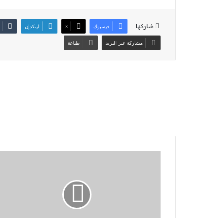
شاركها
فيسبوك
‫X
لينكدإن
مشاركة عبر البريد
طباعة
"قطف
القطن":
أدان
المشرع
الأمريكي
بسبب
تعليقاته