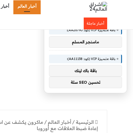
أخبار العالم
أخبار 
×
🚀 توصيات :
أخبار عاجلة
⭐ باقة متميزة VIP (كود: AA26790):
ماسنجر المسلم
⭐ باقة متميزة VIP (كود: AA11138):
باقة باك لينك
تحسين SEO سلة
الرئيسية
/
أخبار العالم
/
إعادة ضبط العلاقات مع أوروبا