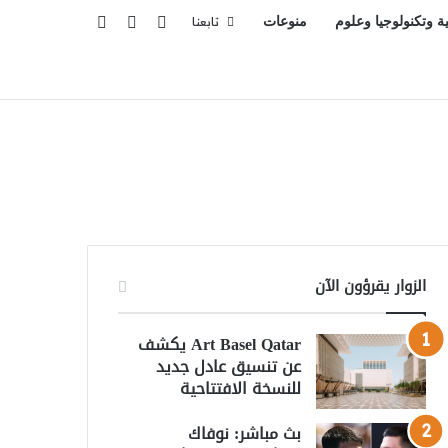
تسجيل الدخول
بحث عن
إضافة عمود جانبي
ية وتكنولوجيا وعلوم
منوعات
تابعنا
الزوار يقرؤون الآن
Art Basel Qatar يكشف
عن تنسيق عادل جديد
للنسخة الافتتاحية
بث مباشر: نوفاك