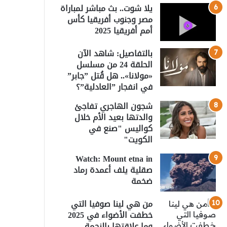
يلا شوت.. بث مباشر لمباراة
مصر وجنوب أفريقيا كأس
أمم أفريقيا 2025
بالتفاصيل: شاهد الآن
الحلقة 24 من مسلسل
«مولانا».. هل قُتل ”جابر”
في انفجار ”العادلية”؟
شجون الهاجري تفاجئ
والدتها بعيد الأم خلال
كواليس "صنع في
الكويت"
Watch: Mount etna in
صقلية يلف أعمدة رماد
ضخمة
من هي لينا صوفيا التي
خطفت الأضواء في 2025
وما علاقتها بالنجمة