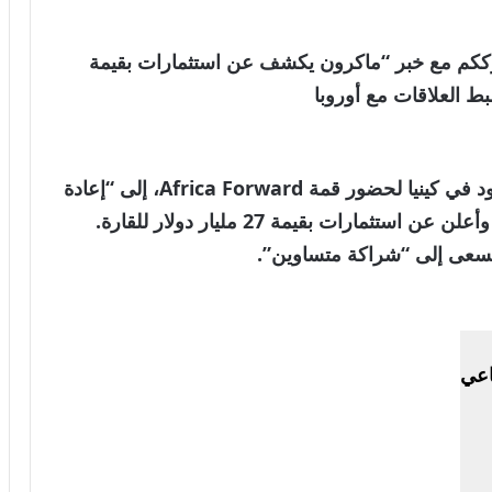
العالمية . نترككم مع خبر “ماكرون يكشف عن استثمارات بقيمة
دعا الرئيس الفرنسي إيمانويل ماكرون، الموجود في كينيا لحضور قمة Africa Forward، إلى “إعادة
ضبط جذرية” في العلاقات بين أفريقيا وأوروبا وأعلن عن استثمارات بقيمة 27 مليار دولار للقارة.
 تسعى إلى “شراكة متساوين”.
اعي