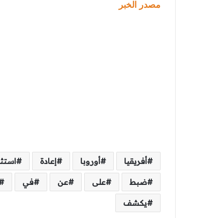
مصدر الخبر
أفريقيا
أوروبا
إعادة
استث
ضبط
على
عن
في
يكشف