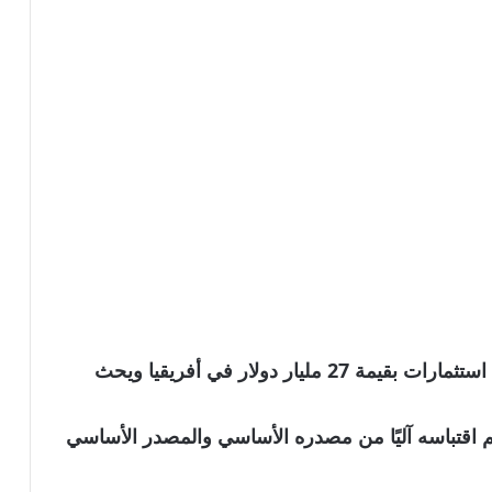
نشكركم على قراءة خبر “ماكرون يكشف عن استثمارات بقيمة 27 مليار دولار في أفريقيا ويحث
نويه بأن الخبر تم اقتباسه آليًا من مصدره الأساسي والمصدر الأساسي