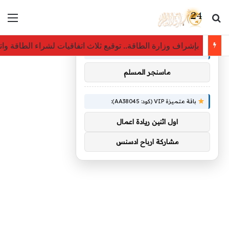
بحث عن
الق
×
توصيات :
بإشراف وزارة الطاقة.. توقيع ثلاث اتفاقيات لشراء الطاقة و
باقة متميزة VIP (كود: AA26790):
ماسنجر المسلم
باقة متميزة VIP (كود: AA38045):
اول اثنين ريادة اعمال
مشاركة ارباح ادسنس