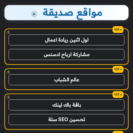
مواقع صديقة
+
!
اول اثنين ريادة اعمال
مشاركة ارباح ادسنس
!
عالم الشباب
!
باقة باك لينك
تحسين SEO سلة