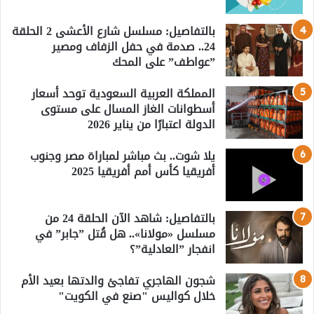
بالتفاصيل: مسلسل شارع الأعشى 2 الحلقة
24.. صدمة في حفل الزفاف ومصير
”عواطف” على المحك
المملكة العربية السعودية توحد أسعار
أسطوانات الغاز المسال على مستوى
الدولة اعتبارًا من يناير 2026
يلا شوت.. بث مباشر لمباراة مصر وجنوب
أفريقيا كأس أمم أفريقيا 2025
بالتفاصيل: شاهد الآن الحلقة 24 من
مسلسل «مولانا».. هل قُتل ”جابر” في
انفجار ”العادلية”؟
شجون الهاجري تفاجئ والدتها بعيد الأم
خلال كواليس "صنع في الكويت"