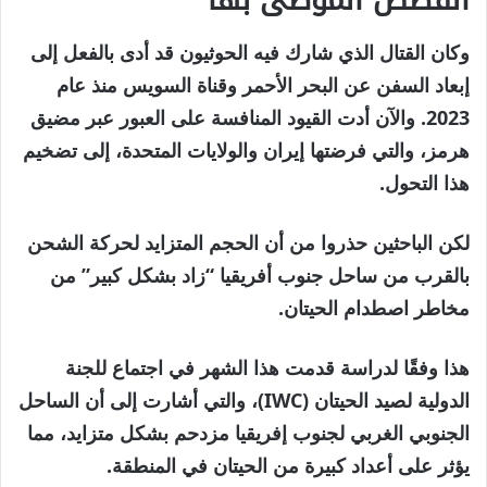
القصص الموصى بها
نهاية
قائمة
وكان القتال الذي شارك فيه الحوثيون قد أدى بالفعل إلى
من
القائمة
إبعاد السفن عن البحر الأحمر وقناة السويس منذ عام
3
2023. والآن أدت القيود المنافسة على العبور عبر مضيق
عناصر
هرمز، والتي فرضتها إيران والولايات المتحدة، إلى تضخيم
هذا التحول.
لكن الباحثين حذروا من أن الحجم المتزايد لحركة الشحن
بالقرب من ساحل جنوب أفريقيا “زاد بشكل كبير” من
مخاطر اصطدام الحيتان.
هذا وفقًا لدراسة قدمت هذا الشهر في اجتماع للجنة
الدولية لصيد الحيتان (IWC)، والتي أشارت إلى أن الساحل
الجنوبي الغربي لجنوب إفريقيا مزدحم بشكل متزايد، مما
يؤثر على أعداد كبيرة من الحيتان في المنطقة.