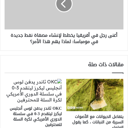
يخطط
لإنشاء
مصفاة
نفط
جديدة
أغنى رجل في أفريقيا يخطط لإنشاء مصفاة نفط جديدة
في
في مومباسا: لماذا يهم هذا الأمر؟
مومباسا:
لماذا
يهم
هذا
مقالات ذات صلة
الأمر؟
OKC ثاندر يدفن لوس أنجليس
ليكرز ليتقدم 3-0 في سلسلة
يتفاعل الحيوانات مع الأصوات
الدوري الأمريكي لكرة السلة
السرية من النباتات ، كما يقول
للمحترفين
العلماء