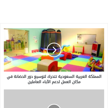
المملكة
العربية
السعودية
تتحرك
لتوسيع
دور
الحضانة
في
مكان
المملكة العربية السعودية تتحرك لتوسيع دور الحضانة في
العمل
مكان العمل لدعم الآباء العاملين
لدعم
الآباء
العاملين
أغنى
رجل
في
أفريقيا