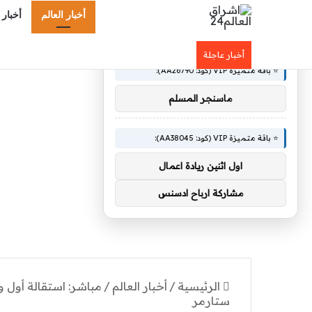
أخبار العالم
أخبار 
×
🚀 توصيات :
أخبار عاجلة
⭐ باقة متميزة VIP (كود: AA26790):
ماسنجر المسلم
⭐ باقة متميزة VIP (كود: AA38045):
اول اثنين ريادة اعمال
مشاركة ارباح ادسنس
الرئيسية
/
أخبار العالم
/
مباشر: استقالة أول و
ستارمر