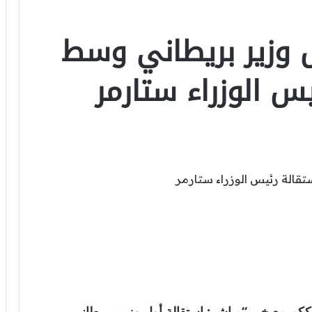
ل وزير بريطاني وسط
س الوزراء ستارمر
عالمية . نترككم مع خبر “مباشر: استقالة أول وزير بريطاني