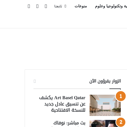
تسجيل الدخول
بحث عن
إضافة عمود جانبي
ية وتكنولوجيا وعلوم
منوعات
تابعنا
الزوار يقرؤون الآن
Art Basel Qatar يكشف
عن تنسيق عادل جديد
للنسخة الافتتاحية
بث مباشر: نوفاك