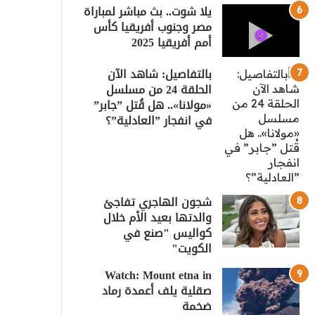
يلا شوت.. بث مباشر لمباراة
مصر وجنوب أفريقيا كأس
أمم أفريقيا 2025
بالتفاصيل: شاهد الآن
الحلقة 24 من مسلسل
«مولانا».. هل قُتل ”جابر”
في انفجار ”العادلية”؟
شجون الهاجري تفاجئ
والدتها بعيد الأم خلال
كواليس "صنع في
الكويت"
Watch: Mount etna in
صقلية يلف أعمدة رماد
ضخمة