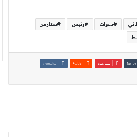
اني
دعوات
رئيس
ستارمر
ط
بينتيريست