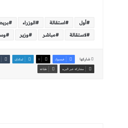
أول
استقالة
الوزراء
بريط
لاستقالة
مباشر
وزير
وس
شاركها
فيسبوك
‫X
لينكدإن
مشاركة عبر البريد
طباعة