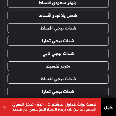
ايتونز سعودي اقساط
شحن يلا لودو اقساط
شدات ببجي اقساط
شدات ببجي تمارا
شدات ببجي تابي
متجر تقسيط
شدات ببجي اقساط
شدات ببجي تمارا
ليست بوابةً لتداول المشفرات.. «تيثر» تدخل السوق
شدات ببجي تابي
عاجل
×
السعودية من باب ترميز العقار المؤسسي عبر مُصدر
محلي
يسبوك
‫X
واتساب
تيلقرام