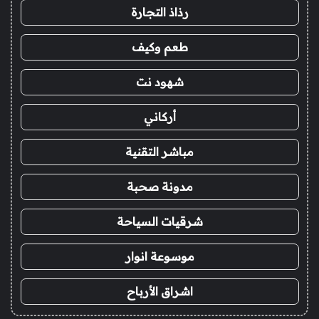
رذاذ التجارة
طعم وكيف
شهود نت
أركاني
مباشر التقنية
مدونة صحبة
شرقيات السياحة
موسوعة انوار
اشراق الأرباح