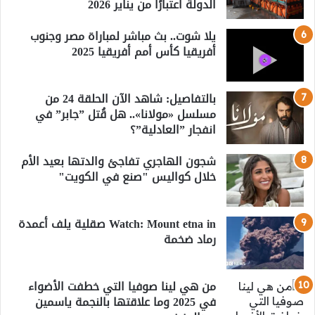
الدولة اعتبارًا من يناير 2026
يلا شوت.. بث مباشر لمباراة مصر وجنوب
أفريقيا كأس أمم أفريقيا 2025
بالتفاصيل: شاهد الآن الحلقة 24 من
مسلسل «مولانا».. هل قُتل ”جابر” في
انفجار ”العادلية”؟
شجون الهاجري تفاجئ والدتها بعيد الأم
خلال كواليس "صنع في الكويت"
Watch: Mount etna in صقلية يلف أعمدة
رماد ضخمة
من هي لينا صوفيا التي خطفت الأضواء
في 2025 وما علاقتها بالنجمة ياسمين