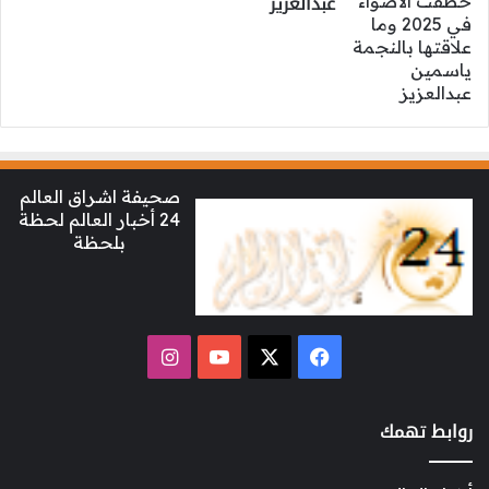
عبدالعزيز
صحيفة اشراق العالم
24 أخبار العالم لحظة
بلحظة
‫X
فيسبوك
‫YouTube
انستقرام
روابط تهمك