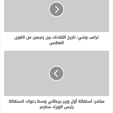
اللقاءات
بين
زعيمين
من
القوى
العظمى
ترامب وشي: تاريخ اللقاءات بين زعيمين من القوى
العظمى
مباشر:
استقالة
أول
وزير
بريطاني
وسط
دعوات
لاستقالة
رئيس
مباشر: استقالة أول وزير بريطاني وسط دعوات لاستقالة
الوزراء
رئيس الوزراء ستارمر
ستارمر