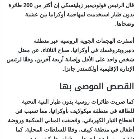
مايو
قال الرئيس فولوديمير زيلينسكي إن أكثر من 200 طائرة
2026
بدون طيار استخدمت لمهاجمة أوكرانيا بين عشية
وضحاها.
أسفرت الهجمات الجوية الروسية عبر منطقة
دنيبروبتروفسك في أوكرانيا، صباح الثلاثاء، عن مقتل
شخص واحد على الأقل وإصابة أربعة آخرين، وفقًا لرئيس
الإدارة الإقليمية أولكسندر جانزا.
القصص الموصى بها
نهاية
قائمة
كما ضربت طائرات روسية بدون طيار البنية التحتية
من
القائمة
للطاقة في منطقة ميكولايف بأوكرانيا، مما تسبب في
3
انقطاع التيار الكهربائي، وقصفت المباني السكنية وروضة
عناصر
أطفال في منطقة كييف، وفقًا للسلطات المحلية. كما
نفذت روسيا هجمات على مناطق خاركيف وزيتومير