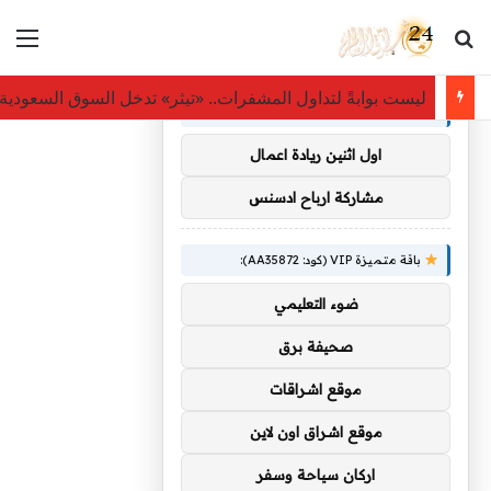
بحث عن
الق
×
توصيات :
ليست بوابةً لتداول المشفرات.. «تيثر» تدخل السوق السعودي
باقة متميزة VIP (كود: AA38045):
اول اثنين ريادة اعمال
مشاركة ارباح ادسنس
باقة متميزة VIP (كود: AA35872):
ضوء التعليمي
صحيفة برق
موقع اشراقات
موقع اشراق اون لاين
اركان سياحة وسفر