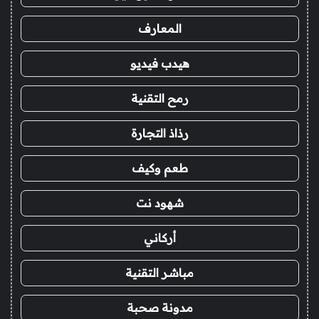
المعارف
هيدب فيديو
رمح التقنية
رذاذ التجارة
طعم وكيف
شهود نت
أركاني
مباشر التقنية
مدونة صحبة