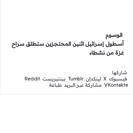
الوسوم
أسطول
إسرائيل
اثنين
المحتجزين
ستطلق
سراح
غزة
من
نشطاء
‫X
لينكدإن
فيسبوك
واتساب
بينتيريست
شاركها
فيسبوك
‫X
لينكدإن
بينتيريست
مشاركة عبر البريد
طباعة