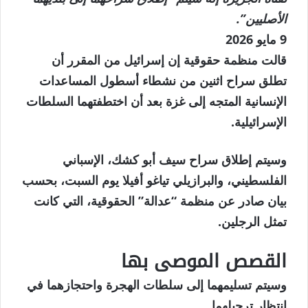
الأصليين”.
نُشرت
9 مايو 2026
في
قالت منظمة حقوقية إن إسرائيل من المقرر أن
9
تطلق سراح اثنين من نشطاء أسطول المساعدات
مايو
الإنسانية المتجه إلى غزة بعد أن اختطفتهما السلطات
2026
الإسرائيلية.
وسيتم إطلاق سراح سيف أبو كشك، الإسباني
الفلسطيني، والبرازيلي تياغو أفيلا يوم السبت، بحسب
بيان صادر عن منظمة “عدالة” الحقوقية، التي كانت
تمثل الرجلين.
القصص الموصى بها
نهاية
قائمة
وسيتم تسليمهما إلى سلطات الهجرة واحتجازهما في
من
القائمة
انتظار ترحيلهما.