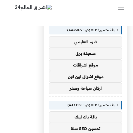
القائمة
بحث 
×
🚀 توصيات :
⭐ باقة متميزة VIP (كود: AA35872):
ضوء التعليمي
صحيفة برق
موقع اشراقات
موقع اشراق اون لاين
اركان سياحة وسفر
⭐ باقة متميزة VIP (كود: AA11138):
باقة باك لينك
تحسين SEO سلة