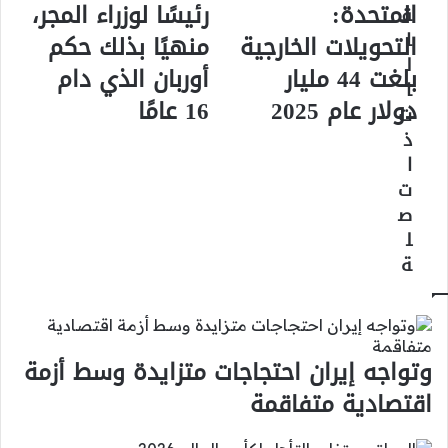
المتحدة:
رئيسًا لوزراء المجر،
ق
الأمم
اليمين
المتحدة:
الدستورية
ا
التحويلات الخارجية
منهيًا بذلك حكم
التحويلات
رئيسًا
ل
بلغت 44 مليار
أوربان الذي دام
الخارجية
لوزراء
ا
بلغت
المجر،
دولار عام 2025
16 عامًا
ت
44
منهيًا
ذ
مليار
بذلك
دولار
حكم
ا
عام
أوربان
ت
2025
الذي
ص
دام
ل
16
ة
عامًا
وتواجه إيران احتجاجات متزايدة وسط أزمة
اقتصادية متفاقمة