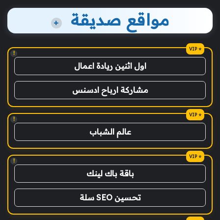
مواقع صديقة
+
!
اول اثنين ريادة اعمال
مشاركة ارباح ادسنس
!
عالم الشباب
!
باقة باك لينك
تحسين SEO سلة