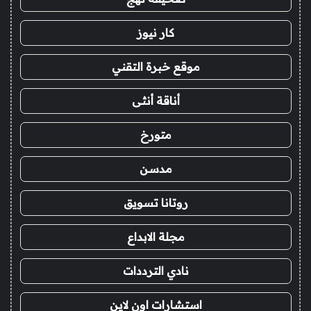
كار نيوز
موقع خبرة التقني
أناقة أنثى
متورخ
مدسن
روتانا تسويق
مجلة الابداع
نادي الترددات
استشارات اون لاين