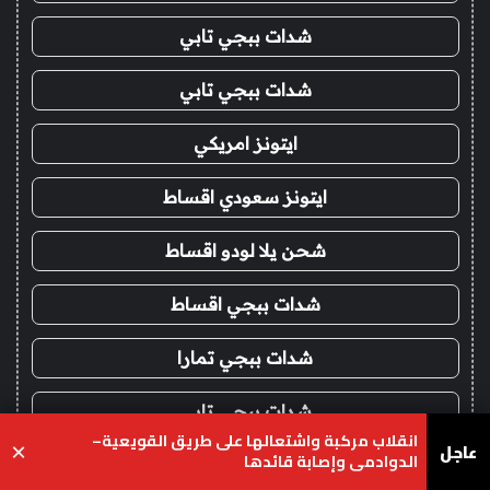
شدات ببجي تابي
شدات ببجي تابي
ايتونز امريكي
ايتونز سعودي اقساط
شحن يلا لودو اقساط
شدات ببجي اقساط
شدات ببجي تمارا
شدات ببجي تابي
انقلاب مركبة واشتعالها على طريق القويعية–
عاجل
×
الدوادمي وإصابة قائدها
متجر تقسيط