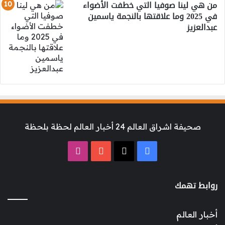
من هي لينا صوفيا التي خطفت الأضواء
في 2025 وما علاقتها بالنجمة ياسمين
عبدالعزيز
صحيفة اشراق العالم 24 أخبار العالم لحظة بلحظة
‫X
فيسبوك
‫YouTube
انستقرام
روابط تهمك
أخبار العالم