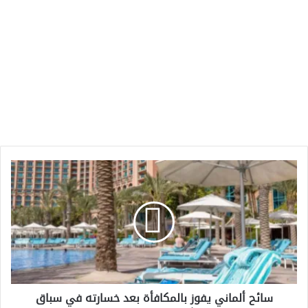
سائح
ألماني
يفوز
بالمكافأة
بعد
خسارته
في
سباق
كراسي
سائح ألماني يفوز بالمكافأة بعد خسارته في سباق
التشمس