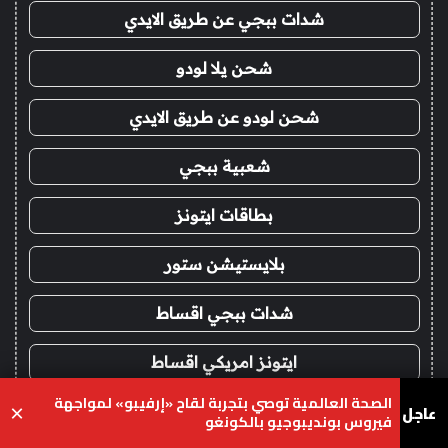
شدات ببجي عن طريق الايدي
شحن يلا لودو
شحن لودو عن طريق الايدي
شعبية ببجي
بطاقات ايتونز
بلايستيشن ستور
شدات ببجي اقساط
ايتونز امريكي اقساط
الصحة العالمية توصي بتجربة لقاح «إرفيبو» لمواجهة
عاجل
×
ايتونز سعودي اقساط
فيروس بونديبوجيو بالكونغو
يسبوك
‫X
واتساب
تيلقرام