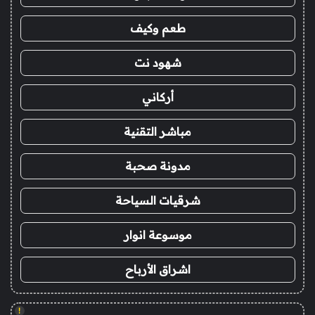
طعم وكيف
شهود نت
أركاني
مباشر التقنية
مدونة صحبة
شرقيات السياحة
موسوعة انوار
اشراق الأرباح
!