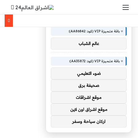
القائمة
بحث 
×
🚀 توصيات :
⭐ باقة متميزة VIP (كود: AA86842):
عالم الشباب
⭐ باقة متميزة VIP (كود: AA35872):
ضوء التعليمي
صحيفة برق
موقع اشراقات
موقع اشراق اون لاين
اركان سياحة وسفر