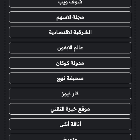
شوف ويب
مجلة الاسهم
الشرقية الاقتصادية
عالم الايفون
مدونة كوكان
صحيفة نهج
كار نيوز
موقع خبرة التقني
أناقة أنثى
متورخ