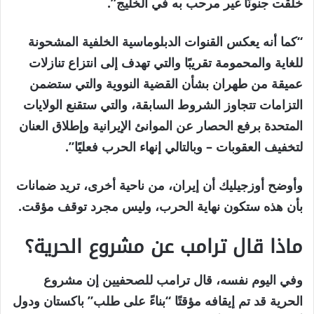
خلقت جنونًا غير مرحب به في الخليج”.
“كما أنه يعكس القنوات الدبلوماسية الخلفية المشحونة
للغاية والمحمومة تقريبًا والتي تهدف إلى انتزاع تنازلات
عميقة من طهران بشأن القضية النووية والتي ستضمن
التزامات تتجاوز الشروط السابقة، والتي ستقنع الولايات
المتحدة برفع الحصار عن الموانئ الإيرانية وإطلاق العنان
لتخفيف العقوبات – وبالتالي إنهاء الحرب فعليًا”.
وأوضح أوزجيليك أن إيران، من ناحية أخرى، تريد ضمانات
بأن هذه ستكون نهاية الحرب، وليس مجرد توقف مؤقت.
ماذا قال ترامب عن مشروع الحرية؟
وفي اليوم نفسه، قال ترامب للصحفيين إن مشروع
الحرية قد تم إيقافه مؤقتًا “بناءً على طلب” باكستان ودول