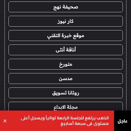
صحيفة نهج
كار نيوز
موقع خبرة التقني
أناقة أنثى
متورخ
مدسن
روتانا تسويق
مجلة الابداع
الذهب يرتفع للجلسة الرابعة توالياً ويسجل أعلى
عاجل
×
نادي الترددات
مستوى في سبعة أسابيع
يسبوك
‫X
واتساب
تيلقرام