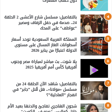
دون حساب السعرات
بالتفاصيل: مسلسل شارع الأعشى 2 الحلقة
24.. صدمة في حفل الزفاف ومصير
”عواطف” على المحك
المملكة العربية السعودية توحد أسعار
أسطوانات الغاز المسال على مستوى
الدولة اعتبارًا من يناير 2026
يلا شوت.. بث مباشر لمباراة مصر وجنوب
أفريقيا كأس أمم أفريقيا 2025
بالتفاصيل: شاهد الآن الحلقة 24 من
مسلسل «مولانا».. هل قُتل ”جابر” في
انفجار ”العادلية”؟
شجون الهاجري تفاجئ والدتها بعيد الأم
خلال كواليس "صنع في الكويت"