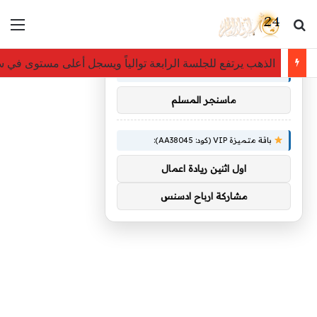
بحث عن
الق
×
توصيات :
الذهب يرتفع للجلسة الرابعة توالياً ويسجل أعلى مستوى في س
باقة متميزة VIP (كود: AA26790):
ماسنجر المسلم
باقة متميزة VIP (كود: AA38045):
اول اثنين ريادة اعمال
مشاركة ارباح ادسنس