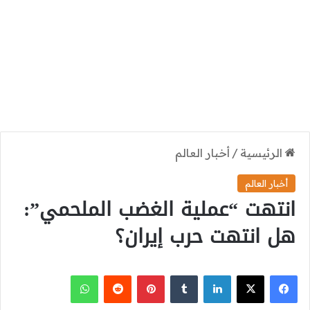
الرئيسية
/
أخبار العالم
أخبار العالم
انتهت “عملية الغضب الملحمي”:
هل انتهت حرب إيران؟
‫X
فيسبوك
لينكدإن
بينتيريست
واتساب