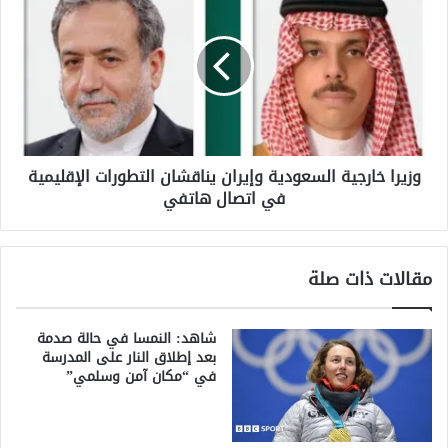
خارجية
السعودية
وإيران
يناقشان
التطورات
الإقليمية
في
اتصال
وزيرا خارجية السعودية وإيران يناقشان التطورات الإقليمية
هاتفي
في اتصال هاتفي
مقالات ذات صلة
شاهد: النمسا في حالة صدمة
بعد إطلاق النار على المدرسة
في “مكان آمن وسلمي”