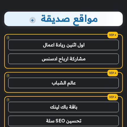
مواقع صديقة
+
!
اول اثنين ريادة اعمال
مشاركة ارباح ادسنس
!
عالم الشباب
!
باقة باك لينك
تحسين SEO سلة