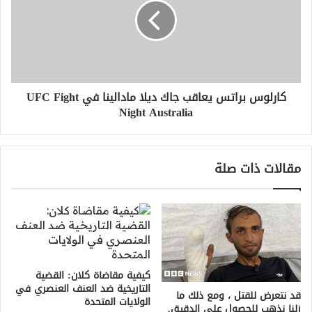
جاك
ديلا
مادالينا
في
UFC
Fight
كارلوس براتس يعاقب جاك ديلا مادالينا في UFC Fight
Night
Night Australia
Australia
مقالات ذات صلة
كيفية مقاضاة كلان: القضية
التاريخية ضد العنف العنصري في
قد نتعرض للقتل ، ومع ذلك ما
الولايات المتحدة
زلنا نذهب للحصول على الدقيق.