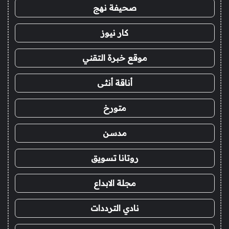
صحيفة نهج
كار نيوز
موقع خبرة التقني
أناقة أنثى
متورخ
مدسن
روتانا تسويق
مجلة الابداع
نادي الترددات