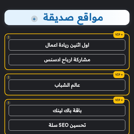
مواقع صديقة
+
!
اول اثنين ريادة اعمال
مشاركة ارباح ادسنس
!
عالم الشباب
!
باقة باك لينك
تحسين SEO سلة