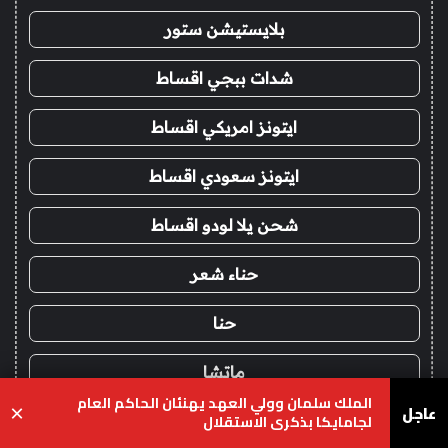
بلايستيشن ستور
شدات ببجي اقساط
ايتونز امريكي اقساط
ايتونز سعودي اقساط
شحن يلا لودو اقساط
حناء شعر
حنا
ماتشا
الملك سلمان وولي العهد يهنئان الحاكم العام
عاجل
×
لجامايكا بذكرى الاستقلال
شاي ماتشا
يسبوك
‫X
واتساب
تيلقرام