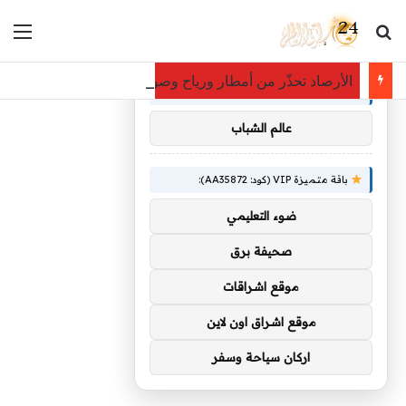
بحث عن
الق
×
توصيات :
الأرصاد تحذّر من أمطار ورياح وصواعق رعدية على الباحة حتى 
باقة متميزة VIP (كود: AA86842):
عالم الشباب
باقة متميزة VIP (كود: AA35872):
ضوء التعليمي
صحيفة برق
موقع اشراقات
موقع اشراق اون لاين
اركان سياحة وسفر