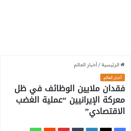
الرئيسية
/
أخبار العالم
أخبار العالم
فقدان ملايين الوظائف في ظل
معركة الإيرانيين “عملية الغضب
الاقتصادي”
‫X
فيسبوك
لينكدإن
بينتيريست
واتساب