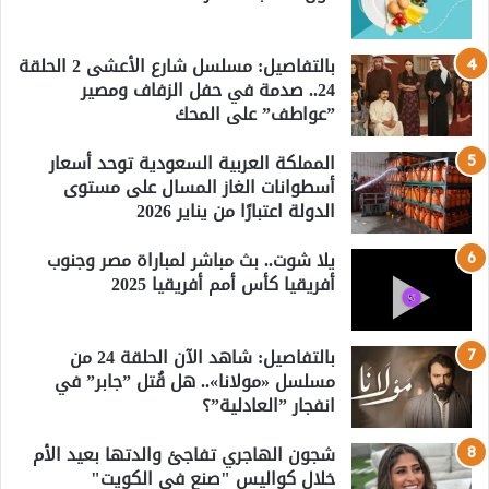
بالتفاصيل: مسلسل شارع الأعشى 2 الحلقة
24.. صدمة في حفل الزفاف ومصير
”عواطف” على المحك
المملكة العربية السعودية توحد أسعار
أسطوانات الغاز المسال على مستوى
الدولة اعتبارًا من يناير 2026
يلا شوت.. بث مباشر لمباراة مصر وجنوب
أفريقيا كأس أمم أفريقيا 2025
بالتفاصيل: شاهد الآن الحلقة 24 من
مسلسل «مولانا».. هل قُتل ”جابر” في
انفجار ”العادلية”؟
شجون الهاجري تفاجئ والدتها بعيد الأم
خلال كواليس "صنع في الكويت"