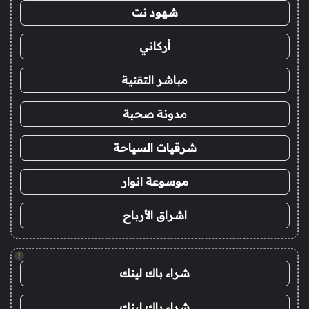
شهود نت
أركاني
مباشر التقنية
مدونة صحبة
شرقيات السياحة
موسوعة انوار
اشراق الأرباح
!
شراء باك لينك
شراء باك لينك