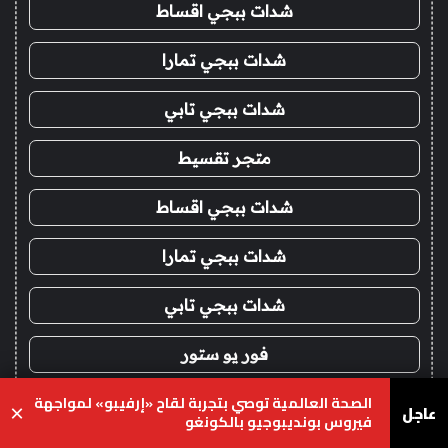
شدات ببجي اقساط
شدات ببجي تمارا
شدات ببجي تابي
متجر تقسيط
شدات ببجي اقساط
شدات ببجي تمارا
شدات ببجي تابي
فور يو ستور
الصحة العالمية توصي بتجربة لقاح «إرفيبو» لمواجهة
متجر 4u
عاجل
×
فيروس بونديبوجيو بالكونغو
يسبوك
‫X
واتساب
تيلقرام