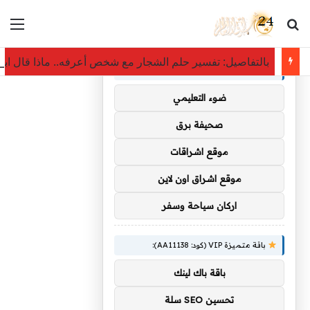
بحث عن
الق
×
توصيات :
بالتفاصيل: تفسير حلم الشجار مع شخص أعرفه.. ماذا قال اب
باقة متميزة VIP (كود: AA35872):
ضوء التعليمي
صحيفة برق
موقع اشراقات
موقع اشراق اون لاين
اركان سياحة وسفر
باقة متميزة VIP (كود: AA11138):
باقة باك لينك
تحسين SEO سلة