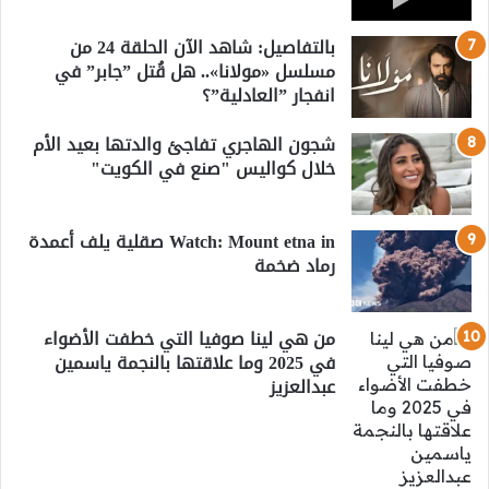
بالتفاصيل: شاهد الآن الحلقة 24 من
مسلسل «مولانا».. هل قُتل ”جابر” في
انفجار ”العادلية”؟
شجون الهاجري تفاجئ والدتها بعيد الأم
خلال كواليس "صنع في الكويت"
Watch: Mount etna in صقلية يلف أعمدة
رماد ضخمة
من هي لينا صوفيا التي خطفت الأضواء
في 2025 وما علاقتها بالنجمة ياسمين
عبدالعزيز