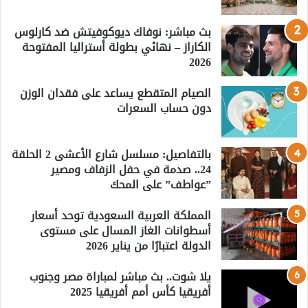
بث مباشر: نوفاك ديوكوفيتش ضد كارلوس
الكاراز – نهائي بطولة أستراليا المفتوحة
2026
الصيام المتقطع يساعد على فقدان الوزن
دون حساب السعرات
بالتفاصيل: مسلسل شارع الأعشى 2 الحلقة
24.. صدمة في حفل الزفاف ومصير
”عواطف” على المحك
المملكة العربية السعودية توحد أسعار
أسطوانات الغاز المسال على مستوى
الدولة اعتبارًا من يناير 2026
يلا شوت.. بث مباشر لمباراة مصر وجنوب
أفريقيا كأس أمم أفريقيا 2025