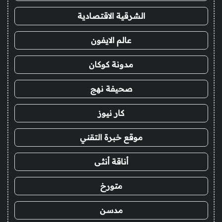
الشرقية الاقتصادية
عالم الايفون
مدونة كوكان
صحيفة نهج
كار نيوز
موقع خبرة التقني
أناقة أنثى
متورخ
مدسن