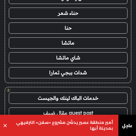
حناء شعر
حنا
ماتشا
شاي ماتشا
شدات ببجي تمارا
!
خدمات الباك لينك والجيست
guest post مقال ضيف
أمير منطقة عسير يدشّن مشروع «سفن» الترفيهي
عاجل
×
بمدينة أبها
سوق العرب
يسبوك
‫X
واتساب
تيلقرام