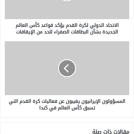
كأس
العالم
الجديدة
الاتحاد الدولي لكرة القدم يؤكد قواعد كأس العالم
بشأن
الجديدة بشأن البطاقات الصفراء للحد من الإيقافات
البطاقات
الصفراء
للحد
المسؤولون
من
الإيرانيون
الإيقافات
يغيبون
عن
فعاليات
كرة
القدم
التي
تسبق
المسؤولون الإيرانيون يغيبون عن فعاليات كرة القدم التي
كأس
تسبق كأس العالم في كندا
العالم
في
كندا
مقالات ذات صلة