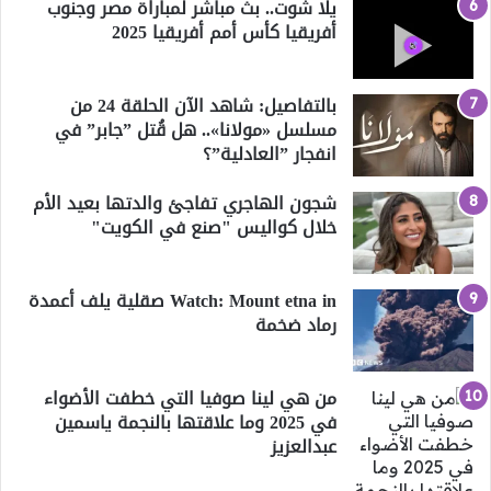
يلا شوت.. بث مباشر لمباراة مصر وجنوب
أفريقيا كأس أمم أفريقيا 2025
بالتفاصيل: شاهد الآن الحلقة 24 من
مسلسل «مولانا».. هل قُتل ”جابر” في
انفجار ”العادلية”؟
شجون الهاجري تفاجئ والدتها بعيد الأم
خلال كواليس "صنع في الكويت"
Watch: Mount etna in صقلية يلف أعمدة
رماد ضخمة
من هي لينا صوفيا التي خطفت الأضواء
في 2025 وما علاقتها بالنجمة ياسمين
عبدالعزيز