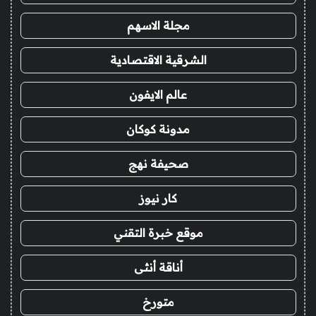
مجلة الاسهم
الشرقية الاقتصادية
عالم الايفون
مدونة كوكان
صحيفة نهج
كار نيوز
موقع خبرة التقني
أناقة أنثى
متورخ