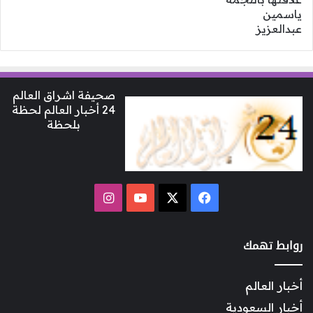
صحيفة اشراق العالم
24 أخبار العالم لحظة
بلحظة
‫X
فيسبوك
‫YouTube
انستقرام
روابط تهمك
أخبار العالم
أخبار السعودية