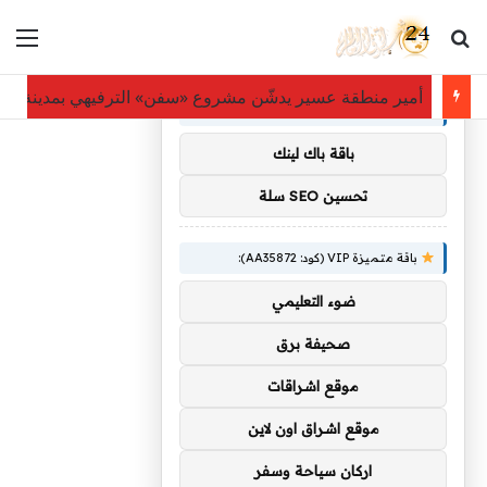
بحث عن
الق
×
توصيات :
أمير منطقة عسير يدشّن مشروع «سفن» الترفيهي بمدينة أبها
باقة متميزة VIP (كود: AA11138):
باقة باك لينك
تحسين SEO سلة
باقة متميزة VIP (كود: AA35872):
ضوء التعليمي
صحيفة برق
موقع اشراقات
موقع اشراق اون لاين
اركان سياحة وسفر