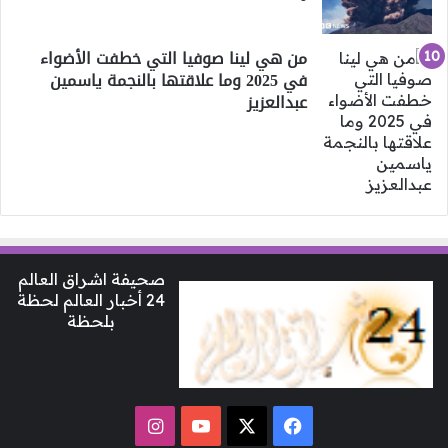
من هي لينا صوفيا التي خطفت الأضواء
في 2025 وما علاقتها بالنجمة ياسمين
عبدالعزيز
صحيفة اشراق العالم
24 أخبار العالم لحظة
بلحظة
‫X
فيسبوك
‫YouTube
انستقرام