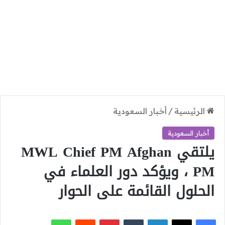
الرئيسية
/
أخبار السعودية
أخبار السعودية
يلتقي MWL Chief PM Afghan
PM ، ويؤكد دور العلماء في
الحلول القائمة على الحوار
‫X
فيسبوك
لينكدإن
بينتيريست
واتساب