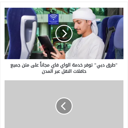
"طرق
دبي"
توفر
خدمة
الواي
فاي
مجاناً
على
متن
"طرق دبي" توفر خدمة الواي فاي مجاناً على متن جميع
جميع
حافلات النقل عبر المدن
حافلات
النقل
عبر
يزيد
المدن
الاتحاد
الأوروبي
من
الدفاعات
الجوية
لأوكرانيا
وعقوبات