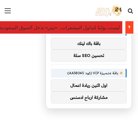
بحث عن
الق
×
توصيات :
ليست بوابةً لتداول المشفرات.. «تيثر» تدخل السوق السعودي
باقة متميزة VIP (كود: AA11138):
باقة باك لينك
تحسين SEO سلة
باقة متميزة VIP (كود: AA38045):
اول اثنين ريادة اعمال
مشاركة ارباح ادسنس