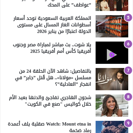
”عواطف” على المحك
المملكة العربية السعودية توحد أسعار
أسطوانات الغاز المسال على مستوى
الدولة اعتبارًا من يناير 2026
يلا شوت.. بث مباشر لمباراة مصر وجنوب
أفريقيا كأس أمم أفريقيا 2025
بالتفاصيل: شاهد الآن الحلقة 24 من
مسلسل «مولانا».. هل قُتل ”جابر” في
انفجار ”العادلية”؟
شجون الهاجري تفاجئ والدتها بعيد الأم
خلال كواليس "صنع في الكويت"
Watch: Mount etna in صقلية يلف أعمدة
رماد ضخمة