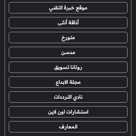
موقع خبرة التقني
أناقة أنثى
متورخ
مدسن
روتانا تسويق
مجلة الابداع
نادي الترددات
استشارات اون لاين
المعارف