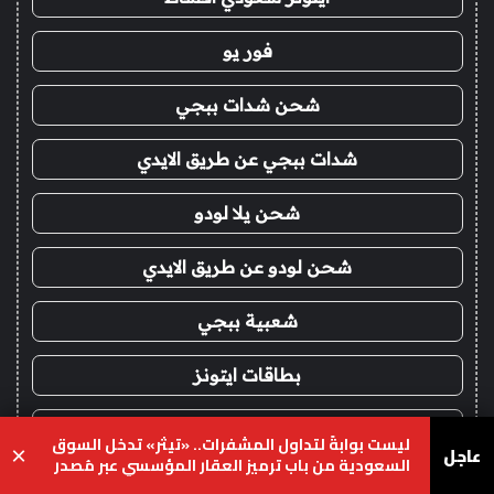
فور يو
شحن شدات ببجي
شدات ببجي عن طريق الايدي
شحن يلا لودو
شحن لودو عن طريق الايدي
شعبية ببجي
بطاقات ايتونز
بلايستيشن ستور
ليست بوابةً لتداول المشفرات.. «تيثر» تدخل السوق
عاجل
×
السعودية من باب ترميز العقار المؤسسي عبر مُصدر
محلي
شدات ببجي اقساط
يسبوك
‫X
واتساب
تيلقرام