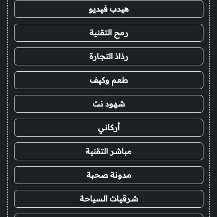
هيدب فيديو
رمح التقنية
رذاذ التجارة
طعم وكيف
شهود نت
أركاني
مباشر التقنية
مدونة صحبة
شرقيات السياحة