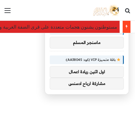
بحث عن
الق
×
توصيات :
مستوطنون يشنون هجمات متعددة على قرى الضفة الغربية وم
باقة متميزة VIP (كود: AA26790):
ماسنجر المسلم
باقة متميزة VIP (كود: AA38045):
اول اثنين ريادة اعمال
مشاركة ارباح ادسنس