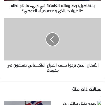
نظام
بالتفاصيل: بعد وفاته الغامضة في دبي.. ما هو نظام
‘‘الطيبات’’
‘‘الطيبات’’ الذي وضعه ضياء العوضي؟
الذي
وضعه
ضياء
الأفغان
العوضي؟
الذين
نزحوا
بسبب
الصراع
الباكستاني
يعيشون
في
مخيمات
الأفغان الذين نزحوا بسبب الصراع الباكستاني يعيشون في
مخيمات
مقالات ذات صلة