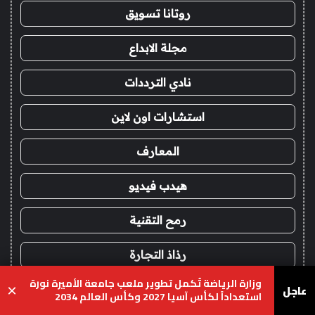
روتانا تسويق
مجلة الابداع
نادي الترددات
استشارات اون لاين
المعارف
هيدب فيديو
رمح التقنية
رذاذ التجارة
وزارة الرياضة تُكمل تطوير ملعب جامعة الأميرة نورة
عاجل
×
طعم وكيف
استعداداً لكأس آسيا 2027 وكأس العالم 2034
يسبوك
‫X
واتساب
تيلقرام