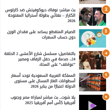
بث مباشر: نوفاك ديوكوفيتش ضد كارلوس
الكاراز – نهائي بطولة أستراليا المفتوحة
2026
الصيام المتقطع يساعد على فقدان الوزن
دون حساب السعرات
بالتفاصيل: مسلسل شارع الأعشى 2 الحلقة
24.. صدمة في حفل الزفاف ومصير
”عواطف” على المحك
المملكة العربية السعودية توحد أسعار
أسطوانات الغاز المسال على مستوى
الدولة اعتبارًا من يناير 2026
يلا شوت.. بث مباشر لمباراة مصر وجنوب
أفريقيا كأس أمم أفريقيا 2025