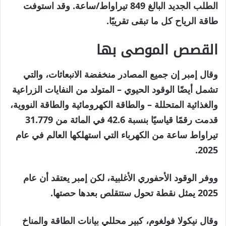
الطلب الجديد البالغ 849 تيراواط/ساعة. وقد استوفت
طاقة الرياح كل ما تبقى تقريبًا.
القصص الموصى بها
نهاية
قائمة
وقال إمبر إن جميع المصادر منخفضة الانبعاثات، والتي
من
القائمة
تشمل أيضًا الوقود الحيوي – المتولد من النفايات الزراعية
3
والغذائية المتحللة – والطاقة الكهرومائية والطاقة النووية،
عناصر
قدمت رقمًا قياسيًا بنسبة 42.6 في المائة من 31.779
تيراواط ساعة من الكهرباء التي استهلكها العالم في عام
2025.
ووفر الوقود الأحفوري الأغلبية، لكن إمبر يعتقد أن عام
2025 يمثل نقطة تحول ستتقلص بعدها حصتها.
وقال نيكولا فولغوم، كبير محللي بيانات الطاقة والمناخ