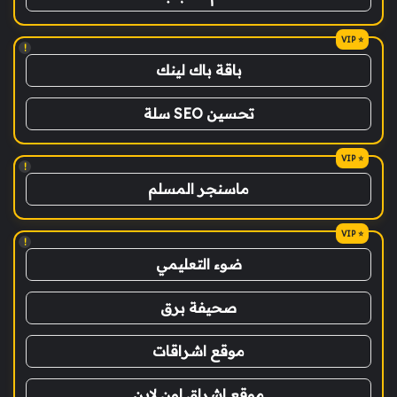
!
باقة باك لينك
تحسين SEO سلة
!
ماسنجر المسلم
!
ضوء التعليمي
صحيفة برق
موقع اشراقات
موقع اشراق اون لاين