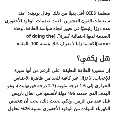
منظمة OIES أقل يقينًا من ذلك. وقال بودينه: “منذ
سبعينيات القرن العشرين، لعبت صدمات الوقود الأحفوري
هذه دورًا رئيسيًا في تغيير اتجاه سياسة الطاقة. وهذه
الصدمة لديها احتمالية كبيرة”. [of doing the
same]لكننا ما زلنا لا نعرف ذلك بنسبة 100 بالمئة».
هل يكفي؟
إن مسيرة الطاقة النظيفة، على الرغم من أنها مثيرة
للإعجاب، لا تزال غير كافية للحد من ظاهرة الاحتباس
الحراري إلى 1.5 درجة مئوية (2.7 درجة فهرنهايت)، وهو
الهدف الذي حددته 196 دولة لأنفسها في اتفاق باريس
قبل عقد من الزمن. ولكي يحدث ذلك، يجب أن تنخفض
الكهرباء المولدة من الوقود الأحفوري بنسبة 25% بحلول