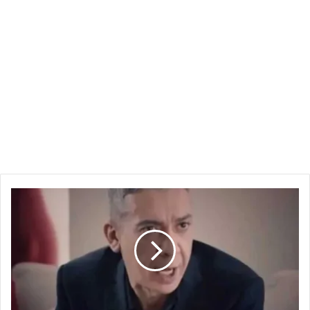
بالتفاصيل:
بعد
وفاته
الغامضة
في
دبي..
ما
هو