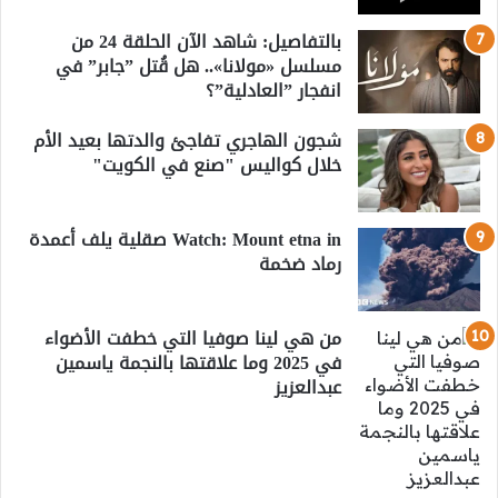
بالتفاصيل: شاهد الآن الحلقة 24 من
مسلسل «مولانا».. هل قُتل ”جابر” في
انفجار ”العادلية”؟
شجون الهاجري تفاجئ والدتها بعيد الأم
خلال كواليس "صنع في الكويت"
Watch: Mount etna in صقلية يلف أعمدة
رماد ضخمة
من هي لينا صوفيا التي خطفت الأضواء
في 2025 وما علاقتها بالنجمة ياسمين
عبدالعزيز