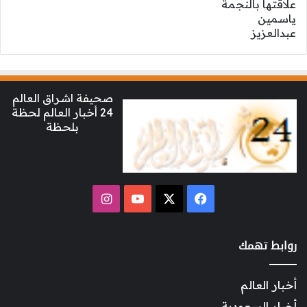
صحيفة اشراق العالم
24 أخبار العالم لحظة
بلحظة
‫X
فيسبوك
‫YouTube
انستقرام
روابط تهمك
أخبار العالم
أخبار السعودية