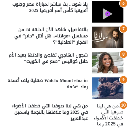
يلا شوت.. بث مباشر لمباراة مصر وجنوب
أفريقيا كأس أمم أفريقيا 2025
بالتفاصيل: شاهد الآن الحلقة 24 من
مسلسل «مولانا».. هل قُتل ”جابر” في
انفجار ”العادلية”؟
شجون الهاجري تفاجئ والدتها بعيد الأم
خلال كواليس "صنع في الكويت"
Watch: Mount etna in صقلية يلف أعمدة
رماد ضخمة
من هي لينا صوفيا التي خطفت الأضواء
في 2025 وما علاقتها بالنجمة ياسمين
عبدالعزيز