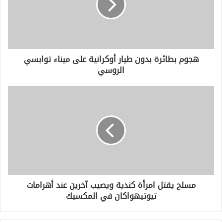
أوكرانية
على
ميناء
توابسي
الروسي
هجوم بطائرة بدون طيار أوكرانية على ميناء توابسي
الروسي
مسلح
يقتل
امرأة
كندية
ويصيب
آخرين
عند
أهرامات
تيوتيهواكان
مسلح يقتل امرأة كندية ويصيب آخرين عند أهرامات
في
تيوتيهواكان في المكسيك
المكسيك