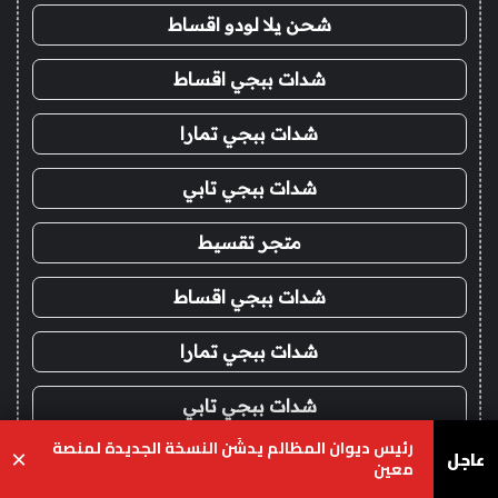
شحن يلا لودو اقساط
شدات ببجي اقساط
شدات ببجي تمارا
شدات ببجي تابي
متجر تقسيط
شدات ببجي اقساط
شدات ببجي تمارا
شدات ببجي تابي
رئيس ديوان المظالم يدشّن النسخة الجديدة لمنصة
عاجل
×
فور يو ستور
معين
يسبوك
‫X
واتساب
تيلقرام